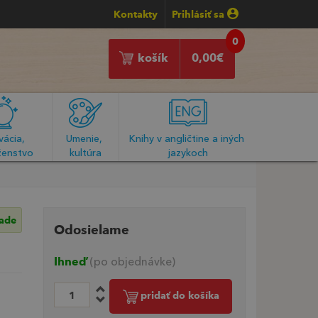
Kontakty
Prihlásiť sa
0
košík
0,00
€
ácia, 
Umenie, 
Knihy v angličtine a iných 
enstvo
kultúra
jazykoch
lade
Odosielame
Ihneď
(po objednávke)
pridať do košíka