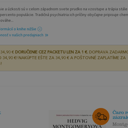
ie a úzkosti sú v celom západnom svete prudko na vzostupe a trápia stále
 percento populácie. Tradičná psychiatria ich príčiny obyčajne pripisuje che
ováhe...
formácií o knihe nižšie
nosť v našich predajniach
34,90 €
DORUČENIE CEZ PACKETU LEN ZA 1 €.
DOPRAVA ZADARM
 34,90 €! NAKÚPTE EŠTE ZA 34,90 € A POŠTOVNÉ ZAPLATÍME ZA
!
k
Čaro r
zázra
Montg