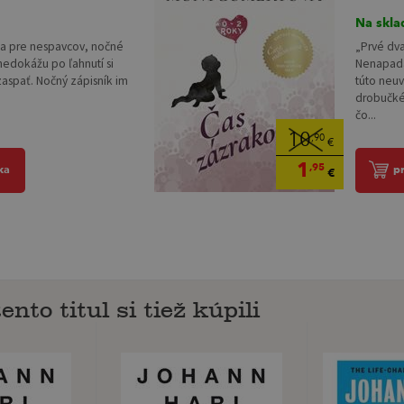
Na skla
ha pre nespavcov, nočné
„Prvé dva
 nedokážu po ľahnutí si
Nenapadá 
aspať. Nočný zápisník im
túto neu
drobučké
čo...
10
,90
€
1
,95
ka
p
€
ento titul si tiež kúpili