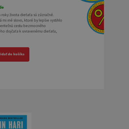
de
 roky života dieťaťa sú zázračné.
mi iné slovo, ktoré by lepšie vystihlo
veriteľnú cestu bezmocného
ho dojčaťa k uvravenému dieťaťu,
ridať do košíka