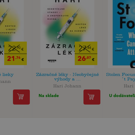
22
27
,90
,44
€
€
21
26
,76
,07
€
€
 lieky
Zázračné léky - Neobyčejné
Stolen Focu
výhody a ...
´t Pay
ohann
Hari Johann
Hari
Na sklade
U dodávateľ