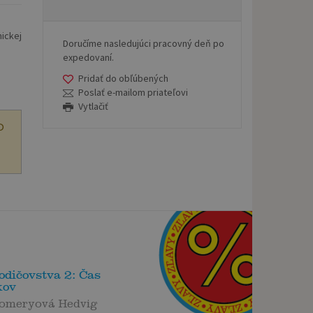
mickej
Doručíme nasledujúci pracovný deň po
expedovaní.
Pridať do obľúbených
Poslať e-mailom priateľovi
Vytlačiť
O
odičovstva 2: Čas
kov
omeryová Hedvig