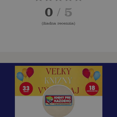
0
/ 5
(
žiadna recenzia
)