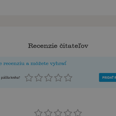
Recenzie čitateľov
e recenziu a môžete vyhrať
páčila kniha?
PRIDAŤ 