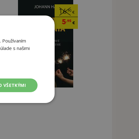
16
,90
€
5
,95
€
. Používaním
úlade s našimi
O VŠETKÝMI