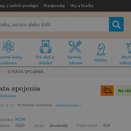
op z našich predajní
Predpredaj
Hry a hračky
orné knihy, 
Pre deti a 
Varenie, 
Motiv
  Hobby  
učebnice
mládež
zdravie
nábož
STRATA SPOJENIA
ata spojenia
Na sk
 Johann
0
(
žiadna recenzia
)
pridať recenziu »
teľstvo:
NOXI
dania:
Jazyk:
Počet strán:
2020
slovenský
408