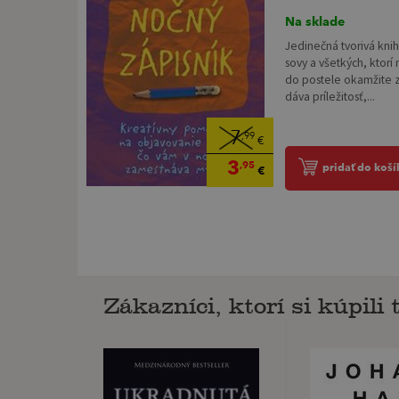
Na sklade
Jedinečná tvorivá kni
sovy a všetkých, ktorí
do postele okamžite z
dáva príležitosť,...
7
,99
€
3
,95
pridať do koší
€
Zákazníci, ktorí si kúpili t