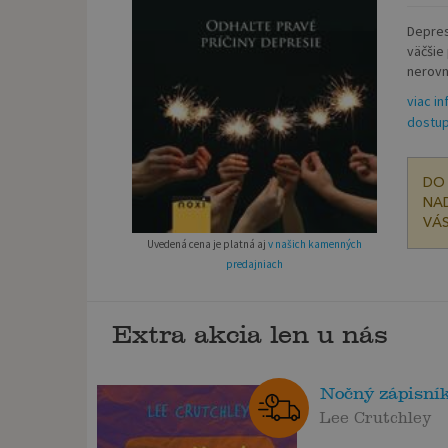
Depres
väčšie
nerovn
viac in
dostup
DO 
NAD
VÁS
Uvedená cena je platná aj
v našich kamenných
predajniach
Extra akcia len u nás
Nočný zápisní
Lee Crutchley