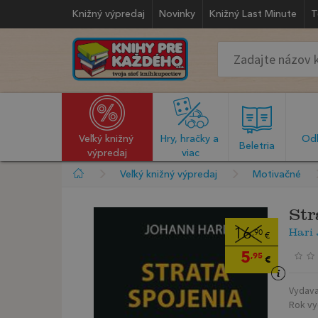
Knižný výpredaj
Novinky
Knižný Last Minute
T
Veľký knižný 
Hry, hračky a 
Odb
  Beletria  
výpredaj
viac
Veľký knižný výpredaj
Motivačné
Str
Hari
16
,90
€
5
,95
€
Vydava
Rok vy