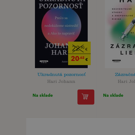
22
,90
€
20
,62
€
Ukradnutá pozornosť
Zázračné
Hari Johann
Hari J
Na sklade
Na sklade