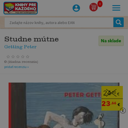
0
Studne mútne
Na sklade
Getting Peter
0
(
žiadna recenzia
)
pridať recenziu »
24
,90
€
23
,66
€