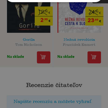
12
24
,00
,90
€
€
2
23
,95
,66
€
€
Gorila
Nežná revolúcia
Tom Nicholson
František Emmert
Na sklade
Na sklade
Recenzie čitateľov
Napíšte recenziu a môžete vyhrať