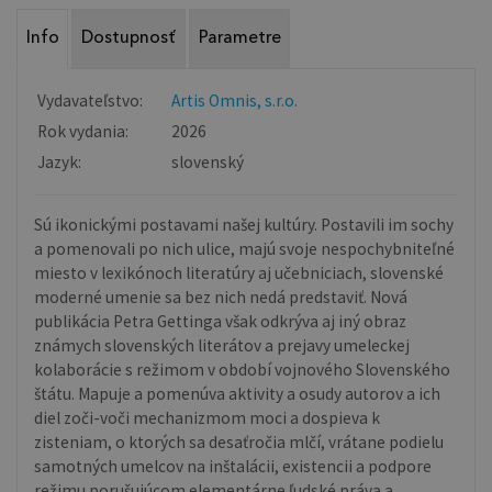
Info
Dostupnosť
Parametre
Vydavateľstvo:
Artis Omnis, s.r.o.
Rok vydania:
2026
Jazyk:
slovenský
Sú ikonickými postavami našej kultúry. Postavili im sochy
a pomenovali po nich ulice, majú svoje nespochybniteľné
miesto v lexikónoch literatúry aj učebniciach, slovenské
moderné umenie sa bez nich nedá predstaviť. Nová
publikácia Petra Gettinga však odkrýva aj iný obraz
známych slovenských literátov a prejavy umeleckej
kolaborácie s režimom v období vojnového Slovenského
štátu. Mapuje a pomenúva aktivity a osudy autorov a ich
diel zoči-voči mechanizmom moci a dospieva k
zisteniam, o ktorých sa desaťročia mlčí, vrátane podielu
samotných umelcov na inštalácii, existencii a podpore
režimu porušujúcom elementárne ľudské práva a