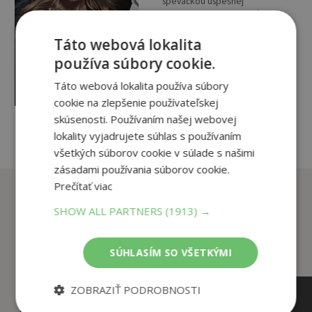
speváčkou úspešnej
poprockovej kapely. Sláva ju
však neurobila šťastnou. Roky
Táto webová lokalita
života v klamstve vyvrcholili
14
,90
€
rodinnou tragédiou a Skylar
používa súbory cookie.
4
zmizla z očí...
,95
€
Táto webová lokalita používa súbory
cookie na zlepšenie používateľskej
pridať do košíka
skúsenosti. Používaním našej webovej
lokality vyjadrujete súhlas s používaním
všetkých súborov cookie v súlade s našimi
zásadami používania súborov cookie.
Prečítať viac
Zákazníci, ktorí si kúpili
tento titul si tiež kúpili
SHOW ALL PARTNERS
(1913) →
SÚHLASÍM SO VŠETKÝMI
ZOBRAZIŤ PODROBNOSTI