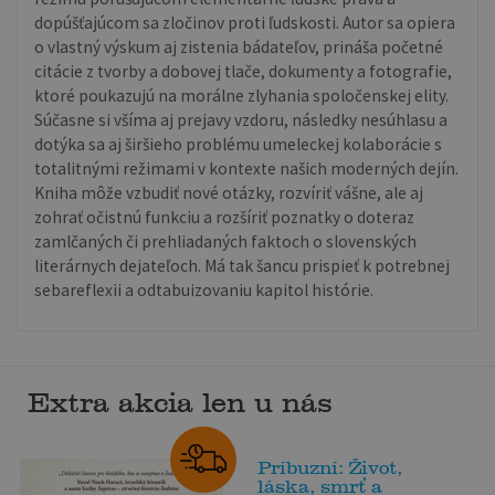
dopúšťajúcom sa zločinov proti ľudskosti. Autor sa opiera
o vlastný výskum aj zistenia bádateľov, prináša početné
citácie z tvorby a dobovej tlače, dokumenty a fotografie,
ktoré poukazujú na morálne zlyhania spoločenskej elity.
Súčasne si všíma aj prejavy vzdoru, následky nesúhlasu a
dotýka sa aj širšieho problému umeleckej kolaborácie s
totalitnými režimami v kontexte našich moderných dejín.
Kniha môže vzbudiť nové otázky, rozvíriť vášne, ale aj
zohrať očistnú funkciu a rozšíriť poznatky o doteraz
zamlčaných či prehliadaných faktoch o slovenských
literárnych dejateľoch. Má tak šancu prispieť k potrebnej
sebareflexii a odtabuizovaniu kapitol histórie.
Extra akcia len u nás
Príbuzní: Život,
láska, smrť a