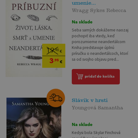
umenie...
Wragg Sykes Rebecca
Na sklade
Seba samých dokážeme naozaj
pochopiť iba vtedy, keď
porozumieme neandertálcom
Kniha predstavuje úplnú
19
,90
€
príručku o neandertálcoch, ktorí
3
sa od svojho objavu pred...
,95
€
pridať do košíka
Slávik v hrsti
Youngová Samantha
Na sklade
Kedysi bola Skylar Finchová