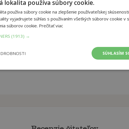
 lokalita používa súbory cookie.
e SŠ
ita používa súbory cookie na zlepšenie používateľskej skúsenosti
ality vyjadrujete súhlas s používaním všetkých súborov cookie v s
et strán:
nia súborov cookie.
Prečítať viac
20
mer:
210x297 mm
TNERS
(1913) →
tnosť:
87 g
ODROBNOSTI
SÚHLASÍM S
Recenzie čitateľov