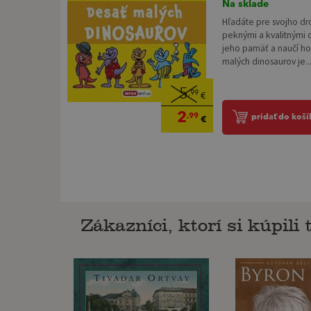
Na sklade
Hľadáte pre svojho dr
peknými a kvalitnými 
jeho pamäť a naučí ho
malých dinosaurov je..
5
,99
€
2
,99
pridať do koší
€
Zákazníci, ktorí si kúpili t