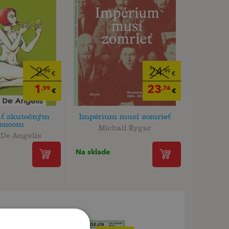
2
24
,99
,99
€
€
1
23
,99
,74
€
€
ať skutočným
Impérium musí zomrieť
lencom
Michail Zygar
 De Angelis
Na sklade