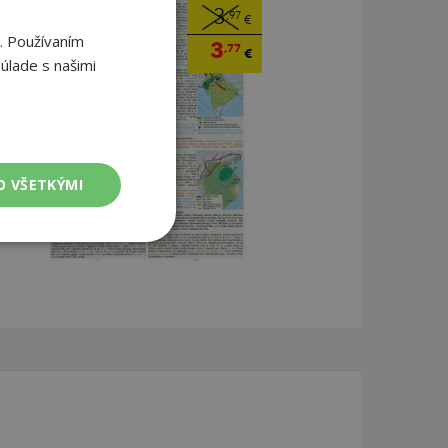
3
,97
€
. Používaním
3
,77
€
úlade s našimi
O VŠETKÝMI