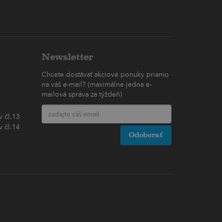
Newsletter
Chcete dostávať akciové ponuky priamo
na váš e-mail? (maximálne jedna e-
mailová správa za týždeň)
 čl.13
 čl.14
Odoberať