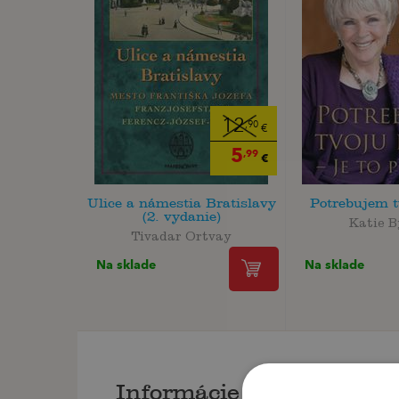
12
,90
€
5
,99
€
Ulice a námestia Bratislavy
Potrebujem t
(2. vydanie)
Katie B
Tivadar Ortvay
Na sklade
Na sklade
Informácie o knihe