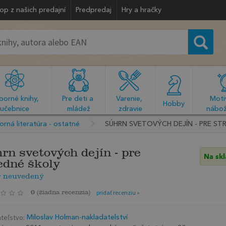
op z našich predajní
Predpredaj
Hry a hračky
orné knihy, 
Pre deti a 
Varenie, 
Motiv
  Hobby  
učebnice
mládež
zdravie
nábož
rná literatúra - ostatné
SÚHRN SVETOVÝCH DEJÍN - PRE ST
rn svetových dejín - pre
Na sk
edné školy
r neuvedený
0
(
žiadna recenzia
)
pridať recenziu »
teľstvo:
Miloslav Holman-nakladatelství