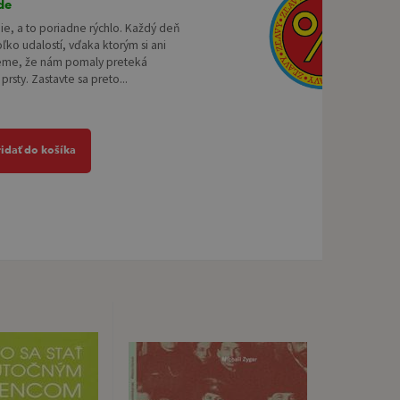
de
nie, a to poriadne rýchlo. Každý deň
oľko udalostí, vďaka ktorým si ani
me, že nám pomaly preteká
rsty. Zastavte sa preto...
ridať do košíka