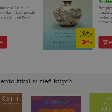
Na skla
obca veselú knižku s
Život ply
obrázkami, ktorá precvičí
prináša t
 aj niečo nové? Desať
nevšimne
.
pomedzi p
5
,99
€
3
,95
ka
p
€
ento titul si tiež kúpili