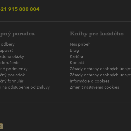
21 915 800 804
pný poradca
Knihy pre každého
 odbery
Náš príbeh
upovať
Blog
ladené otázky
Kariéra
 doručenie
Kontakt
né podmienky
Zásady ochrany osobných údajov
čný poriadok
Zásady ochrany osobných údajov
čný formulár
Informácie o cookies
r na odstúpenie od zmluvy
Zmeniť nastavenia cookies