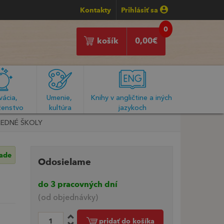
Kontakty
Prihlásiť sa
0
košík
0,00
€
ácia, 
Umenie, 
Knihy v angličtine a iných 
enstvo
kultúra
jazykoch
REDNÉ ŠKOLY
lade
Odosielame
do 3 pracovných dní
(od objednávky)
pridať do košíka