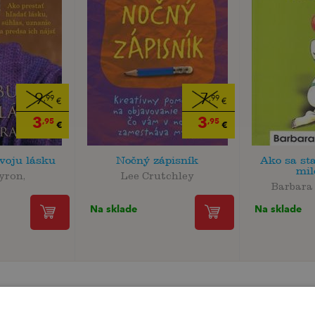
9
7
,99
,99
€
€
3
3
,95
,95
€
€
voju lásku
Nočný zápisník
Ako sa st
mi
yron,
Lee Crutchley
Barbara
Na sklade
Na sklade