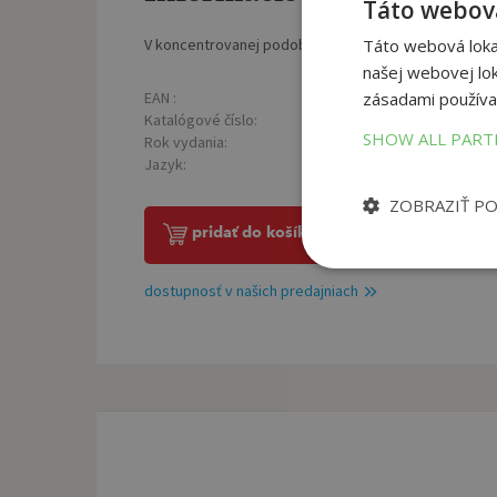
Táto webová
V koncentrovanej podobe sumarizuje učebnú látku pr
Táto webová lokal
našej webovej lok
EAN :
Poč
zásadami používa
9788074260278
Katalógové číslo:
Roz
1190130
SHOW ALL PAR
Rok vydania:
Hmo
2011
Jazyk:
slovenský
ZOBRAZIŤ P
pridať do košíka
dostupnosť v našich predajniach