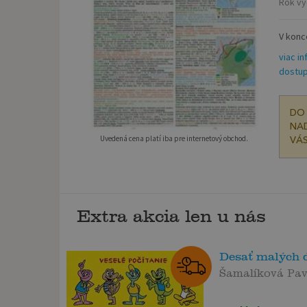
Rok vy
V konc
viac in
dostup
DO 
NAD
Uvedená cena platí iba pre internetový obchod.
VÁS
Extra akcia len u nás
Desať malých 
Šamalíková Pav