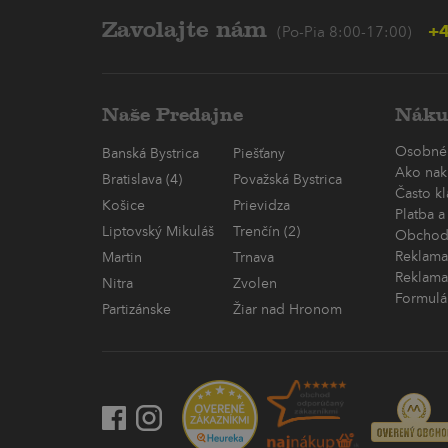
Zavolajte nám
+4
(Po-Pia 8:00-17:00)
Naše Predajne
Náku
Osobné
Banská Bystrica
Piešťany
Ako nak
Bratislava (4)
Považská Bystrica
Často k
Košice
Prievidza
Platba a
Liptovský Mikuláš
Trenčín (2)
Obchod
Reklama
Martin
Trnava
Reklama
Nitra
Zvolen
Formulá
Partizánske
Žiar nad Hronom