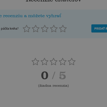
e recenziu a môžete vyhrať
páčila kniha?
PRIDAŤ 
0
/ 5
(
žiadna recenzia
)