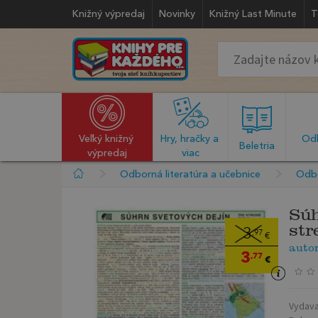
Knižný výpredaj
Novinky
Knižný Last Minute
T
Veľký knižný 
Hry, hračky a 
Odb
  Beletria  
výpredaj
viac
Odborná literatúra a učebnice
Odbo
Súh
str
3
,97
€
auto
3
,77
€
Vydava