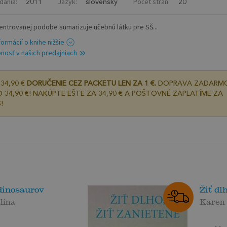
dania:
Jazyk:
Počet strán:
2011
slovenský
20
entrovanej podobe sumarizuje učebnú látku pre SŠ...
formácií o knihe nižšie
nosť v našich predajniach
34,90 €
DORUČENIE CEZ PACKETU LEN ZA 1 €.
DOPRAVA ZADARM
 34,90 €! NAKÚPTE EŠTE ZA 34,90 € A POŠTOVNÉ ZAPLATÍME ZA
!
dinosaurov
Žiť dl
lína
Karen