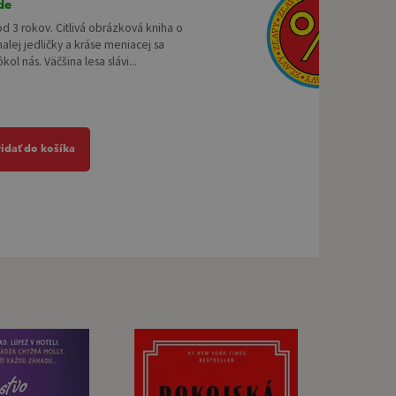
de
od 3 rokov. Citlivá obrázková kniha o
alej jedličky a kráse meniacej sa
kol nás. Väčšina lesa slávi...
ridať do košíka