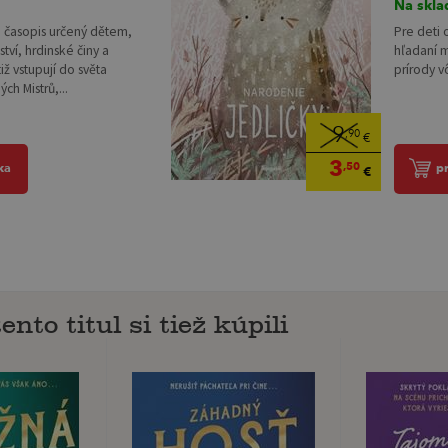
Na skla
Pre deti 
časopis určený dětem,
hľadaní m
tví, hrdinské činy a
prírody vô
tiž vstupují do světa
ch Mistrů,...
9
,90
€
3
,50
p
ka
€
ento titul si tiež kúpili