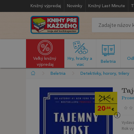
Knižný výpredaj
Novinky
Knižný Last Minute
T
Veľký knižný 
Hry, hračky a 
Odb
  Beletria  
výpredaj
viac
Beletria
Detektívky, horory, trilery
Taj
Prose
21
,94
€
20
,84
€
Vydava
Rok vy