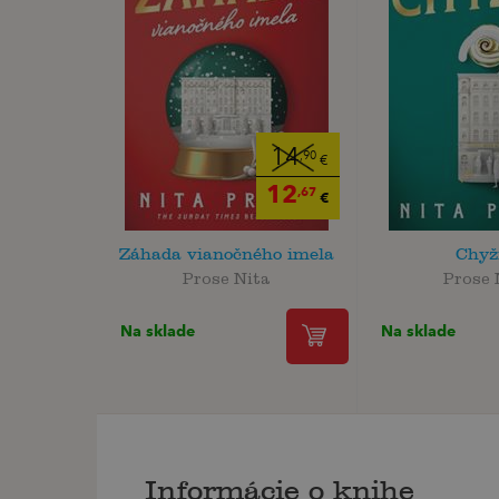
14
,90
€
12
,67
€
Záhada vianočného imela
Chyž
Prose Nita
Prose 
Na sklade
Na sklade
Informácie o knihe