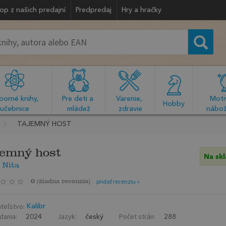
op z našich predajní
Predpredaj
Hry a hračky
orné knihy, 
Pre deti a 
Varenie, 
Motiv
  Hobby  
učebnice
mládež
zdravie
nábož
TAJEMNÝ HOST
emný host
Na sk
 Nita
0
(
žiadna recenzia
)
pridať recenziu »
teľstvo:
Kalibr
dania:
Jazyk:
Počet strán:
2024
český
288