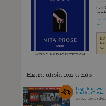
Molly G
velkol
viac in
dostup
DO 
NAD
VÁS
Uvedená cena platí iba pre internetový obchod.
Extra akcia len u nás
Lego Star wars
hračka (Firs...
autor neuveden