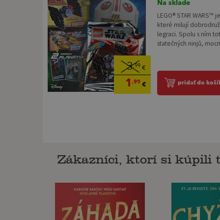
Na sklade
LEGO® STAR WARS™ je 
které milují dobrodružs
legraci. Spolu s ním to
statečných ninjů, mocný
3
,99
€
1
,99
pridať do koší
€
Zákazníci, ktorí si kúpili t