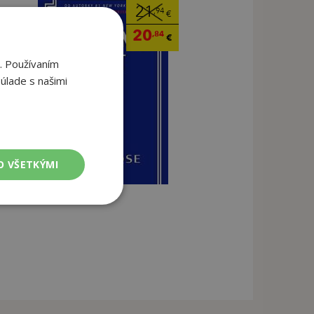
21
,94
€
20
,84
€
. Používaním
úlade s našimi
O VŠETKÝMI