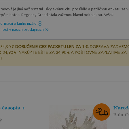
rayová je jiná než ostatní. Díky svému citu pro úklid a patřičnou etiketu se 
epém hotelu Regency Grand stala váženou hlavní pokojskou. Avšak...
formácií o knihe nižšie
nosť v našich predajniach
34,90 €
DORUČENIE CEZ PACKETU LEN ZA 1 €.
DOPRAVA ZADARM
 34,90 €! NAKÚPTE EŠTE ZA 34,90 € A POŠTOVNÉ ZAPLATÍME ZA
!
 časopis +
Narode
Bula 
ý