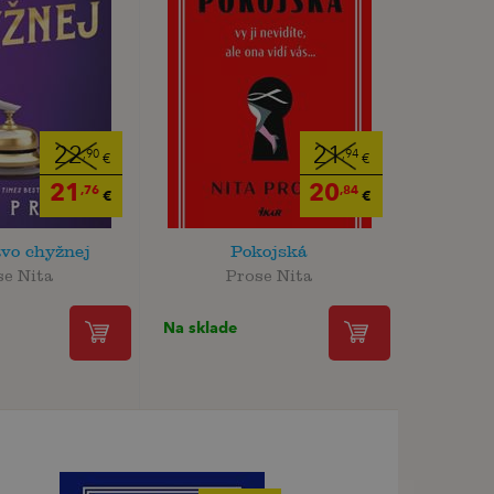
22
21
,90
,94
€
€
21
20
,76
,84
€
€
vo chyžnej
Pokojská
se Nita
Prose Nita
Na sklade