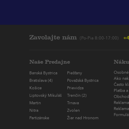
Zavolajte nám
+4
(Po-Pia 8:00-17:00)
Naše Predajne
Náku
Osobné
Banská Bystrica
Piešťany
Ako nak
Bratislava (4)
Považská Bystrica
Často k
Košice
Prievidza
Platba a
Liptovský Mikuláš
Trenčín (2)
Obchod
Reklama
Martin
Trnava
Reklama
Nitra
Zvolen
Formulá
Partizánske
Žiar nad Hronom