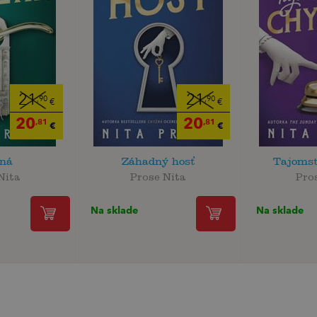
21
21
,90
,90
€
€
20
20
,81
,81
€
€
ná
Záhadný hosť
Tajomst
Nita
Prose Nita
Pro
Na sklade
Na sklade