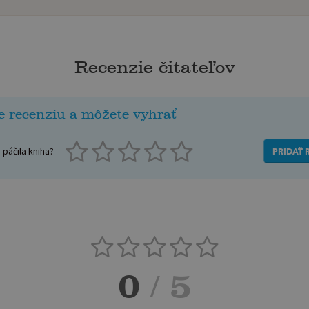
Recenzie čitateľov
e recenziu a môžete vyhrať
páčila kniha?
PRIDAŤ 
0
/ 5