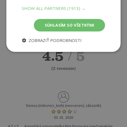
PRIDAŤ RECENZIU
SHOW ALL PARTNERS
(1913) →
SÚHLASÍM SO VŠETKÝMI
ZOBRAZIŤ PODROBNOSTI
4.5
/ 5
(
2 recenzie
)
Denisa (milovnici_knih) (neoverený zákazník)
03. 01. 2026
4,5 z 5 ..... Kanadská spisovateľka Nita Prose ma pred nejakým