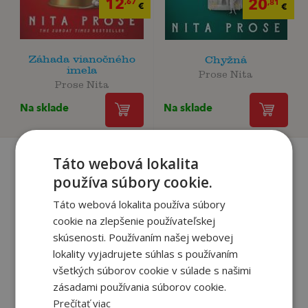
12
20
,67
,81
€
€
Záhada vianočného
Chyžná
imela
Prose Nita
Prose Nita
Na sklade
Na sklade
Táto webová lokalita
používa súbory cookie.
Recenzie čitateľov
Táto webová lokalita používa súbory
cookie na zlepšenie používateľskej
Napíšte recenziu a môžete vyhrať
skúsenosti. Používaním našej webovej
lokality vyjadrujete súhlas s používaním
Ako sa vám páčila kniha?
všetkých súborov cookie v súlade s našimi
zásadami používania súborov cookie.
Prečítať viac