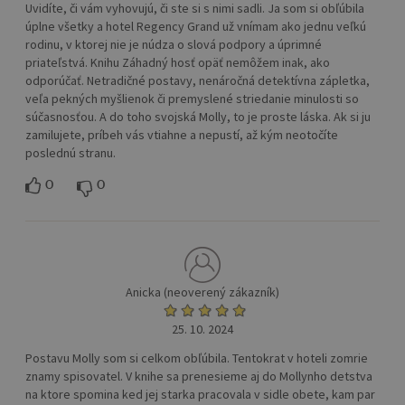
Uvidíte, či vám vyhovujú, či ste si s nimi sadli. Ja som si obľúbila
úplne všetky a hotel Regency Grand už vnímam ako jednu veľkú
rodinu, v ktorej nie je núdza o slová podpory a úprimné
priateľstvá. Knihu Záhadný hosť opäť nemôžem inak, ako
odporúčať. Netradičné postavy, nenáročná detektívna zápletka,
veľa pekných myšlienok či premyslené striedanie minulosti so
súčasnosťou. A do toho svojská Molly, to je proste láska. Ak si ju
zamilujete, príbeh vás vtiahne a nepustí, až kým neotočíte
poslednú stranu.
0
0
Anicka (neoverený zákazník)
25. 10. 2024
Postavu Molly som si celkom obľúbila. Tentokrat v hoteli zomrie
znamy spisovatel. V knihe sa prenesieme aj do Mollynho detstva
na ktore spomina ked jej starka pracovala v sidle obete, kam par