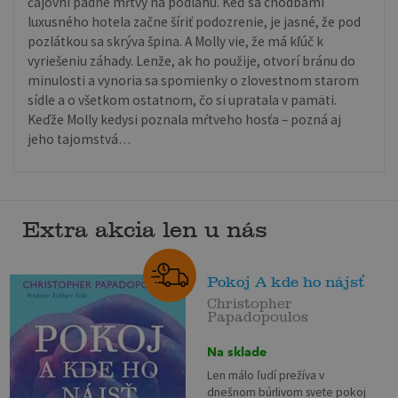
čajovni padne mŕtvy na podlahu. Keď sa chodbami
luxusného hotela začne šíriť podozrenie, je jasné, že pod
pozlátkou sa skrýva špina. A Molly vie, že má kľúč k
vyriešeniu záhady. Lenže, ak ho použije, otvorí bránu do
minulosti a vynoria sa spomienky o zlovestnom starom
sídle a o všetkom ostatnom, čo si upratala v pamäti.
Keďže Molly kedysi poznala mŕtveho hosťa – pozná aj
jeho tajomstvá…
Extra akcia len u nás
Pokoj A kde ho nájsť
Christopher
Papadopoulos
Na sklade
Len málo ľudí prežíva v
dnešnom búrlivom svete pokoj