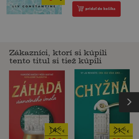
pridať do košíka
Zákazníci, ktorí si kúpili
tento titul si tiež kúpili
14
21
,90
,90
€
€