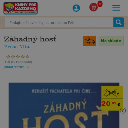
0
Záhadný hosť
Na sklade
Prose Nita
4.5
(
2 recenzie
)
pridať recenziu »
21
,90
€
20
,81
€