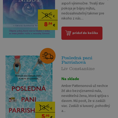
aspoň výnimočne. Trvalý stav
pokoja je bájny mýtus,
nedosiahnuteľný takmer pre
8
,99
€
nikoho z nás....
8
,54
€
pridať do košíka
Posledná pani
Parrishová
Liv Constantine
Na sklade
Amber Pattersonová už nechce
žiť ako bezvýznamná nula,
neviditeľná žena, ktorá splýva s
davom. Má pocit, že si zaslúži
viac. Zaslúži si luxusný ,pohodlný
13
,95
€
a...
5
,95
€