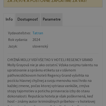
ZA 34,90 € A POŠTOVNÉ ZAPLATÍME ZA VÁS!
Info
Dostupnosť
Parametre
Vydavateľstvo:
Tatran
Rok vydania:
2024
Jazyk:
slovenský
CHYŽNÁ MOLLY VIDÍ VŠETKO V HOTELI REGENCY GRAND
Molly Grayová nie je ako ostatní. Vďaka svojmu talentu na
upratovanie a správnu etiketu sa v slávnom
päťhviezdičkovom hoteli Regency Grand vyšvihla na
pozíciu hlavnej chyžnej a svoju menovku nosí hrdo na
každej zmene, počas ktorej vytriasa vankúše, zmýva
stopy tajomstiev a potichu prinavracia izby do stavu
dokonalosti. Reputácia hotela je však poškvrnená, keď
hosť – známy autor kriminálnych príbehov – v hotelovej