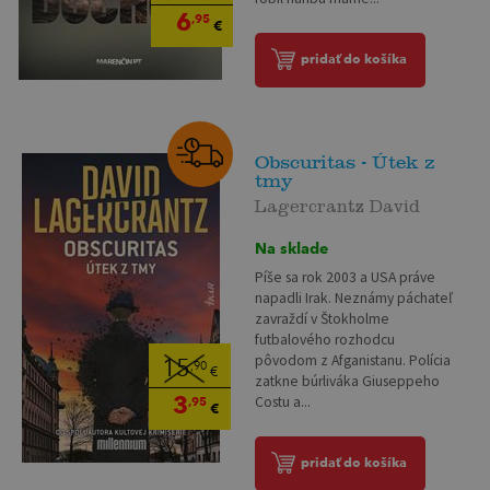
6
,95
€
pridať do košíka
Obscuritas - Útek z
tmy
Lagercrantz David
Na sklade
Píše sa rok 2003 a USA práve
napadli Irak. Neznámy páchateľ
zavraždí v Štokholme
futbalového rozhodcu
pôvodom z Afganistanu. Polícia
15
,90
€
zatkne búrliváka Giuseppeho
3
Costu a...
,95
€
pridať do košíka