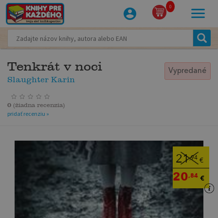
0
Tenkrát v noci
Vypredané
Slaughter Karin
0
(
žiadna recenzia
)
pridať recenziu »
21
,94
€
20
,84
€