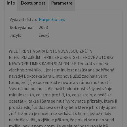
Info
Dostupnosť
Parametre
Vydavateľstvo:
HarperCollins
Rok vydania:
2023
Jazyk:
český
WILL TRENT A SARA LINTONOVÁ JSOU ZPĚT V
ELEKTRIZUJÍCÍM THRILLERU BESTSELLEROVÉ AUTORKY
NEW YORK TIMES KARIN SLAUGHTER Tenkrát v noci se
všechno změnilo… jenže minulost nezůstane pohřbená
navždy! Doktorka Sara Lintonová užuž začínala věřit
tomu, že i jí je souzen klid v životě a v rámci možností i
šťastná budoucnost. Ale naši budoucnost vždy ovlivňuje
minulost – to, co jsme prožili, to, co se stalo, a nedá se
odestát –, takže i Sara se musí vyrovnat s přízraky, které ji
pronásledují už doslova desítky let a které ji hrozily úplně
zničit. Znovu je nucena se setkávat s lidmi, jež už nikdy
nechtěla vidět, a zjišťuje přitom, že pokud se v nich snad
mýlila, pak jenom v tom, že ve skutečnosti jsou ještě