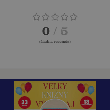
0
/ 5
(
žiadna recenzia
)