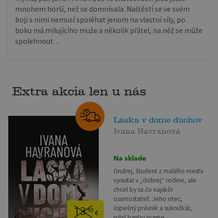
mnohem horší, než se domnívala. Naštěstí se ve svém
boji s nimi nemusí spoléhat jenom na vlastní síly, po
boku má milujícího muže a několik přátel, na něž se může
spolehnout…
Extra akcia len u nás
Láska v dome duchov
Ivana Havranová
Na sklade
Ondrej, študent z malého mesta
vyrastal v „dobrej“ rodine, ale
chcel by sa čo najskôr
osamostatniť. Jeho otec,
úspešný právnik a sukničkár,
13
,90
€
robil hanbu mame...