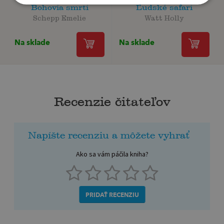
Bohovia smrti
Ľudské safari
Schepp Emelie
Watt Holly
Na sklade
Na sklade
Recenzie čitateľov
Napíšte recenziu a môžete vyhrať
Ako sa vám páčila kniha?
PRIDAŤ RECENZIU