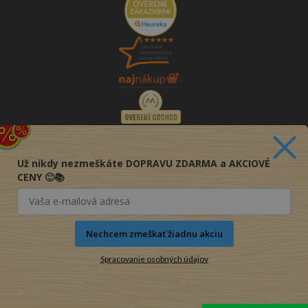
Už nikdy nezmeškáte DOPRAVU ZDARMA a AKCIOVÉ
CENY 🙂📚
Nechcem zmeškať žiadnu akciu
Spracovanie osobných údajov
© 2016-2026 KNIHY PRE KAŽDÉHO s.r.o.