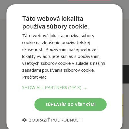
Táto webová lokalita
používa súbory cookie.
Zákazníci, ktorí si kúpili
tento titul si tiež kúpili
Táto webová lokalita používa súbory
cookie na zlepšenie používateľskej
skúsenosti. Používaním našej webovej
lokality vyjadrujete súhlas s používaním
všetkých súborov cookie v súlade s našimi
zásadami používania súborov cookie.
Prečítať viac
SHOW ALL PARTNERS
(1913) →
14
14
,90
,90
€
€
SÚHLASÍM SO VŠETKÝMI
2
3
,90
,95
€
€
ZOBRAZIŤ PODROBNOSTI