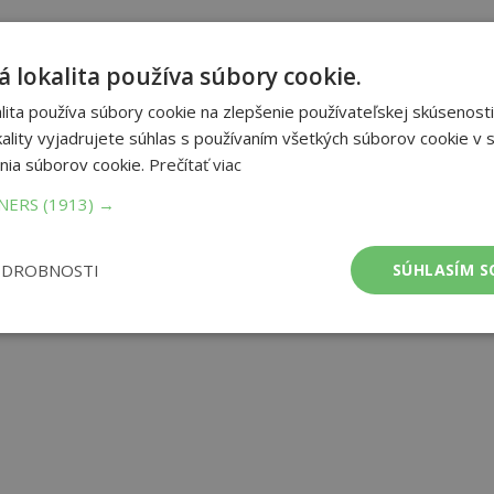
om one of the genre’s greatest writers, Isaac Asimov. Isaac Asimov
of America, the founder of robot ethics, and one of the world’s
 lokalita používa súbory cookie.
ov’s short fiction has been enjoyed by millions for more than half a
 among the best science fiction stories of all time, including Hugo
ita používa súbory cookie na zlepšenie používateľskej skúsenosti
 explores a robot’s journey towards becoming human. Asimov was
ality vyjadrujete súhlas s používaním všetkých súborov cookie v s
s the clearest expression of our collective hopes and fears for
nia súborov cookie.
Prečítať viac
TNERS
(1913) →
et strán:
448
ba:
Paperback / softback
ODROBNOSTI
SÚHLASÍM S