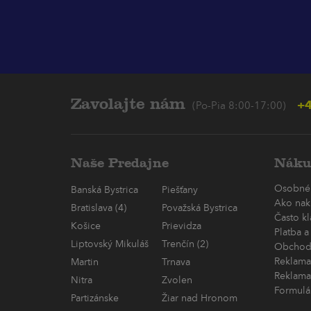
Zavolajte nám
+4
(Po-Pia 8:00-17:00)
Naše Predajne
Náku
Osobné
Banská Bystrica
Piešťany
Ako nak
Bratislava (4)
Považská Bystrica
Často k
Košice
Prievidza
Platba a
Liptovský Mikuláš
Trenčín (2)
Obchod
Reklama
Martin
Trnava
Reklama
Nitra
Zvolen
Formulá
Partizánske
Žiar nad Hronom