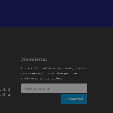
Newsletter
Chcete dostávať akciové ponuky priamo
na váš e-mail? (maximálne jedna e-
mailová správa za týždeň)
 čl.13
 čl.14
Odoberať