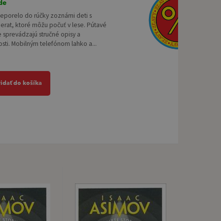
de
leporelo do rúčky zoznámi deti s
ierat, ktoré môžu počuť v lese. Pútavé
e sprevádzajú stručné opisy a
sti. Mobilným telefónom lahko a...
ridať do košíka