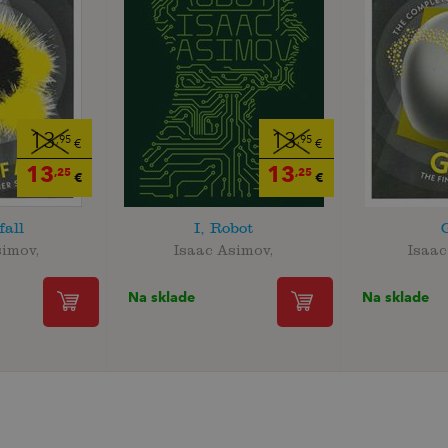
13
13
,95
,95
€
€
13
13
,25
,25
€
€
fall
I, Robot
simov,
Isaac Asimov,
Isaac
Na sklade
Na sklade