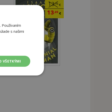
13
,95
€
13
,25
€
. Používaním
úlade s našimi
O VŠETKÝMI