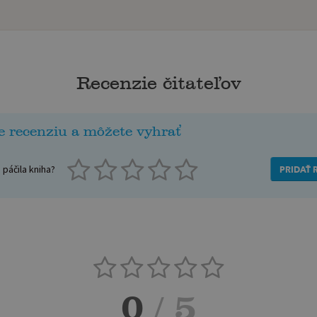
Recenzie čitateľov
e recenziu a môžete vyhrať
páčila kniha?
PRIDAŤ 
0
/ 5