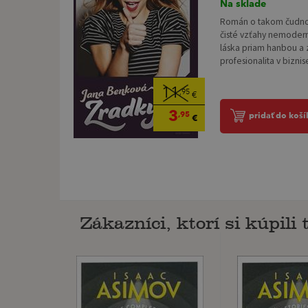
Na sklade
Román o takom čudnom
čisté vzťahy nemodern
láska priam hanbou a z
profesionalita v biznise
11
,95
€
3
,95
pridať do koší
€
Zákazníci, ktorí si kúpili t