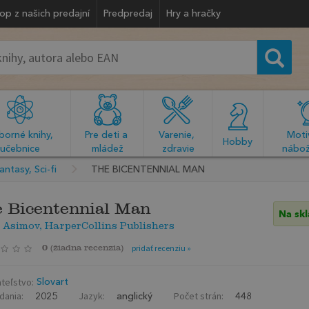
op z našich predajní
Predpredaj
Hry a hračky
orné knihy, 
Pre deti a 
Varenie, 
Motiv
  Hobby  
učebnice
mládež
zdravie
nábož
antasy, Sci-fi
THE BICENTENNIAL MAN
 Bicentennial Man
Na sk
 Asimov, HarperCollins Publishers
0
(
žiadna recenzia
)
pridať recenziu »
teľstvo:
Slovart
dania:
Jazyk:
Počet strán:
2025
anglický
448