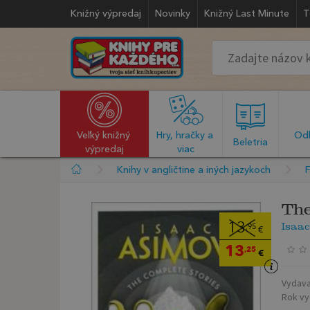
Knižný výpredaj
Novinky
Knižný Last Minute
T
Veľký knižný 
Hry, hračky a 
Odb
  Beletria  
výpredaj
viac
Knihy v angličtine a iných jazykoch
F
The
Isaac
13
,95
€
13
,25
€
Vydava
Rok vy