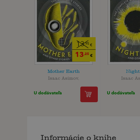
13
,95
€
13
,25
€
Mother Earth
Night
Isaac Asimov,
Isaac A
U dodávateľa
U dodávateľa
Informácie o knihe