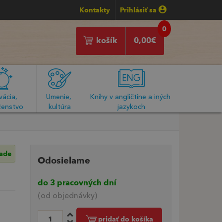
Kontakty
Prihlásiť sa
0
košík
0,00
€
ácia, 
Umenie, 
Knihy v angličtine a iných 
enstvo
kultúra
jazykoch
lade
Odosielame
do 3 pracovných dní
(od objednávky)
pridať do košíka