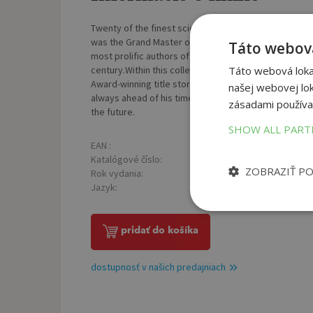
Twenty of the finest science fiction short stories fr
was the Grand Master of the Science Fiction Writers 
Táto webová
most prolific authors of fiction and non-fiction. Asim
century.Within this collection are stories often voted
Táto webová lokal
Award-winning title story ‘Bicentennial Man’, which
našej webovej lok
always ahead of his time and his work stands today a
zásadami používa
the future.
SHOW ALL PAR
EAN :
Poč
9780008672416
Katalógové číslo:
Väz
1416330
ZOBRAZIŤ P
Rok vydania:
2025
Jazyk:
anglický
pridať do košíka
dostupnosť v našich predajniach