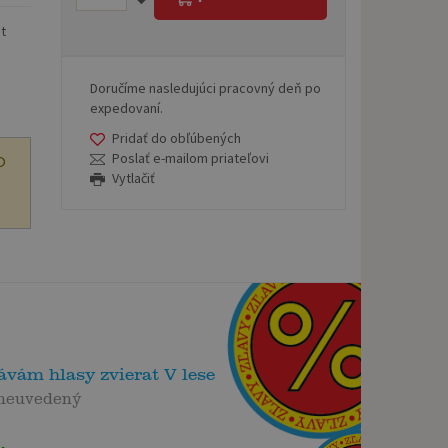
st
Doručíme nasledujúci pracovný deň po
expedovaní.
Pridať do obľúbených
Poslať e-mailom priateľovi
O
Vytlačiť
vám hlasy zvierat V lese
 neuvedený