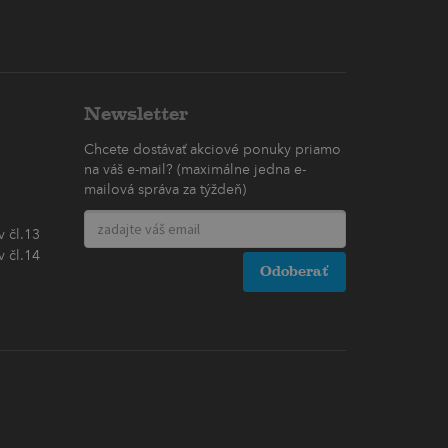
Newsletter
Chcete dostávať akciové ponuky priamo
na váš e-mail? (maximálne jedna e-
mailová správa za týždeň)
 čl.13
 čl.14
Odoberať