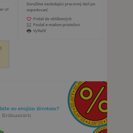
Doručíme nasledujúci pracovný deň po
er of
expedovaní.
Pridať do obľúbených
Poslať e-mailom priateľovi
Vytlačiť
O
bíte so svojím životom?
 Krišnamúrti
de