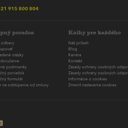
21 915 800 804
pný poradca
Knihy pre každého
 odbery
Náš príbeh
upovať
Blog
ladené otázky
Kariéra
 doručenie
Kontakt
né podmienky
Zásady ochrany osobných údajov
čný poriadok
Zásady ochrany osobných údajov
čný formulár
Informácie o cookies
r na odstúpenie od zmluvy
Zmeniť nastavenia cookies