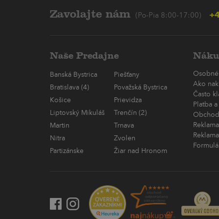
Zavolajte nám
+4
(Po-Pia 8:00-17:00)
Naše Predajne
Náku
Osobné
Banská Bystrica
Piešťany
Ako nak
Bratislava (4)
Považská Bystrica
Často k
Košice
Prievidza
Platba a
Liptovský Mikuláš
Trenčín (2)
Obchod
Reklama
Martin
Trnava
Reklama
Nitra
Zvolen
Formulá
Partizánske
Žiar nad Hronom