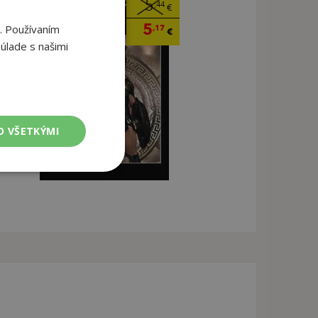
5
,44
€
5
. Používaním
,17
€
úlade s našimi
O VŠETKÝMI