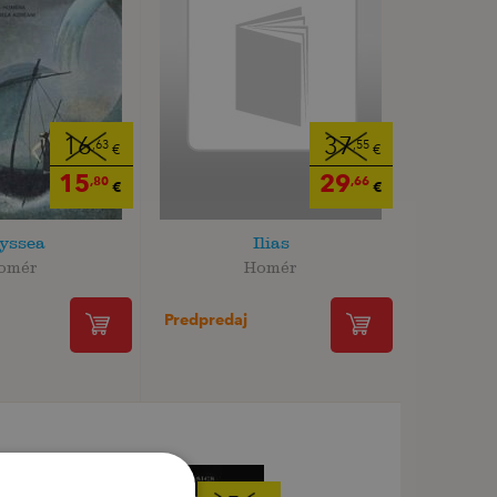
16
37
,63
,55
€
€
15
29
,80
,66
€
€
yssea
Ilias
omér
Homér
Predpredaj