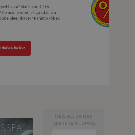
ysel života? Ako ho prežiť čo
e? Čo máme robiť, ak vyrastáme a
dobe plnej chaosu? Narástlo vôbec...
ridať do košíka