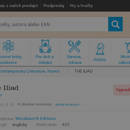
op z našich predajní
Predpredaj
Hry a hračky
orné knihy, 
Pre deti a 
Varenie, 
Motiv
  Hobby  
učebnice
mládež
zdravie
nábož
Contemporary Literature, Humor
THE ILIAD
 Iliad
Vypred
r
0
(
žiadna recenzia
)
pridať recenziu »
teľstvo:
Wordsworth Editions
azyk:
Počet strán:
anglicky
425