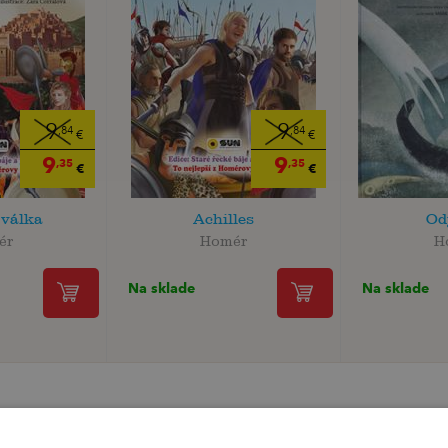
9
9
,84
,84
€
€
9
9
,35
,35
€
€
 válka
Achilles
Od
ér
Homér
H
Na sklade
Na sklade