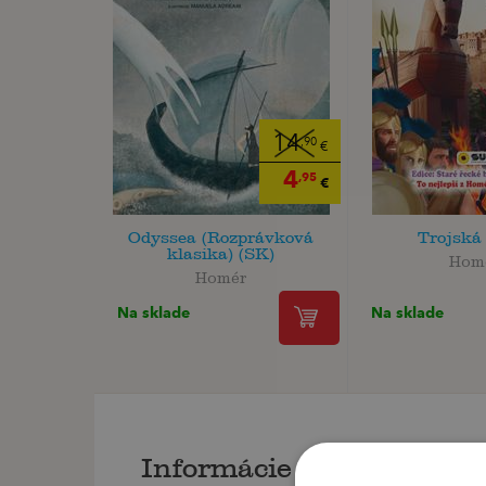
14
,90
€
4
,95
€
Odyssea (Rozprávková
Trojská
klasika) (SK)
Hom
Homér
Na sklade
Na sklade
Informácie o knihe