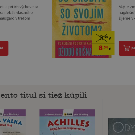
ti a pri ich výchove sa
Aký je zm
 sa nebáli vlastného
najplnši
Knausgard v treťom
žijeme v 
8
,99
€
8
,54
ka
p
€
ento titul si tiež kúpili