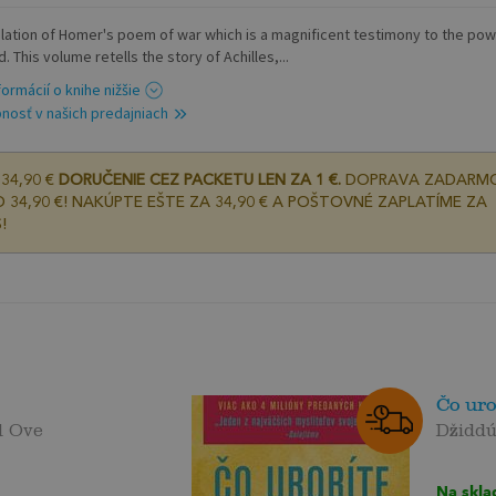
slation of Homer's poem of war which is a magnificent testimony to the pow
ad. This volume retells the story of Achilles,...
formácií o knihe nižšie
nosť v našich predajniach
34,90 €
DORUČENIE CEZ PACKETU LEN ZA 1 €.
DOPRAVA ZADARM
 34,90 €! NAKÚPTE EŠTE ZA 34,90 € A POŠTOVNÉ ZAPLATÍME ZA
!
Čo uro
l Ove
Džiddú
Na skla