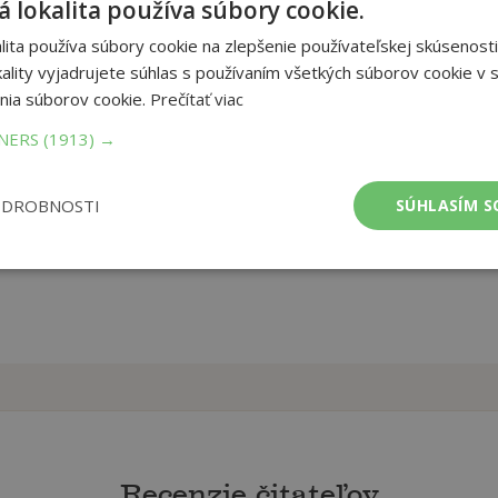
 lokalita používa súbory cookie.
ficent testimony to the power of the Iliad. This volume retells the
ita používa súbory cookie na zlepšenie používateľskej skúsenosti
wrath before the walls of besieged Troy, and the destruction it
ality vyjadrujete súhlas s používaním všetkých súborov cookie v s
nia súborov cookie.
Prečítať viac
et strán:
425
TNERS
(1913) →
ba:
Paperback
mer:
126x197 mm
tnosť:
286 g
ODROBNOSTI
SÚHLASÍM S
Recenzie čitateľov