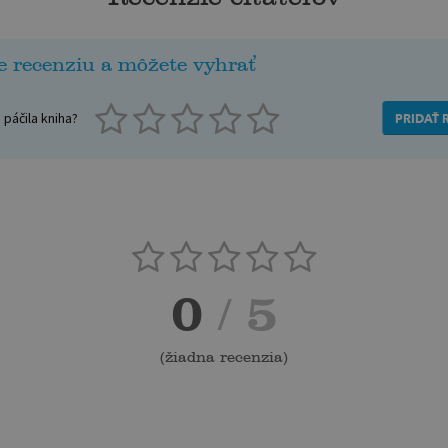
e recenziu a môžete vyhrať
páčila kniha?
PRIDAŤ 
0
/ 5
(
žiadna recenzia
)