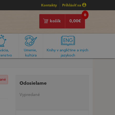
Kontakty
Prihlásiť sa
0
košík
0,00
€
ácia, 
Umenie, 
Knihy v angličtine a iných 
enstvo
kultúra
jazykoch
ané
Odosielame
Vypredané