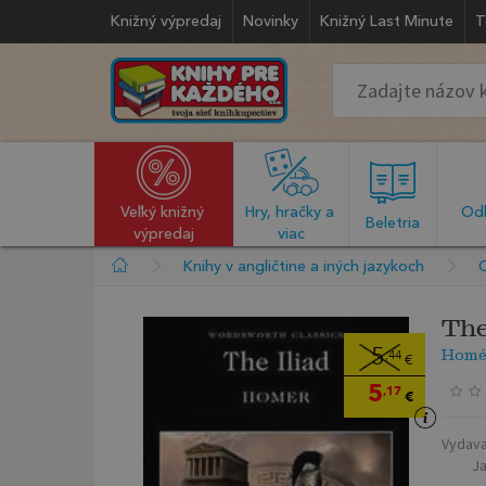
Knižný výpredaj
Novinky
Knižný Last Minute
T
Veľký knižný 
Hry, hračky a 
Odb
  Beletria  
výpredaj
viac
Knihy v angličtine a iných jazykoch
The
Homé
5
,44
€
5
,17
€
Vydava
J