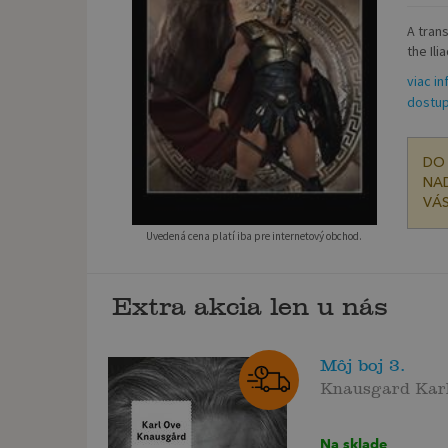
A tran
the Ili
viac in
dostup
DO 
NAD
VÁS
Uvedená cena platí iba pre internetový obchod.
Extra akcia len u nás
Môj boj 3.
Knausgard Kar
Na sklade