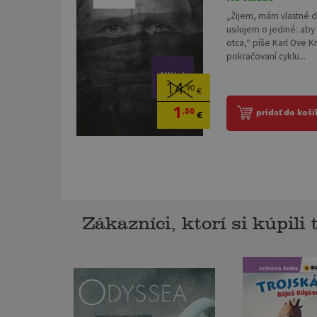
„Žijem, mám vlastné de
usilujem o jediné: aby
otca,“ píše Karl Ove 
pokračovaní cyklu...
14
,90
€
1
,50
pridať do koší
€
Zákazníci, ktorí si kúpili t