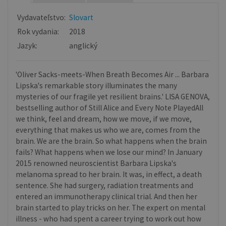
Vydavateľstvo:
Slovart
Rok vydania:
2018
Jazyk:
anglický
'Oliver Sacks-meets-When Breath Becomes Air ... Barbara
Lipska's remarkable story illuminates the many
mysteries of our fragile yet resilient brains.' LISA GENOVA,
bestselling author of Still Alice and Every Note PlayedAll
we think, feel and dream, how we move, if we move,
everything that makes us who we are, comes from the
brain. We are the brain. So what happens when the brain
fails? What happens when we lose our mind? In January
2015 renowned neuroscientist Barbara Lipska's
melanoma spread to her brain. It was, in effect, a death
sentence. She had surgery, radiation treatments and
entered an immunotherapy clinical trial. And then her
brain started to play tricks on her. The expert on mental
illness - who had spent a career trying to work out how