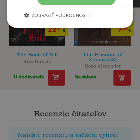
ZOBRAZIŤ PODROBNOSTI
8
26
,00
,95
€
€
7
22
,60
,91
€
€
The Prisoner of
The Book of Bill
Zenda (B2)
Alex Hirsch,
Hope Alexander
U dodávateľa
Na sklade
Recenzie čitateľov
Napíšte recenziu a môžete vyhrať