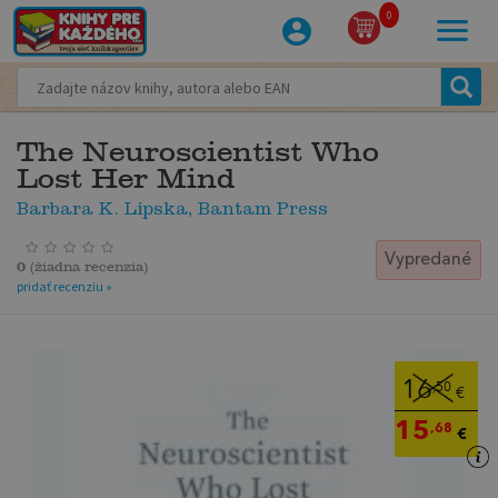
0
The Neuroscientist Who
Lost Her Mind
Barbara K. Lipska, Bantam Press
Vypredané
0
(
žiadna recenzia
)
pridať recenziu »
16
,50
€
15
,68
€