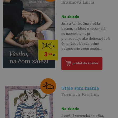
Braunová Lucia
Na sklade
Júlia a Adrián. Ona prežila
traumu, na ktorú si nepamätá,
no napriek tomu ju
prenasleduje ako dotieravý tieň.
On prišiel o bezstarostné
11
,95
€
dospievanie vinou osudu....
3
,95
€
pridať do košíka
Stále som mama
Tormová Kristína
Na sklade
Úspešná slovenská herečka,