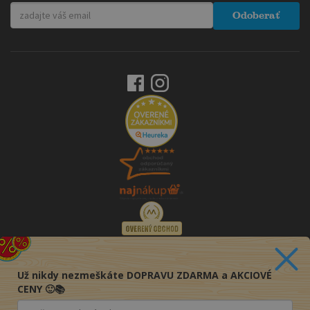
Odoberať
Už nikdy nezmeškáte DOPRAVU ZDARMA a AKCIOVÉ
CENY 🙂📚