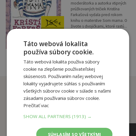
moderátorka a autorka vtipných
prúžkovaných tričiek Kristína
Farkašová vydala pred rokom
knihu o materstve Som mama. O
15
,90
€
živote s dvojičkami, ktoré rastú...
5
,95
€
Táto webová lokalita
pridať do košíka
používa súbory cookie.
Táto webová lokalita používa súbory
cookie na zlepšenie používateľskej
skúsenosti. Používaním našej webovej
lokality vyjadrujete súhlas s používaním
Zákazníci, ktorí si kúpili
všetkých súborov cookie v súlade s našimi
tento titul si tiež kúpili
zásadami používania súborov cookie.
Prečítať viac
SHOW ALL PARTNERS
(1913) →
SÚHLASÍM SO VŠETKÝMI