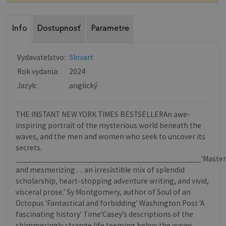
Info
Dostupnosť
Parametre
Vydavateľstvo:
Slovart
Rok vydania:
2024
Jazyk:
anglický
THE INSTANT NEW YORK TIMES BESTSELLERAn awe-
inspiring portrait of the mysterious world beneath the
waves, and the men and women who seek to uncover its
secrets.
______________________________________________'Master
and mesmerizing . .. an irresistible mix of splendid
scholarship, heart-stopping adventure writing, and vivid,
visceral prose.' Sy Montgomery, author of Soul of an
Octopus 'Fantastical and forbidding' Washington Post 'A
fascinating history' Time'Casey’s descriptions of the
shimmeringly strange life teeming below the waves