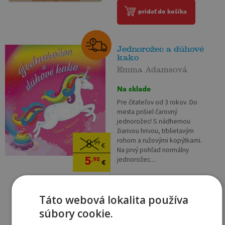
pridať do košíka
Jednorožec a dúhové
kako
Emma Adamsová
Na sklade
Pre čitateľov od 3 rokov. Do
mesta prišiel čarovný
jednorožec! S nádhernou
žiarivou hrivou, trblietavým
rohom a ružovými kopýtkami.
8
,99
€
Na prvý pohľad normálny
5
jednorožec....
,95
€
pridať do košíka
Táto webová lokalita používa
súbory cookie.