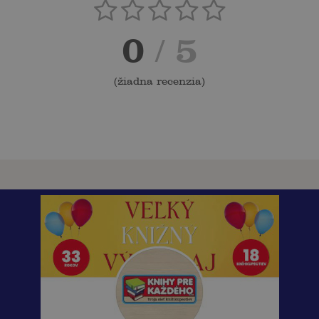
0
/ 5
(
žiadna recenzia
)