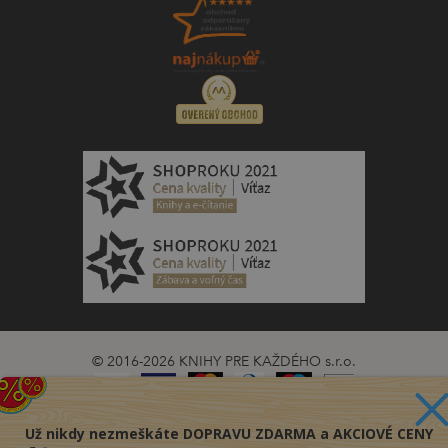
© 2016-2026 KNIHY PRE KAŽDÉHO s.r.o.
Už nikdy nezmeškáte DOPRAVU ZDARMA a AKCIOVÉ CENY