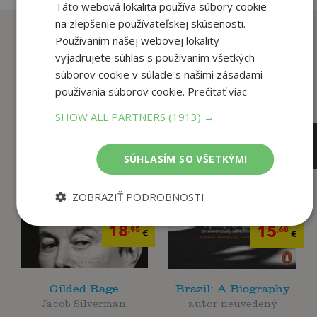
Táto webová lokalita používa súbory cookie
na zlepšenie používateľskej skúsenosti.
Zákazníci, ktorí si kúpili
Používaním našej webovej lokality
tento titul si tiež kúpili
vyjadrujete súhlas s používaním všetkých
súborov cookie v súlade s našimi zásadami
používania súborov cookie.
Prečítať viac
SHOW ALL PARTNERS
(1913) →
SÚHLASÍM SO VŠETKÝMI
ZOBRAZIŤ PODROBNOSTI
19
16
,95
,50
€
€
18
15
,95
,68
€
€
Gilded Rage
Brazil: A Biography
Jacob Silverman,
autor neuvedený