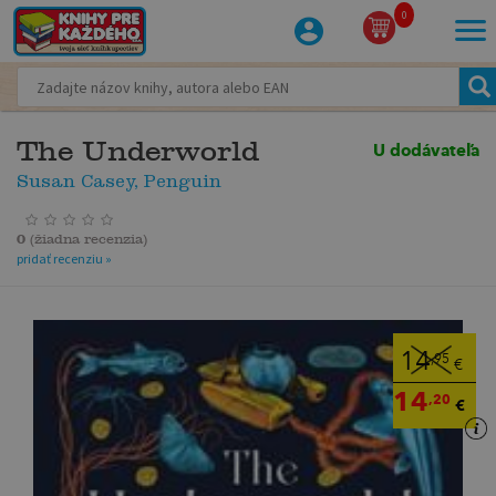
0
The Underworld
U dodávateľa
Susan Casey, Penguin
0
(
žiadna recenzia
)
pridať recenziu »
14
,95
€
14
,20
€