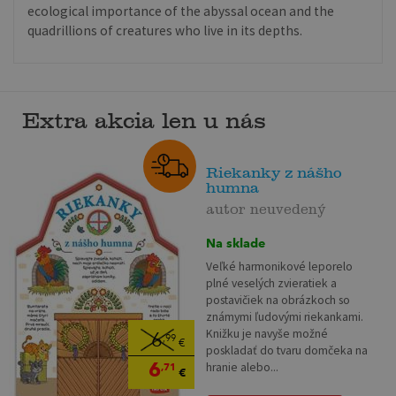
ecological importance of the abyssal ocean and the
quadrillions of creatures who live in its depths.
Extra akcia len u nás
Riekanky z nášho
humna
autor neuvedený
Na sklade
Veľké harmonikové leporelo
plné veselých zvieratiek a
postavičiek na obrázkoch so
známymi ľudovými riekankami.
Knižku je navyše možné
6
,99
€
poskladať do tvaru domčeka na
6
hranie alebo...
,71
€