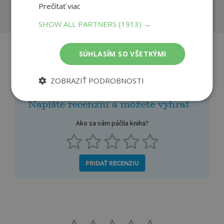
Prečítať viac
Na sklade
Na sklade
SHOW ALL PARTNERS
(1913) →
SÚHLASÍM SO VŠETKÝMI
Recenzie čitateľov
ZOBRAZIŤ PODROBNOSTI
Napíšte recenziu a môžete vyhrať
Ako sa vám páčila kniha?
PRIDAŤ RECENZIU