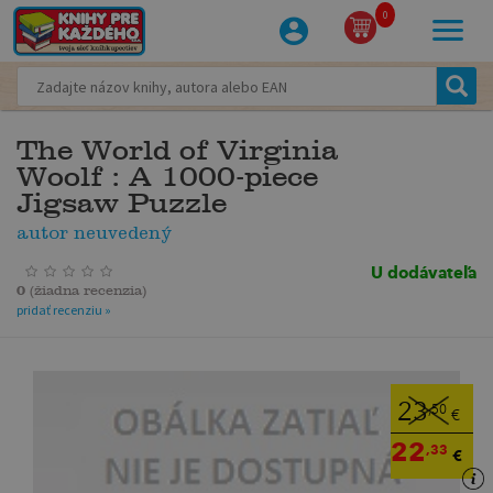
0
The World of Virginia
Woolf : A 1000-piece
Jigsaw Puzzle
autor neuvedený
U dodávateľa
0
(
žiadna recenzia
)
pridať recenziu »
23
,50
€
22
,33
€