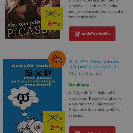
Picassa, ktorý je predmetom
dedičstva, nájde niečo úplne
iné, je v koncoch. Kam zmizol a
11
,95
€
kto ho ukradol??...
6
,00
€
pridať do košíka
5 × P – Prvá pomoc
pri partnerských p...
Murín Gustáv
Na sklade
Každý radí: Nehádajte sa! S
dodatkom: Keby sa to tak dalo...
Nová rada znie: Hádajte sa!
Dodatok k tejto novej užitočnej
rade je...
9
,90
€
2
,95
€