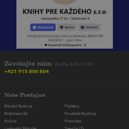
Zavolajte nám
(Po-Pia 8:00-17:00)
+421 915 800 804
Naše Predajne
Banská Bystrica
Piešťany
Bratislava (4)
Považská Bystrica
Košice
Prievidza
Liptovský Mikuláš
Trenčín (2)