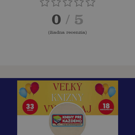
0
/ 5
(
žiadna recenzia
)