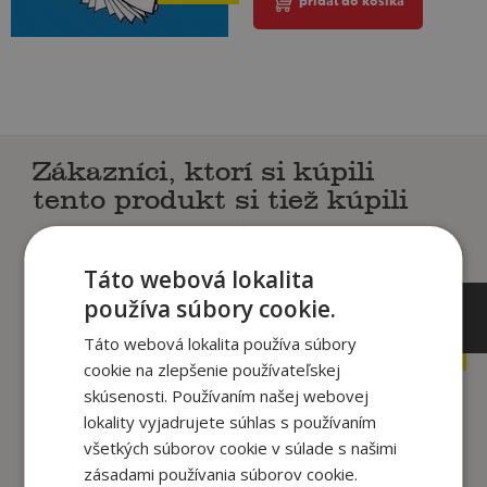
pridať do košíka
Zákazníci, ktorí si kúpili
tento produkt si tiež kúpili
Táto webová lokalita
používa súbory cookie.
19
12
,90
,90
€
€
12
Táto webová lokalita používa súbory
9
,95
,95
€
€
cookie na zlepšenie používateľskej
skúsenosti. Používaním našej webovej
lokality vyjadrujete súhlas s používaním
Zvukové puzzle -
Zvukové puzzle -
všetkých súborov cookie v súlade s našimi
Farma - 9 dielikov
Písmenkový traktor
zásadami používania súborov cookie.
autor neuvedený
autor neuvedený