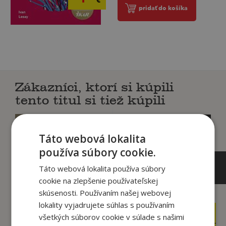
pridať do košíka
Zákazníci, ktorí si kúpili
tento titul si tiež kúpili
Táto webová lokalita
používa súbory cookie.
Táto webová lokalita používa súbory
cookie na zlepšenie používateľskej
skúsenosti. Používaním našej webovej
lokality vyjadrujete súhlas s používaním
12
12
,95
,95
všetkých súborov cookie v súlade s našimi
€
€