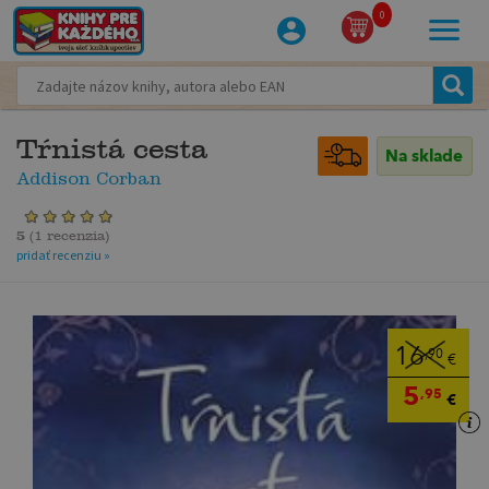
0
Tŕnistá cesta
Na sklade
Addison Corban
5
(
1 recenzia
)
pridať recenziu »
16
,90
€
5
,95
€