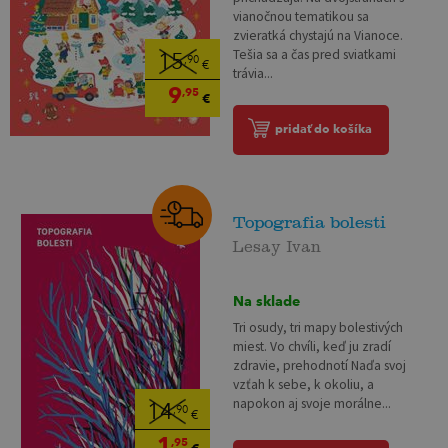
vianočnou tematikou sa
zvieratká chystajú na Vianoce.
Tešia sa a čas pred sviatkami
15
,90
€
trávia...
9
,95
€
pridať do košíka
Topografia bolesti
Lesay Ivan
Na sklade
Tri osudy, tri mapy bolestivých
miest. Vo chvíli, keď ju zradí
zdravie, prehodnotí Naďa svoj
vzťah k sebe, k okoliu, a
napokon aj svoje morálne...
14
,90
€
1
,95
€