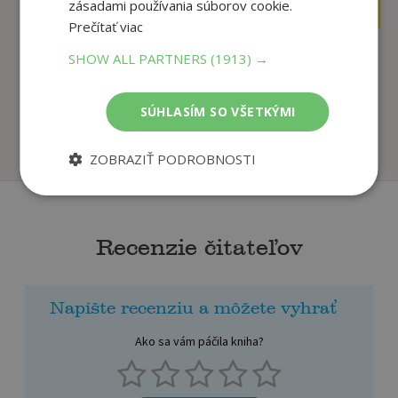
zásadami používania súborov cookie.
5
5
,95
,95
€
€
Prečítať viac
SHOW ALL PARTNERS
(1913) →
Leonardo. Génius a
Kacír Michelangelo
rebel
Matteo Strukul
SÚHLASÍM SO VŠETKÝMI
Massimo Polidoro
Na sklade
Na sklade
ZOBRAZIŤ PODROBNOSTI
Recenzie čitateľov
Napíšte recenziu a môžete vyhrať
Ako sa vám páčila kniha?