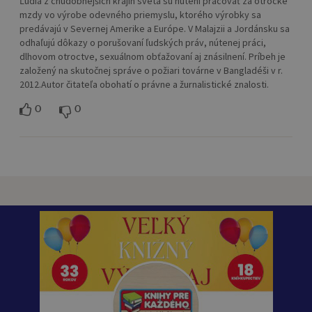
Ľudia z chudobnejších krajín sveta sú nútení pracovať za otrocké
mzdy vo výrobe odevného priemyslu, ktorého výrobky sa
predávajú v Severnej Amerike a Európe. V Malajzii a Jordánsku sa
odhaľujú dôkazy o porušovaní ľudských práv, nútenej práci,
dlhovom otroctve, sexuálnom obťažovaní aj znásilnení. Príbeh je
založený na skutočnej správe o požiari továrne v Bangladéši v r.
2012.Autor čitateľa obohatí o právne a žurnalistické znalosti.
0
0