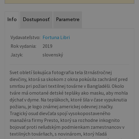
Info
Dostupnosť
Parametre
Vydavateľstvo:
Fortuna Libri
Rok vydania:
2019
Jazyk:
slovenský
Svet obletí šokujúca fotografia tela štrnásťročnej
dievčiny, ktorá sa skokom z okna pokúsila zachrániť pred
smrťou pri požiari textilnej továrne v Bangladéši. Okolo
tváre má omotané detské tepláky ako masku, aby mohla
dýchať v dyme. Na teplákoch, ktoré šila v čase vypuknutia
požiaru, je logo známej americkej odevnej značky.
Tragický osud dievčaťa spojí vysokopostaveného
manažéra firmy Presto, ktorý sa rozhodne inkognito
bojovať proti neľudským podmienkam zamestnancov v
textilných továrňach, s novinárom, ktorý hľadá