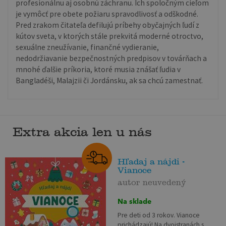
profesionálnu aj osobnú záchranu. Ich spoločným cieľom
je vymôcť pre obete požiaru spravodlivosť a odškodné.
Pred zrakom čitateľa defilujú príbehy obyčajných ľudí z
kútov sveta, v ktorých stále prekvitá moderné otroctvo,
sexuálne zneužívanie, finančné vydieranie,
nedodržiavanie bezpečnostných predpisov v továrňach a
mnohé ďalšie príkoria, ktoré musia znášať ľudia v
Bangladéši, Malajzii či Jordánsku, ak sa chcú zamestnať.
Extra akcia len u nás
Hľadaj a nájdi -
Vianoce
autor neuvedený
Na sklade
Pre deti od 3 rokov. Vianoce
prichádzajú! Na dvojstranách s