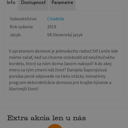
Info
Dostupnosť
Parametre
Vydavateľstvo:
Citadella
Rok vydania:
2019
Jazyk:
SK Slovenský jazyk
V upratanom domove je jednoducho radosť žiť! Lenže kde
máme začať, keď sa chceme oslobodiť od neužitočného
bordelu, ktorý sa nám doma časom nakopil? A do akej
miery sa tým zmení náš život? Danijela Šaponjićová
ponúka jasné odpovede na tieto otázky. Inovatívny
program debordelizácie domova pre krajšie bývanie a
šťastnejší život!
Extra akcia len u nás