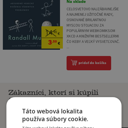
Na sklade
CELOSVETOVO NAJZÁBAVNEJŠIE
A NAJMENEJ UŽITOČNÉ RADY,
OSNOVANÉ BRILANTNOU
MYSĽOU STOJACOU ZA
POPULÁRNYM WEBKOMIKSOM
14
,90
€
XKCD A KNIŽNÝMI BESTSELLERMI
3
ČO KEBY A VEĽKÝ VYSVETĽOVAČ.
,50
€
...
pridať do košíka
Zákazníci, ktorí si kúpili
tento titul si tiež kúpili
Táto webová lokalita
používa súbory cookie.