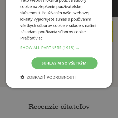
Táto webová lokalita používa súbory
cookie na zlepšenie používateľskej
skúsenosti. Používaním našej webovej
lokality vyjadrujete súhlas s používaním
všetkých súborov cookie v súlade s našimi
5
13
,90
,99
€
€
zásadami používania súborov cookie.
5
4
,02
,95
€
€
Prečítať viac
SHOW ALL PARTNERS
(1913) →
Srdce ženy 2026
Kľúč
autor neuvedený
Joe Vitale
SÚHLASÍM SO VŠETKÝMI
Na sklade
Na sklade
ZOBRAZIŤ PODROBNOSTI
Recenzie čitateľov