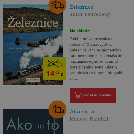
Železnice
autor neuvedený
Na sklade
Patríte medzi milovníkov
železníc? Obrazový atlas
Železnice vám na nádherných
farebných snímkach prináša tie
najzaujímavejšie železničné
29
,90
€
trate z celého sveta. Okrem
14
samotných kvalitných fotografií
,95
€
vás...
pridať do košíka
Ako na to
Munroe Randall