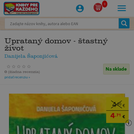
0
Uprataný domov - štastný
život
Danijela Šaponjićová
Na sklade
0
(
žiadna recenzia
)
pridať recenziu »
4
,90
€
4
,71
€