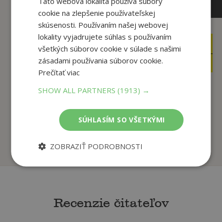
Táto webová lokalita používa súbory
cookie na zlepšenie používateľskej
skúsenosti. Používaním našej webovej
lokality vyjadrujete súhlas s používaním
32
,90
€
všetkých súborov cookie v súlade s našimi
24
,90
€
31
zásadami používania súborov cookie.
,26
€
23
,66
€
Prečítať viac
SHOW ALL PARTNERS
(1913) →
Súboj kráľov
(špeciálne vydanie) -
Akadémia arkána
P...
SÚHLASÍM SO VŠETKÝMI
Elise Kova
Martin George R. R.
Na sklade
Na sklade
ZOBRAZIŤ PODROBNOSTI
Recenzie čitateľov