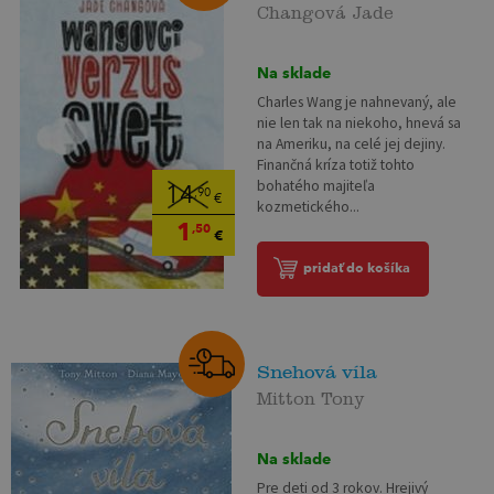
Changová Jade
Na sklade
Charles Wang je nahnevaný, ale
nie len tak na niekoho, hnevá sa
na Ameriku, na celé jej dejiny.
Finančná kríza totiž tohto
bohatého majiteľa
14
,90
€
kozmetického...
1
,50
€
pridať do košíka
Snehová víla
Mitton Tony
Na sklade
Pre deti od 3 rokov. Hrejivý