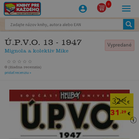
0
Ú.P.V.O. 13 - 1947
Vypredané
Mignola a kolektiv Mike
0
(
žiadna recenzia
)
pridať recenziu »
32
,94
€
31
,29
€