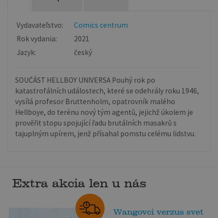
Vydavateľstvo:
Comics centrum
Rok vydania:
2021
Jazyk:
český
SOUČÁST HELLBOY UNIVERSA Pouhý rok po
katastrofálních událostech, které se odehrály roku 1946,
vysílá profesor Bruttenholm, opatrovník malého
Hellboye, do terénu nový tým agentů, jejichž úkolem je
prověřit stopu spojující řadu brutálních masakrů s
tajuplným upírem, jenž přísahal pomstu celému lidstvu.
Extra akcia len u nás
Wangovci verzus svet