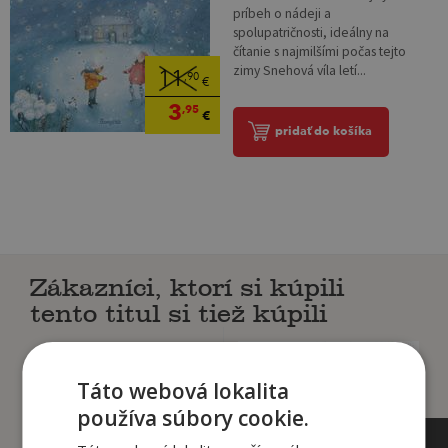
príbeh o nádeji a
spolupatričnosti, ideálny na
čítanie s najmilšími počas tejto
zimy Snehová víla letí...
11
,90
€
3
,95
€
pridať do košíka
Zákazníci, ktorí si kúpili
tento titul si tiež kúpili
Táto webová lokalita
používa súbory cookie.