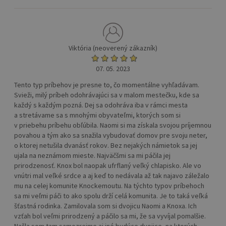
Viktória (neoverený zákazník)
07. 05. 2023
Tento typ príbehov je presne to, čo momentálne vyhľadávam.
Svieži, milý príbeh odohrávajúci sa v malom mestečku, kde sa
každý s každým pozná. Dej sa odohráva iba v rámci mesta
a stretávame sa s mnohými obyvateľmi, ktorých som si
v priebehu príbehu obľúbila. Naomi si ma získala svojou príjemnou
povahou a tým ako sa snažila vybudovať domov pre svoju neter,
o ktorej netušila dvanásť rokov. Bez nejakých námietok sa jej
ujala na neznámom mieste. Najväčšmi sa mi páčila jej
prirodzenosť. Knox bol naopak ufrflaný veľký chlapisko. Ale vo
vnútri mal veľké srdce a aj keď to nedávala až tak najavo záležalo
mu na celej komunite Knockemoutu. Na týchto typov príbehoch
sa mi veľmi páči to ako spolu drží celá komunita. Je to taká veľká
šťastná rodinka. Zamilovala som si dvojicu Naomi a Knoxa. Ich
vzťah bol veľmi prirodzený a páčilo sa mi, že sa vyvíjal pomalšie.
Našla som tam samozrejme aj iné budúce dvojice, na ktorých