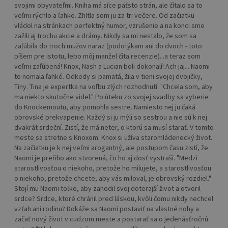
svojimi obyvateľmi. Kniha má síce päťsto strán, ale čítalo sa to
veľmi rýchlo a ľahko. Zhltla som ju za tri večere. Od začiatku
vládol na stránkach perfektný humor, vzrušenie a na konci sme
zažili aj trochu akcie a drámy. Nikdy sa mi nestalo, že som sa
zaľúbila do troch mužov naraz (podotýkam ani do dvoch - toto
píšem pre istotu, lebo môj manžel číta recenzie)...a teraz som
veľmi zaľúbená! Knox, Nash a Lucian boli dokonalí! Ach jaj... Naomi
to nemala ľahké. Odkedy si pamätá, žila v tieni svojej dvojičky,
Tiny. Tina je expertka na voľbu zlých rozhodnutí. "Chcela som, aby
ma niekto skutočne videl." Po úteku zo svojej svadby sa vyberie
do Knockemoutu, aby pomohla sestre. Namiesto nej ju čaká
obrovské prekvapenie. Každý si ju mýli so sestrou a nie sú k nej
dvakrát srdeční. Zistí, že má neter, o ktorú sa musí starať. V tomto
meste sa stretne s Knoxom. Knox si užíva staromládenecký život.
Na začiatku je k nej veľmi arogantný, ale postupom času zistí, že
Naomi je preňho ako stvorená, čo ho aj dosť vystraší. "Medzi
starostlivosťou o niekoho, pretože ho milujete, a starostlivosťou
o niekoho, pretože chcete, aby vás miloval, je obrovský rozdiel."
Stojí mu Naomi toľko, aby zahodil svoj doterajší život a otvoril
srdce? Srdce, ktoré chránil pred láskou, kvôli čomu nikdy nechcel
vzťah ani rodinu? Dokáže sa Naomi postaviť na vlastné nohy a
začať nový život v cudzom meste a postarať sa o jedenásťročnú