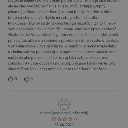
statočne nahnevalo. Ale pekne po poriadku... Kniha je síce hrubšia
ale na plno využitá. Román je sviežy, milý, strhujúci,vtipný,
pikantný jednoducho nádherný. Naomi,bola jedna dobrá duša,
ktorá sa starala o všetkých, na seba pri tom zabudla.
Knox...jaaaj...kto by sa do takého Vikinga nezaľúbil. Za to Tine by
som oplieskala hlavu o najbližšiu stenu. Way bola úplne pecková.
Vlastne ku každej postave by som vedela niečo napísať,lebo boli
po celý čas aktívne zapojené v príbehu a trefne vsadené do deja.
V príbehu vznikajú dva tipy lásky. A menší milenecký trojuholník?
Na knihu som sa pozerala aj ako matka,na niektoré situácie som
nadávala ako pohan ale záver ma aj tak roztopil ako varovú
čokoládu. Ak dáte občas na moje odporúčanie tak mi verte toto
chcete čítať! Ďakujem @monika_t298 za nádhernú štafetu.
0
0
Miriam (neoverený zákazník)
27. 08. 2023