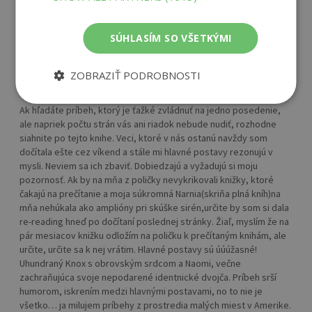
SÚHLASÍM SO VŠETKÝMI
Val (neoverený zákazník)
ZOBRAZIŤ PODROBNOSTI
25. 06. 2023
Ak hľadáte príbeh, ktorý je ťažké zvládnuť na jedno posedenie,
ale napriek počtu strán vás ani riadok nebude nudiť, rozhodne
siahnite po tejto knihe. Veci, ktoré v nás ostanú navždy som
dočítala ešte cez víkend a stále mi hlavné postavy rezonujú v
mysli. Neviem sa ich zbaviť. Dobiedzajú a vyžadujú si moju
pozornosť. Ak by na mňa z poličky nevykrikovali knižky, ktoré
čakajú na prečítanie a moja súkromná Narnia(skriňa plná kníh)na
mňa nehúkala ako amplióny pri skúške sirén,určite by som si dala
re-reading hneď po dočítaní poslednej stránky. Žiaľ, myslím že na
pár mesiacov knižku odložím na poličku k prečítaným knihám, ale
určite, určite sa k nej vrátim. Hlavné postavy sú úúúžasné!
Uhundraný Knox s obrovským srdcom a Naomi, večne
zachraňujúca svoje nepodarené identnické dvojča. Príbeh srší
humorom, iskrením medzi hlavnými postavami, no to nie je
všetko… ja milujem príbehy z prostredia malých miest v Amerike.