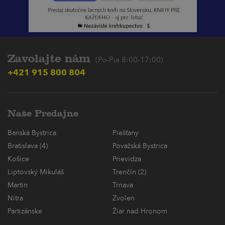
Zavolajte nám
(Po-Pia 8:00-17:00)
+421 915 800 804
Naše Predajne
Banská Bystrica
Piešťany
Bratislava (4)
Považská Bystrica
Košice
Prievidza
Liptovský Mikuláš
Trenčín (2)
Martin
Trnava
Nitra
Zvolen
Partizánske
Žiar nad Hronom