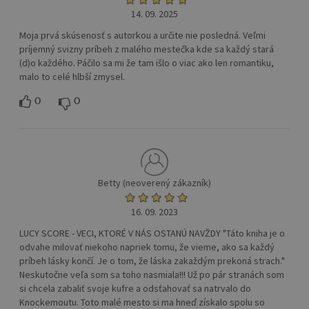
14. 09. 2025
Moja prvá skúsenosť s autorkou a určite nie posledná. Veľmi
príjemný svizny príbeh z malého mestečka kde sa každý stará
(d)o každého. Páčilo sa mi že tam išlo o viac ako len romantiku,
malo to celé hlbší zmysel.
0
0
Betty (neoverený zákazník)
16. 09. 2023
LUCY SCORE - VECI, KTORÉ V NÁS OSTANÚ NAVŽDY "Táto kniha je o
odvahe milovať niekoho napriek tomu, že vieme, ako sa každý
príbeh lásky končí. Je o tom, že láska zakaždým prekoná strach."
Neskutočne veľa som sa toho nasmiala!!! Už po pár stranách som
si chcela zabaliť svoje kufre a odsťahovať sa natrvalo do
Knockemoutu. Toto malé mesto si ma hneď získalo spolu so