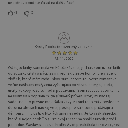
nedočkavo budete čakať na ďalšiu časť.
0
0
Kristy.Books (neoverený zákazník)
25. 11. 2022
Od tejto knihy som mala veľké očakávania, jednak som už pár kníh
od autorky čítala a páčili sa mi, jednak v sebe kombinuje viacero
zložiek, ktoré mám rada - slow burn, haters-to-lovers romantika,
večne naštvaný muž, žena vyžarujúca pozitívnu energiu, dieťa,
určitý vekový rozdiel medzi postavami... Som rada, že autorka ma
nesklamala a dopriala mi ďalší skvelý príbeh, ktorý mi naozaj
sadol. Bola to presne moja šálka kávy. Naomi toho má v poslednej
dobe na pleciach naozaj veľa, postupne sa k tomu pridávajú aj
démoni z minulosti, o ktorých sme nevedeli. Je to však slniečko,
ktoré si nejde neobľúbiť. Pre svoju neter sa snažila urobiť prvé i
posledné. Waylay si za svoj krátky život preskákala toho viac, než