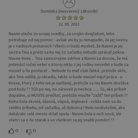
Dominika (neoverený zákazník)
22. 05. 2023
Naomi utečie zo svojej svadby, za svojím dvojčaťom, lebo
potrebuje od nej pomoc - avšak ani by ju nenapadlo, že jej sestra
je v riadnych prúseroch ! Všetci si budú myslieť, že Naomi je jej
sestra Tina a preto sa ku nej zo začiatku nebudú správať pekne -
hlavne Knox ... Tina samozrejme zdrhne a Naomi sa dozvie, že má
jedenásť ročnú neter o ktorej nikto z jej rodiny nevedel a bude sa
musieť o ňu postarať ... Nebude to mať však ľahké, pretože skôr,
ako Tina odišla, ju okradla, takže si bude musieť nájsť prácu - u
Knoxa, ktorý z toho nie je nadšený, pretože sa mu Naomi dostáva
pod kožu ?? Túži po nej, no zároveň ju nechce ....... To, ako príbeh
dopadne, si MUSÍTE prečítať, pretože musíte "zažiť" ten príbeh ??
Kniha bola skvelá, úžasná, vtipná, dojímavá - vcítila som sa do
celého príbehu, od začiatku, až dokonca ! Bolo neskutočné, ako
dokázalo celé mesto držať spolu - Naomi bola u nich nová, ale
všetci sa o ňu starali a vo všetkom sa jej snažili pomôcť ??
0
0