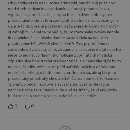
Obyvatelia sú tak neskutočne priateľskí, súdržní a aj prišelcov
medzi seba príjmu bez predsudkov. Podajú pomocnú ruku,
vypočujú si, poradia… hej, hej, sú to len fiktívne príbehy, ale
presne takúto atmosféru spolupatričnosti v knihách zbožňujem.
Celé je to dotvorené postavami a rôznymi situáciami- humornými
aj vážnejšími. Veľmi sa mi páčilo, že postava malej Waylay nebola
iba doplnková, ale plnohodnotne sa podieľala na deji. A to
pozdravenie HEJ,WAY :D skvelé! Keďže Tina je problémová
žena,bolo od začiatku jasné, že zanechanie svojho dieťaťa sestre
nie je to jediné, čo Naomi skomplikuje život. Táto dramatická
zápletka síce bola trochu predvídateľná, ale nemyslím si,že by to
nejako uškodilo. Veľmi sa mi páčil náčelník polície a dúfala som
nejakú zápletku aj s touto postavou. Nestalo sa, ale aj tak je to
presne taký príbeh aký chcete čítať. Čakala som tiež,že Naomino
tajomstvo bude niečo oveľa závažnejšie. Zažiť to ale určite
nechce žiadna žena. Nakoľko ide o sériu dúfam, že všetky knihy
budú rovnako hrubé a rovnako dobré, ak nie lepšie.
0
0