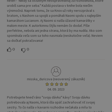
neter? "Nikdy sa ostatným neospravedlňuj za rozhodnutia, ktore
urobíš sama pre seba." Každá postava v knihe bola niečím
výnimočná. Napriek tomu, že sa Knox už roky nerozprával s
bratom, s Nashom sa spojili a pomáhali Naomi spolu s najlepším
kamarátom Lucianom. Aj Naomi si našla úžasné kamarátky v
malom meste. K autorkimnu štýlu nemám čo dodať. Píše
perfektne, nebola ani jedna strana, ktorá by ma nudila. Ako som
spomínala veľa som sa toho nasmiala (neskutočne veľa). Neviem
sa dočkať pokračovania!
0
0
misska_duricova (neoverený zákazník)
04. 09. 2023
Potrebujete hneď ráno "svoju dávku" kávy? Svoju dávku
potrebovala aj Naomi, ktorá išla opäť zachraňovať riť svojej
sestry. To čo našla v kaviarni rozhodne nečakala a mňa to