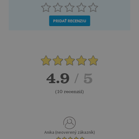
PRIDAŤ RECENZIU
4.9
/ 5
(
10 recenzií
)
Anika (neoverený zákazník)