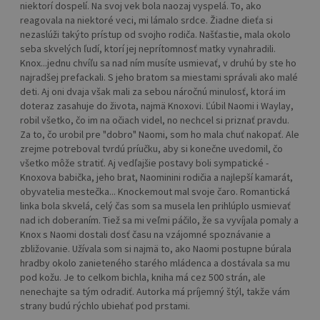
niektorí dospelí. Na svoj vek bola naozaj vyspelá. To, ako
reagovala na niektoré veci, mi lámalo srdce. Žiadne dieťa si
nezaslúži takýto prístup od svojho rodiča. Našťastie, mala okolo
seba skvelých ľudí, ktorí jej neprítomnosť matky vynahradili.
Knox...jednu chvíľu sa nad ním musíte usmievať, v druhú by ste ho
najradšej prefackali. S jeho bratom sa miestami správali ako malé
deti. Aj oni dvaja však mali za sebou náročnú minulosť, ktorá im
doteraz zasahuje do života, najmä Knoxovi. Ľúbil Naomi i Waylay,
robil všetko, čo im na očiach videl, no nechcel si priznať pravdu.
Za to, čo urobil pre "dobro" Naomi, som ho mala chuť nakopať. Ale
zrejme potreboval tvrdú príučku, aby si konečne uvedomil, čo
všetko môže stratiť. Aj vedľajšie postavy boli sympatické -
Knoxova babička, jeho brat, Naominini rodičia a najlepší kamarát,
obyvatelia mestečka... Knockemout mal svoje čaro. Romantická
linka bola skvelá, celý čas som sa musela len prihlúplo usmievať
nad ich doberaním. Tiež sa mi veľmi páčilo, že sa vyvíjala pomaly a
Knox s Naomi dostali dosť času na vzájomné spoznávanie a
zbližovanie. Užívala som si najmä to, ako Naomi postupne búrala
hradby okolo zanieteného starého mládenca a dostávala sa mu
pod kožu. Je to celkom bichla, kniha má cez 500 strán, ale
nenechajte sa tým odradiť. Autorka má príjemný štýl, takže vám
strany budú rýchlo ubiehať pod prstami.