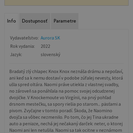
Info
Dostupnosť
Parametre
Vydavateľstvo:
Aurora SK
Rok vydania:
2022
Jazyk:
slovenský
Bradatý zlý chlapec Knox Knox neznáša drámu a nepoľaví,
ani keď sa k nemu dostaví v podobe zúfalej nevesty, ktorá
ušla spred oltára. Naomi práve utiekla z vlastnej svadby,
no zároveň sa ponáhľala na pomoc svojej odcudzenej
dvojičke. V Knockemoute vo Virgínii, na prvý pohľad
drsnom mestečku, sa spory riešia po starom... päsťami a
pivom. Zvyčajne v tomto poradí. Škoda, že Naomino
dvojča sa vôbec nezmenilo. Po tom, čo jej Tina ukradne
auto a peniaze, nechá jej nečakaný darček: neter, o ktorej
Naomi ani len netušila. Naomi sa tak ocitne v neznámom