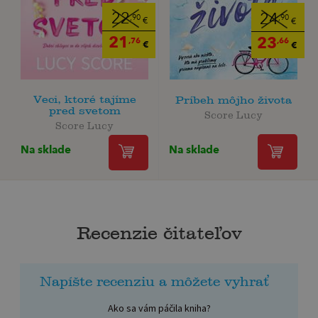
22
24
,90
,90
€
€
21
23
,76
,66
€
€
Veci, ktoré tajíme
Príbeh môjho života
pred svetom
Score Lucy
Score Lucy
Na sklade
Na sklade
Recenzie čitateľov
Napíšte recenziu a môžete vyhrať
Ako sa vám páčila kniha?