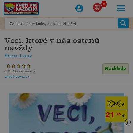
0
Veci, ktoré v nás ostanú
navždy
Score Lucy
Na sklade
4.9
(
10 recenzií
)
pridať recenziu »
22
,90
€
21
,76
€