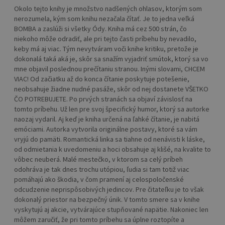
Okolo tejto knihy je množstvo nadšených ohlasov, ktorým som
nerozumela, kým som knihu nezačala čítať. Je to jedna veľká
BOMBA a zaslúži si všetky Ódy. Kniha má cez 500 strán, čo
niekoho môže odradiť, ale pri tejto časti príbehu by nevadilo,
keby má aj viac. Tým nevytváram voči knihe kritiku, pretože je
dokonalá taká aká je, skôr sa snažím vyjadriť smútok, ktorý sa vo
mne objavil poslednou prečítaniu stranou. Inými slovami, CHCEM
VIAC! Od začiatku až do konca čítanie poskytuje potešenie,
neobsahuje žiadne nudné pasáže, skôr od nej dostanete VŠETKO
ČO POTREBUJETE. Po prvých stranách sa objaví závislosť na
tomto príbehu. Už len pre svoj špecifický humor, ktorý sa autorke
naozaj vydaril. Aj keď je kniha určená na ľahké čítanie, je nabitá
emóciami. Autorka vytvorila originálne postavy, ktoré sa vám
vryjú do pamäti. Romantická linka sa tiahne od nenávisti k láske,
od odmietania k uvedomeniu a hoci obsahuje aj klišé, na kvalite to
vôbec neuberá. Malé mestečko, v ktorom sa celý príbeh
odohráva je tak dnes trochu utópiou, ľudia si tam totiž viac
pomáhajú ako škodia, v čom pramení aj celospoločenské
odcudzenie neprispôsobivých jedincov. Pre čitateľku je to však
dokonalý priestor na bezpečný únik. V tomto smere sa v knihe
vyskytujú aj akcie, vytvárajúce stupňované napätie. Nakoniec len
môžem zaručiť, že pri tomto príbehu sa úplne roztopíte a