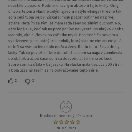
neustále v pozore. Poďme k hlavným aktérom tejto knihy. Omg!
Chlap s telom a vlastne celým zjavom v štýle vikinga? Presne tak,
som celá tvoja bejby! Získal si moju pozornosť hneď na prvej
strane. Netajím sa tým, že mám rada ženy so silným duchom. No,
ešte lepšie je, keď tak na prvý pohľad nevyzerá. No ukrýva v sebe
viac sily, ako si človek na začiatku myslí. Posledné čo poviem a
vyzdvihnem je milostný trojuholník, ktorý vlastne ním ani nie je. A
netočí sa všetko len okolo muža a ženy. Rastú tu totiž dva druhy
lásky. Tak čo poviete. Idete do toho? Ja som sa najprv zamilovala
do obálok a až po čase som sa dozvedela, že knihu od Luce
Score som už čítala v CZ jazyku. Na vlásku mala tiež cca 500 strán
a bola úžasná! Teším sa na pokračovanie tejto série.
0
0
Kristína (neoverený zákazník)
28. 02. 2023