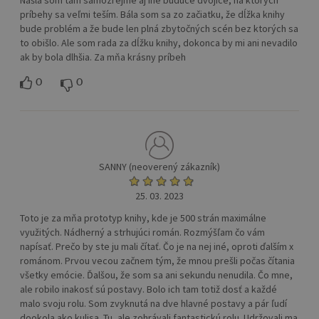
príbehy sa veľmi teším. Bála som sa zo začiatku, že dĺžka knihy
bude problém a že bude len plná zbytočných scén bez ktorých sa
to obišlo. Ale som rada za dĺžku knihy, dokonca by mi ani nevadilo
ak by bola dlhšia. Za mňa krásny príbeh
0
0
SANNY (neoverený zákazník)
25. 03. 2023
Toto je za mňa prototyp knihy, kde je 500 strán maximálne
využitých. Nádherný a strhujúci román. Rozmýšľam čo vám
napísať. Prečo by ste ju mali čítať. Čo je na nej iné, oproti ďalším x
románom. Prvou vecou začnem tým, že mnou prešli počas čítania
všetky emócie. Ďalšou, že som sa ani sekundu nenudila. Čo mne,
ale robilo inakosť sú postavy. Bolo ich tam totiž dosť a každé
malo svoju rolu. Som zvyknutá na dve hlavné postavy a pár ľudí
dookola ako kulisa. Tu, ale zohrávali fantastickú rolu. Udržovali ma