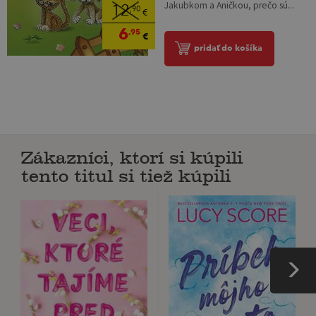
Jakubkom a Aničkou, prečo sú...
12
,90
€
6
,95
€
pridať do košíka
Zákazníci, ktorí si kúpili
tento titul si tiež kúpili