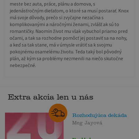
meste bez auta, práce, plánu a domova, s
jedenásťročným dieťaťom, o ktoré sa musí postarať. Knox
má svoje dôvody, prečo si zvyčajne nezačína s
komplikovanými a náročnými ženami, zvlášť ak sú to
romantičky. Naomin život mu však vybuchol priamo pred
očami, a tak sa rozhodne pomôcť jej postaviť sa na nohy,
a keď sa tak stane, má v úmysle vrátiť sa k svojmu
pokojnému osamelému životu. Teda taký bol pôvodný
plán, až kým sa problémy nezmenili na niečo skutočne
nebezpečné.
Extra akcia len u nás
Rozhodujúca dekáda
Meg Jayová