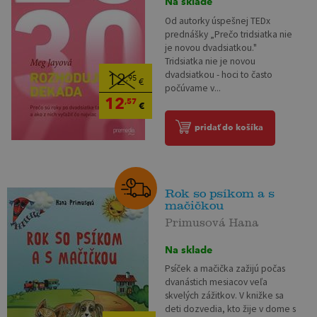
Na sklade
Od autorky úspešnej TEDx
prednášky „Prečo tridsiatka nie
je novou dvadsiatkou."
Tridsiatka nie je novou
dvadsiatkou - hoci to často
12
,95
€
počúvame v...
12
,57
€
pridať do košíka
Rok so psíkom a s
mačičkou
Primusová Hana
Na sklade
Psíček a mačička zažijú počas
dvanástich mesiacov veľa
skvelých zážitkov. V knižke sa
deti dozvedia, kto žije v dome s