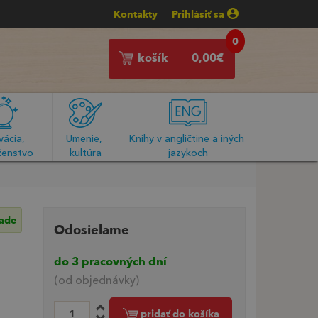
Kontakty
Prihlásiť sa
0
košík
0,00
€
ácia, 
Umenie, 
Knihy v angličtine a iných 
enstvo
kultúra
jazykoch
lade
Odosielame
do 3 pracovných dní
(od objednávky)
pridať do košíka