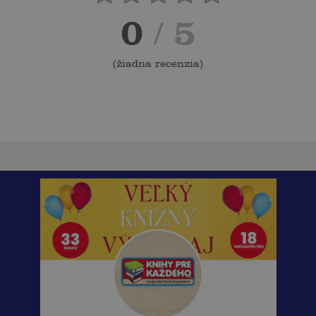
0
/ 5
(
žiadna recenzia
)