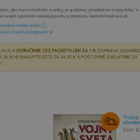
tano, ako tvorca karikatúr a satiry, je aj akýmsi „kronikárom svojej doby“ a
je svojím založením veselej povahy a optimista, nemohol inak nazvať...
formácií o knihe nižšie
nosť v našich predajniach
34,90 €
DORUČENIE CEZ PACKETU LEN ZA 1 €.
DOPRAVA ZADARM
 34,90 €! NAKÚPTE EŠTE ZA 34,90 € A POŠTOVNÉ ZAPLATÍME ZA
!
Vojny 
stred
Petr K