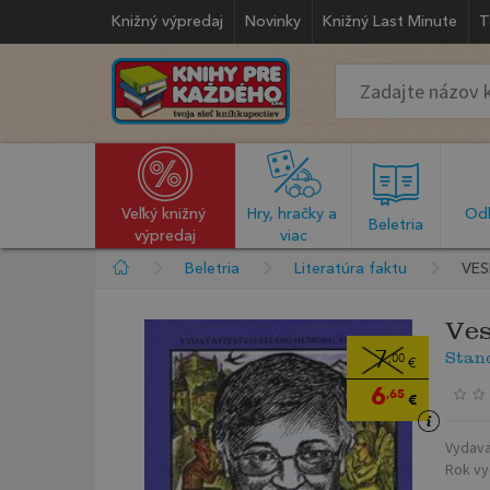
Knižný výpredaj
Novinky
Knižný Last Minute
T
Veľký knižný 
Hry, hračky a 
Odb
  Beletria  
výpredaj
viac
Beletria
Literatúra faktu
VES
Ves
Stan
7
,00
€
6
,65
€
Vydava
Rok vy