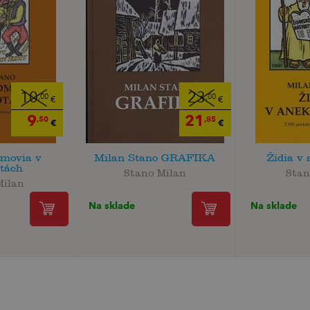
10
23
,00
,00
€
€
9
21
,50
,85
€
€
ómovia v
Milan Stano GRAFIKA
Židia v
tách
Stano Milan
Stan
Milan
Na sklade
Na sklade