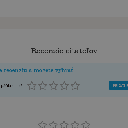
Recenzie čitateľov
e recenziu a môžete vyhrať
páčila kniha?
PRIDAŤ 