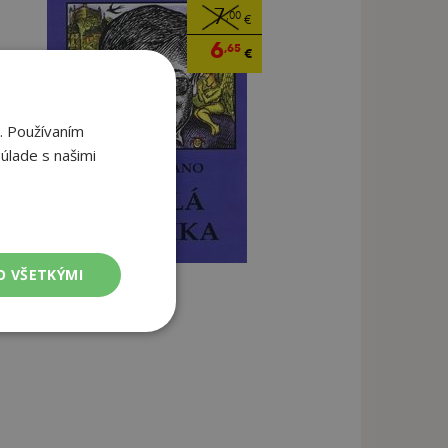
7
,00
€
6
,65
€
. Používaním
úlade s našimi
O VŠETKÝMI