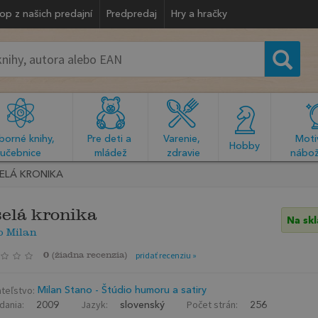
op z našich predajní
Predpredaj
Hry a hračky
orné knihy, 
Pre deti a 
Varenie, 
Motiv
  Hobby  
učebnice
mládež
zdravie
nábož
ELÁ KRONIKA
elá kronika
Na sk
o Milan
0
(
žiadna recenzia
)
pridať recenziu »
teľstvo:
Milan Stano - Štúdio humoru a satiry
dania:
Jazyk:
Počet strán:
2009
slovenský
256