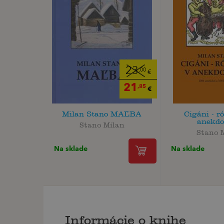
23
,00
€
21
,85
€
Milan Stano MAĽBA
Cigáni - r
anekdo
Stano Milan
Stano 
Na sklade
Na sklade
Informácie o knihe