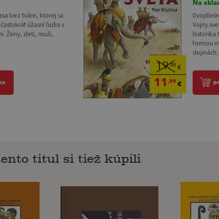
Na skla
asa bez tváre, ktorej sa
Dvojdiel
 častokrát úžasní ľudia s
Vojny sv
i. Ženy, deti, muži,
historika
formou m
dejinách..
19
,99
€
11
,99
ka
p
€
ento titul si tiež kúpili