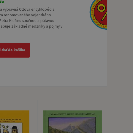
de
na výpravná Ottova encyklopédia:
eta renomovaného vojenského
 Petra Klučinu stručnou a pútavou
apuje základné medzníky a pojmy v
.
ridať do košíka