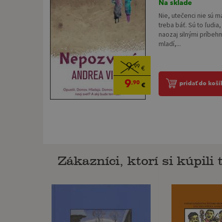
Na sklade
Nie, utečenci nie sú m
treba báť. Sú to ľudia,
naozaj silnými príbehm
mladí,...
9
,99
€
9
,90
pridať do koší
€
Zákazníci, ktorí si kúpili t