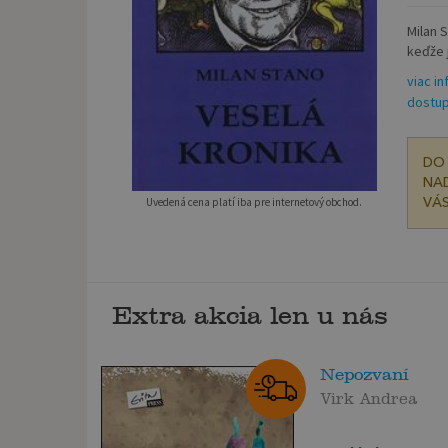
Milan S
keďže 
viac in
dostup
DO 
NAD
Uvedená cena platí iba pre internetový obchod.
VÁS
Extra akcia len u nás
Nepozvaní
Virk Andrea