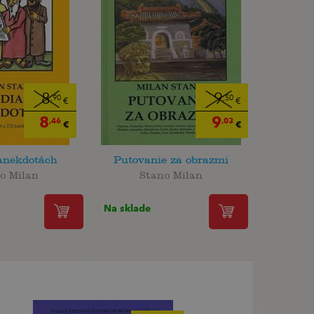
8
9
,90
,50
€
€
8
9
,46
,03
€
€
 anekdotách
Putovanie za obrazmi
o Milan
Stano Milan
Na sklade