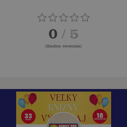
0
/ 5
(
žiadna recenzia
)