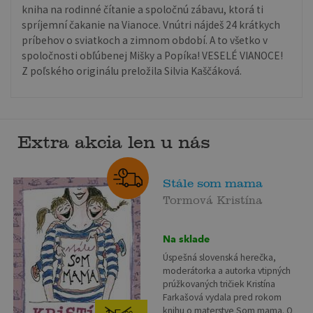
kniha na rodinné čítanie a spoločnú zábavu, ktorá ti
spríjemní čakanie na Vianoce. Vnútri nájdeš 24 krátkych
príbehov o sviatkoch a zimnom období. A to všetko v
spoločnosti obľúbenej Mišky a Popíka! VESELÉ VIANOCE!
Z poľského originálu preložila Silvia Kaščáková.
Extra akcia len u nás
Stále som mama
Tormová Kristína
Na sklade
Úspešná slovenská herečka,
moderátorka a autorka vtipných
prúžkovaných tričiek Kristína
Farkašová vydala pred rokom
knihu o materstve Som mama. O