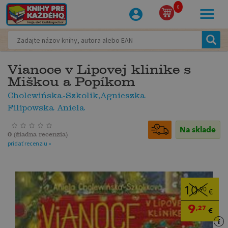
0
Vianoce v Lipovej klinike s
Miškou a Popíkom
Cholewińska-Szkolik,Agnieszka
Filipowska Aniela
Na sklade
0
(
žiadna recenzia
)
pridať recenziu »
10
,90
€
9
,27
€