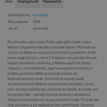
Info
Dostupnosť
Parametre
Vydavateľstvo:
Stonožka
Rok vydania:
2025
Jazyk:
slovenský
Pre čitateľov od 6 rokov. Preži najkrajšie chvíle roka s
Miškou a Popíkom! Nevieš sa dočkať Vianoc? Rovnako je
na tom aj Miška so svojimi štvornohými priateľmi. Preži
tento magický čas s nimi! S Popíkom vymysli darček pre
svojho domáceho miláčika, s Miškou napíš list Santa
Clausovi, vyrieš hádanku, nauč sa vianočné pesničky a
uhádni, pre koho Miška pripravila miesto pri
štedrovečernom stole. Tohtoročné sviatky budú
nezabudnuteľné! Miška je sympatické dievčatko, ktoré
má v korune košatej lipy veterinárnu kliniku. A navyše má
nezvyčajný dar – dokáže sa rozprávať so zvieratkami.
Vďaka tomu presne vie, čo jej pacientov trápi. Pri práci jej
vždy pomáha aj jej najlepší priateľ psík Popík. Čarovná