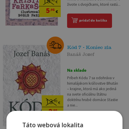
15
,90
€
živote s dvojičkami, ktoré rastú...
5
,95
€
pridať do košíka
Kód 7 - Koniec zla
Banáš Jozef
Na sklade
Príbeh Kódu 7 sa odohráva v
himalájskom kráľovstve Bhután
– krajine, ktorá má ako jediná
na svete oficiálnu štátnu
doktrínu hrubé domáce šťastie
13
,90
€
a nie...
3
,95
€
pridať do košíka
Táto webová lokalita