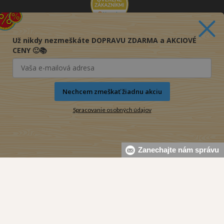
Už nikdy nezmeškáte DOPRAVU ZDARMA a AKCIOVÉ
CENY 🙂📚
Nechcem zmeškať žiadnu akciu
Spracovanie osobných údajov
Zanechajte nám správu
© 2016-2026 KNIHY PRE KAŽDÉHO s.r.o.