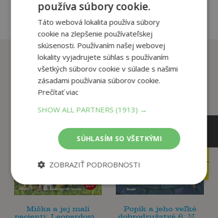
používa súbory cookie.
Táto webová lokalita používa súbory
cookie na zlepšenie používateľskej
skúsenosti. Používaním našej webovej
Zákazníci, ktorí si kúpili
lokality vyjadrujete súhlas s používaním
tento titul si tiež kúpili
všetkých súborov cookie v súlade s našimi
zásadami používania súborov cookie.
Prečítať viac
SHOW ALL PARTNERS
(1913) →
SÚHLASÍM SO VŠETKÝMI
9
12
,90
,90
€
€
ZOBRAZIŤ PODROBNOSTI
9
12
,41
,26
€
€
Miška a jej malí
Popík a jeho veľké
pacienti: Leopardovi...
dobrodružstvá 6: N...