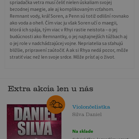
spriadačka vetra musí čeliť nielen úskaliam svojej
bezodnej maegie, ale aj komplikovaným vzťahom.
Remnant vody, kráľ Soren, a Penn sú totiž odlišní rovnako
ako voda a oheň. Čím viac ju však Soren učí o maegii,
ktorá ich spája, tým viac v Rhyi rastie neistota – o jej
budúcnosti ako Remnantky, o jej najtajnejších túžbach aj
o jej role v nadchádzajúcej vojne. Nepriatelia sa sťahujú
bližšie, pripravení zaútočiť. A ak si Rhya nedá pozor, môže
stratiť viac než len svoje srdce. Môže prísť aj o život.
Extra akcia len u nás
Violončelistka
Silva Daniel
Na sklade