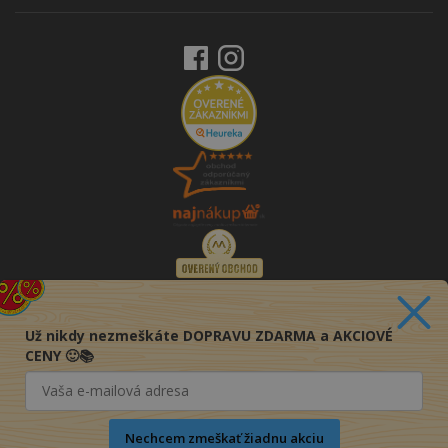
Už nikdy nezmeškáte DOPRAVU ZDARMA a AKCIOVÉ
CENY 🙂📚
Nechcem zmeškať žiadnu akciu