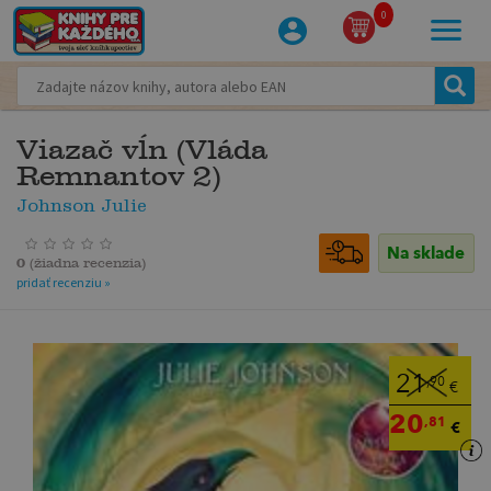
0
Viazač vĺn (Vláda
Remnantov 2)
Johnson Julie
Na sklade
0
(
žiadna recenzia
)
pridať recenziu »
21
,90
€
20
,81
€