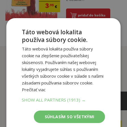
3
,95
€
pridať do košíka
Táto webová lokalita
používa súbory cookie.
Táto webová lokalita používa súbory
Zákazníci, ktorí si kúpili
cookie na zlepšenie používateľskej
tento titul si tiež kúpili
skúsenosti. Používaním našej webovej
lokality vyjadrujete súhlas s používaním
všetkých súborov cookie v súlade s našimi
zásadami používania súborov cookie.
Prečítať viac
SHOW ALL PARTNERS
(1913) →
SÚHLASÍM SO VŠETKÝMI
,95
,90