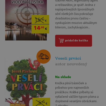
Gabriel Allon, legendárny agent
a reštaurátor, je späť! Jedna z
najúspešnejších špionážnych
sérií všetkých čias pokračuje
dvadsiatou prvou časťou –
15
,90
€
vynikajúcim mrazivo aktuálnym
14
trilerom, zachytávajúcim...
,95
€
pridať do košíka
Veselí prváci
autor neuvedený
Na sklade
Knižka plná básničiek a
príbehov pre najmenších
prváčikov. Krátke príbehy sú
vytlačené väčším typom písma a
doplnené veselými obrázkami.
5
,99
€
Z obsahu:...