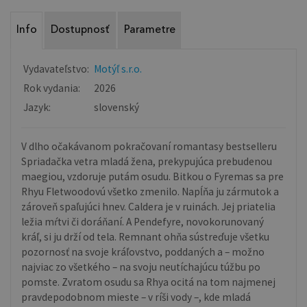
Info
Dostupnosť
Parametre
Vydavateľstvo:
Motýľ s.r.o.
Rok vydania:
2026
Jazyk:
slovenský
V dlho očakávanom pokračovaní romantasy bestselleru
Spriadačka vetra mladá žena, prekypujúca prebudenou
maegiou, vzdoruje putám osudu. Bitkou o Fyremas sa pre
Rhyu Fletwoodovú všetko zmenilo. Napĺňa ju zármutok a
zároveň spaľujúci hnev. Caldera je v ruinách. Jej priatelia
ležia mŕtvi či doráňaní. A Pendefyre, novokorunovaný
kráľ, si ju drží od tela. Remnant ohňa sústreďuje všetku
pozornosť na svoje kráľovstvo, poddaných a – možno
najviac zo všetkého – na svoju neutíchajúcu túžbu po
pomste. Zvratom osudu sa Rhya ocitá na tom najmenej
pravdepodobnom mieste – v ríši vody –, kde mladá