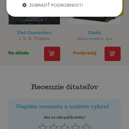
19
29
€
€
ZOBRAZIŤ PODROBNOSTI
15
23
,76
,62
€
€
Pád Gondolinu
Diabli
J. R. R. Tolkien
Abercrombie Joe
Na sklade
Predpredaj
Recenzie čitateľov
Napíšte recenziu a môžete vyhrať
Ako sa vám páčila kniha?