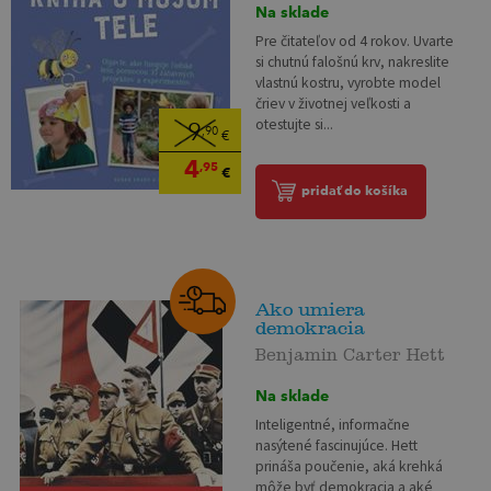
Na sklade
Pre čitateľov od 4 rokov. Uvarte
si chutnú falošnú krv, nakreslite
vlastnú kostru, vyrobte model
čriev v životnej veľkosti a
otestujte si...
9
,90
€
4
,95
€
pridať do košíka
Ako umiera
demokracia
Benjamin Carter Hett
Na sklade
Inteligentné, informačne
nasýtené fascinujúce. Hett
prináša poučenie, aká krehká
môže byť demokracia a aké