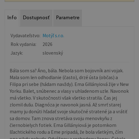
Info
Dostupnosť
Parametre
Vydavateľstvo:
Motýľ s.r.o.
Rok vydania:
2026
Jazyk:
slovenský
Bála som sa? Áno, bála. Nebola som bojovník ani vojak.
Mala som len odhodlanie (často), drzé ústa (občas) a
Filipa pri sebe (hádam navždy). Ema Gillányiová žije v New
Yorku. Balet, snúbenec a vlasy v uhladenom uzle. Navonok
má všetko. V skutočnosti však všetko stratila. Čas jej
zlomil dušu. Diagnóza je navonok jasná. Až smrť starej
mamy ju donúti hľadať svoje skutočné stratené ja a vrátiť
sa domov. Tam znova stretáva svoju menovkyňu z
čiernobielych fotiek. Ema Gillányiová je potomkom
šľachtického rodu a Eme pripadá, že bola všetkým, čím
ona nikdy nebude. Odvážnou a rozhodnou ženou. Čakala