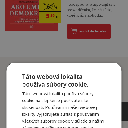
nebezpečné je uspokojiť sa s
16
,90
€
presvedčením, že inštitúcie,
5
ktoré strážia slobodu,...
,95
€
pridať do košíka
Zákazníci, ktorí si kúpili
tento titul si tiež kúpili
Táto webová lokalita
používa súbory cookie.
Táto webová lokalita používa súbory
cookie na zlepšenie používateľskej
skúsenosti. Používaním našej webovej
lokality vyjadrujete súhlas s používaním
všetkých súborov cookie v súlade s našimi
zásadami používania súborov cookie.