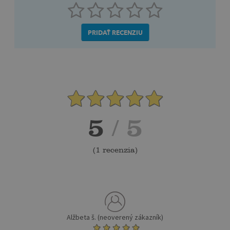
PRIDAŤ RECENZIU
5
/ 5
(
1 recenzia
)
Alžbeta š. (neoverený zákazník)