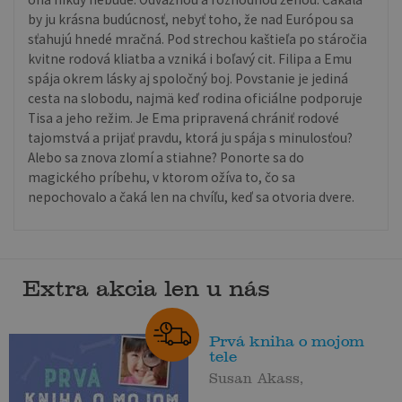
by ju krásna budúcnosť, nebyť toho, že nad Európou sa
sťahujú hnedé mračná. Pod strechou kaštieľa po stáročia
kvitne rodová kliatba a vzniká i boľavý cit. Filipa a Emu
spája okrem lásky aj spoločný boj. Povstanie je jediná
cesta na slobodu, najmä keď rodina oficiálne podporuje
Tisa a jeho režim. Je Ema pripravená chrániť rodové
tajomstvá a prijať pravdu, ktorá ju spája s minulosťou?
Alebo sa znova zlomí a stiahne? Ponorte sa do
magického príbehu, v ktorom ožíva to, čo sa
nepochovalo a čaká len na chvíľu, keď sa otvoria dvere.
Extra akcia len u nás
Prvá kniha o mojom
tele
Susan Akass,