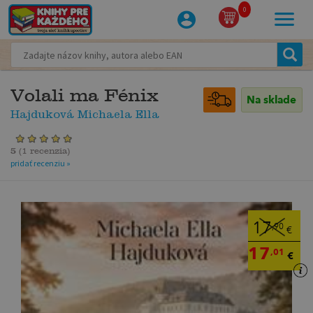
0
Volali ma Fénix
Na sklade
Hajduková Michaela Ella
5
(
1 recenzia
)
pridať recenziu »
17
,90
€
17
,01
€