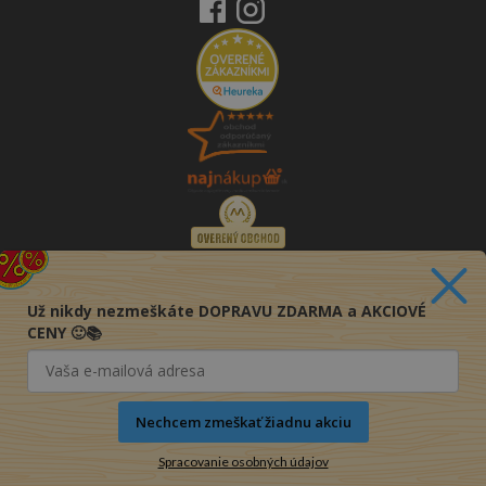
Už nikdy nezmeškáte DOPRAVU ZDARMA a AKCIOVÉ
CENY 🙂📚
Nechcem zmeškať žiadnu akciu
Spracovanie osobných údajov