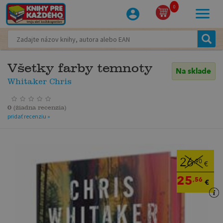
0
Všetky farby temnoty
Na sklade
Whitaker Chris
0
(
žiadna recenzia
)
pridať recenziu »
26
,90
€
25
,56
€