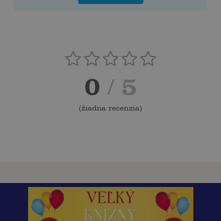
0
/ 5
(
žiadna recenzia
)