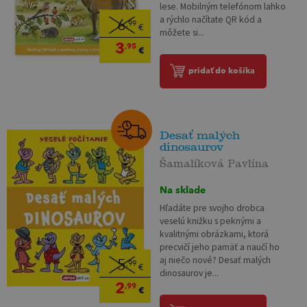
lese. Mobilným telefónom lahko
a rýchlo načítate QR kód a
6
,99
€
môžete si...
3
,95
€
pridať do košíka
Desať malých
dinosaurov
Šamalíková Pavlína
Na sklade
Hľadáte pre svojho drobca
veselú knižku s peknými a
kvalitnými obrázkami, ktorá
precvičí jeho pamäť a naučí ho
aj niečo nové? Desať malých
5
,99
€
dinosaurov je...
2
,99
€