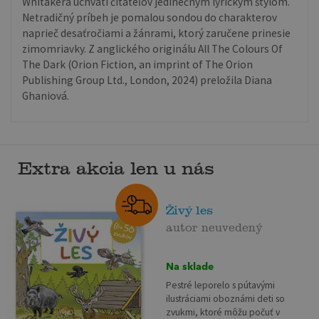
Whitakera uchváti čitateľov jedinečným lyrickým štýlom.
Netradičný príbeh je pomalou sondou do charakterov
naprieč desaťročiami a žánrami, ktorý zaručene prinesie
zimomriavky. Z anglického originálu All The Colours Of
The Dark (Orion Fiction, an imprint of The Orion
Publishing Group Ltd., London, 2024) preložila Diana
Ghaniová.
Extra akcia len u nás
Živý les
autor neuvedený
Na sklade
Pestré leporelo s pútavými
ilustráciami oboznámi deti so
zvukmi, ktoré môžu počuť v