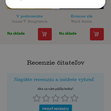
V podmienke
Krásne zlá
Jonas T. Bengtsson
Ward Annie
Na sklade
Na sklade
Recenzie čitateľov
Napíšte recenziu a môžete vyhrať
Ako sa vám páčila kniha?
PRIDAŤ RECENZIU