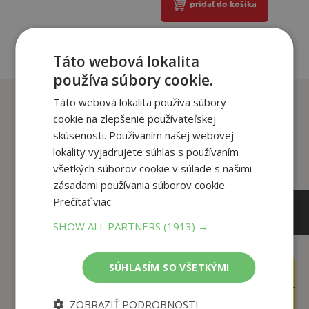
pridať do košíka
Táto webová lokalita
používa súbory cookie.
Zákazníci, ktorí si kúpili
Táto webová lokalita používa súbory
tento titul si tiež kúpili
cookie na zlepšenie používateľskej
skúsenosti. Používaním našej webovej
lokality vyjadrujete súhlas s používaním
všetkých súborov cookie v súlade s našimi
zásadami používania súborov cookie.
Prečítať viac
SHOW ALL PARTNERS
(1913) →
SÚHLASÍM SO VŠETKÝMI
14
15
,99
,90
€
€
4
3
,95
,95
€
€
ZOBRAZIŤ PODROBNOSTI