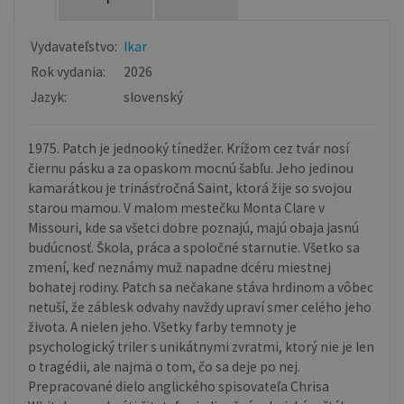
Vydavateľstvo:
Ikar
Rok vydania:
2026
Jazyk:
slovenský
1975. Patch je jednooký tínedžer. Krížom cez tvár nosí
čiernu pásku a za opaskom mocnú šabľu. Jeho jedinou
kamarátkou je trinásťročná Saint, ktorá žije so svojou
starou mamou. V malom mestečku Monta Clare v
Missouri, kde sa všetci dobre poznajú, majú obaja jasnú
budúcnosť. Škola, práca a spoločné starnutie. Všetko sa
zmení, keď neznámy muž napadne dcéru miestnej
bohatej rodiny. Patch sa nečakane stáva hrdinom a vôbec
netuší, že záblesk odvahy navždy upraví smer celého jeho
života. A nielen jeho. Všetky farby temnoty je
psychologický triler s unikátnymi zvratmi, ktorý nie je len
o tragédii, ale najmä o tom, čo sa deje po nej.
Prepracované dielo anglického spisovateľa Chrisa