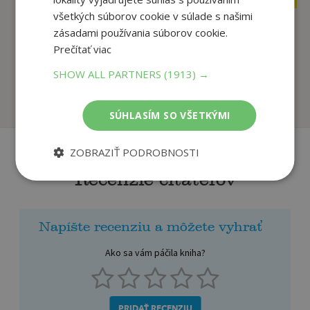
všetkých súborov cookie v súlade s našimi
zásadami používania súborov cookie.
Ulice a námestia
Potrebujem tvoju
Prečítať viac
Bratislavy (2. vydanie)
lásku
SHOW ALL PARTNERS
(1913) →
Tivadar Ortvay
Katie Byron,
Na sklade
Na sklade
SÚHLASÍM SO VŠETKÝMI
ZOBRAZIŤ PODROBNOSTI
Recenzie čitateľov
Napíšte recenziu a môžete vyhrať
Ako sa vám páčila kniha?
PRIDAŤ RECENZIU