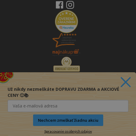
Už nikdy nezmeškáte DOPRAVU ZDARMA a AKCIOVÉ
CENY 🙂📚
Nechcem zmeškať žiadnu akciu
Spracovanie osobných údajov