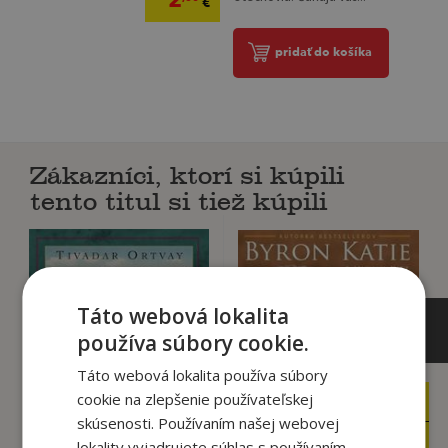
€
pridať do košíka
Zákazníci, ktorí si kúpili
tento titul si tiež kúpili
Táto webová lokalita
používa súbory cookie.
Táto webová lokalita používa súbory
cookie na zlepšenie používateľskej
9
12
,99
,90
€
€
skúsenosti. Používaním našej webovej
3
5
,95
,99
€
€
lokality vyjadrujete súhlas s používaním