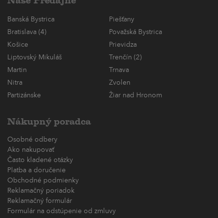
Naše Predajne
Banská Bystrica
Piešťany
Bratislava (4)
Považská Bystrica
Košice
Prievidza
Liptovský Mikuláš
Trenčín (2)
Martin
Trnava
Nitra
Zvolen
Partizánske
Žiar nad Hronom
Nákupný poradca
Osobné odbery
Ako nakupovať
Často kladené otázky
Platba a doručenie
Obchodné podmienky
Reklamačný poriadok
Reklamačný formulár
Formulár na odstúpenie od zmluvy