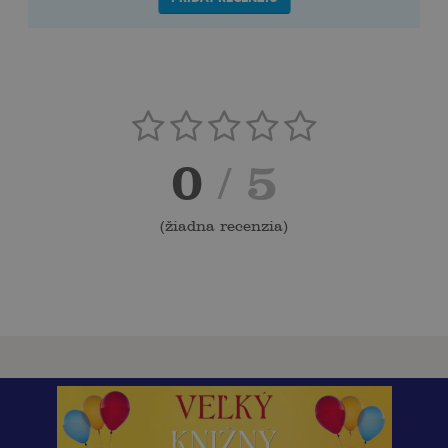
0
/ 5
(
žiadna recenzia
)