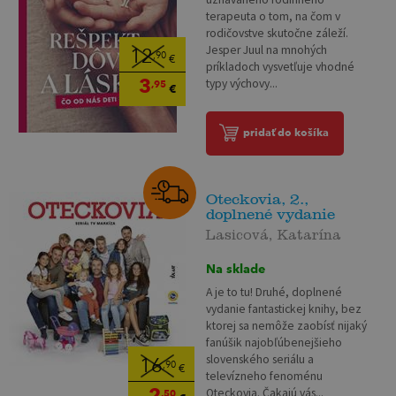
terapeuta o tom, na čom v
rodičovstve skutočne záleží.
Jesper Juul na mnohých
12
,90
€
príkladoch vysvetľuje vhodné
3
typy výchovy...
,95
€
pridať do košíka
Oteckovia, 2.,
doplnené vydanie
Lasicová, Katarína
Na sklade
A je to tu! Druhé, doplnené
vydanie fantastickej knihy, bez
ktorej sa nemôže zaobísť nijaký
fanúšik najobľúbenejšieho
slovenského seriálu a
16
,90
€
televízneho fenoménu
2
Oteckovia. Čakajú vás...
,50