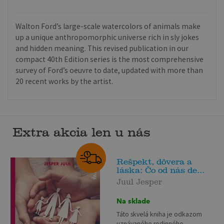
Walton Ford’s large-scale watercolors of animals make
up a unique anthropomorphic universe rich in sly jokes
and hidden meaning. This revised publication in our
compact 40th Edition series is the most comprehensive
survey of Ford’s oeuvre to date, updated with more than
20 recent works by the artist.
Extra akcia len u nás
Rešpekt, dôvera a
láska: Čo od nás de...
Juul Jesper
Na sklade
Táto skvelá kniha je odkazom
uznávaného rodinného