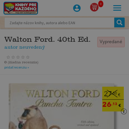
0
Walton Ford. 40th Ed.
Vypredané
autor neuvedený
0
(
žiadna recenzia
)
pridať recenziu »
27
,50
€
26
,13
€