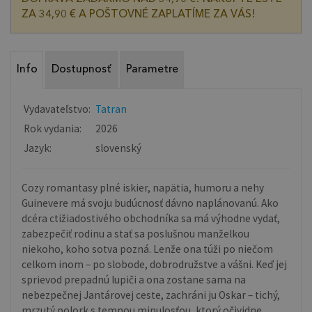
ZA 34,90 € A POŠTOVNÉ ZAPLATÍME ZA VÁS!
Info
Dostupnosť
Parametre
Vydavateľstvo:
Tatran
Rok vydania:
2026
Jazyk:
slovenský
Cozy romantasy plné iskier, napätia, humoru a nehy
Guinevere má svoju budúcnosť dávno naplánovanú. Ako
dcéra ctižiadostivého obchodníka sa má výhodne vydať,
zabezpečiť rodinu a stať sa poslušnou manželkou
niekoho, koho sotva pozná. Lenže ona túži po niečom
celkom inom – po slobode, dobrodružstve a vášni. Keď jej
sprievod prepadnú lupiči a ona zostane sama na
nebezpečnej Jantárovej ceste, zachráni ju Oskar – tichý,
mrzutý polork s temnou minulosťou, ktorý očividne