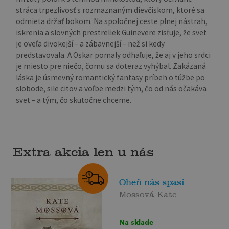
stráca trpezlivosť s rozmaznaným dievčiskom, ktoré sa
odmieta držať bokom. Na spoločnej ceste plnej nástrah,
iskrenia a slovných prestreliek Guinevere zisťuje, že svet
je oveľa divokejší – a zábavnejší – než si kedy
predstavovala. A Oskar pomaly odhaľuje, že aj v jeho srdci
je miesto pre niečo, čomu sa doteraz vyhýbal. Zakázaná
láska je úsmevný romantický fantasy príbeh o túžbe po
slobode, sile citov a voľbe medzi tým, čo od nás očakáva
svet – a tým, čo skutočne chceme.
Extra akcia len u nás
Oheň nás spasí
Mossová Kate
Na sklade