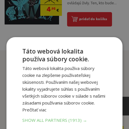
9
€
ovládajú živly. Ten, kto bude...
4
,95
€
pridať do košíka
Táto webová lokalita
používa súbory cookie.
Zákazníci, ktorí si kúpili
tento titul si tiež kúpili
Táto webová lokalita používa súbory
cookie na zlepšenie používateľskej
skúsenosti. Používaním našej webovej
lokality vyjadrujete súhlas s používaním
všetkých súborov cookie v súlade s našimi
zásadami používania súborov cookie.
Prečítať viac
SHOW ALL PARTNERS
(1913) →
22
,90