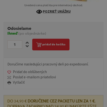
Uvedená cena platí iba pre internetový obchod.
POZRIEŤ UKÁŽKU
Odosielame
Ihneď
(po objednávke)
pridať do košíka
Doručíme nasledujúci pracovný deň po expedovaní.
Pridať do obľúbených
Poslať e-mailom priateľovi
Vytlačiť
DO 34,90 €
DORUČENIE CEZ PACKETU LEN ZA 1 €.
DOPRAVA ZADARMO NAD 34,90 €! NAKÚPTE EŠTE