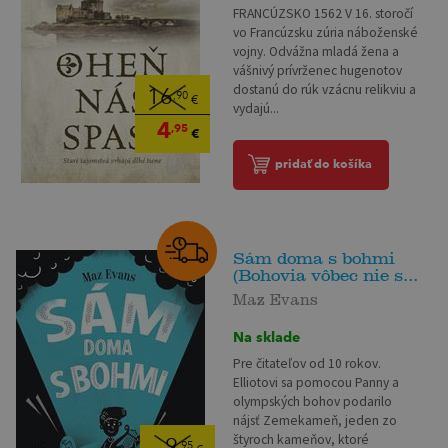
FRANCÚZSKO 1562 V 16. storočí
vo Francúzsku zúria náboženské
vojny. Odvážna mladá žena a
vášnivý prívrženec hugenotov
dostanú do rúk vzácnu relikviu a
16
,90
€
vydajú...
4
,95
€
pridať do košíka
Sám doma s bohmi
(Bohovia vôbec nie s...
Maz Evans
Na sklade
Pre čitateľov od 10 rokov.
Elliotovi sa pomocou Panny a
olympských bohov podarilo
nájsť Zemekameň, jeden zo
štyroch kameňov, ktoré
,95