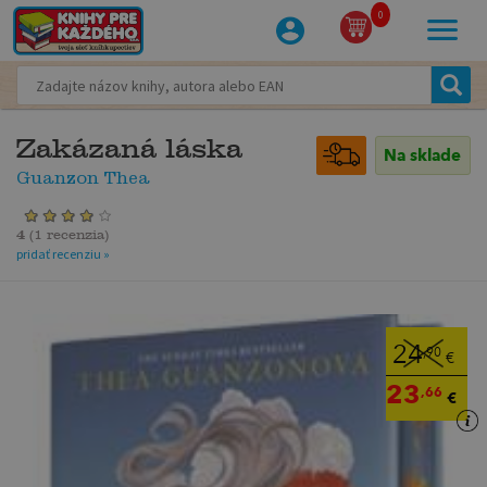
0
Zakázaná láska
Na sklade
Guanzon Thea
4
(
1 recenzia
)
pridať recenziu »
24
,90
€
23
,66
€