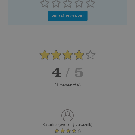
PRIDAŤ RECENZIU
4
/ 5
(
1 recenzia
)
Katarína (overený zákazník)