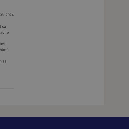
 08. 2024
ď sa
riadne
ími
edieť
m sa