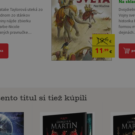
Na skla
talie Taylorová uteká zo
Dvojdiel
jednom zo stánkov
Vojny sv
einy nájde zbierku
historika
Barbe-Nicole
formou m
aných pravnučke....
dejinách..
19
,99
€
11
,99
ka
p
€
ento titul si tiež kúpili