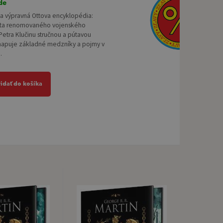
de
na výpravná Ottova encyklopédia:
eta renomovaného vojenského
 Petra Klučinu stručnou a pútavou
apuje základné medzníky a pojmy v
.
ridať do košíka