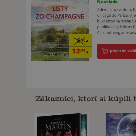
Na sklade
Zdrvená rozvodom, Na
Chicaga do Paríža. V 
bukinistov na brehu S
publikovaných listov 
Clicquotovej, adresov
18
,90
€
12
,95
pridať do koší
€
Zákazníci, ktorí si kúpili t