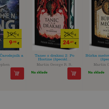
19
25
,90
,90
€
€
9
24
,95
,61
€
€
Čarodejník a
Tanec s drakmi 2: Po
Búrka mečov
o
Hostine (špeciál...
(špec
ephen
Martin George R. R.
Martin G
Na sklade
Na sklade