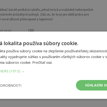
aklínač Geralt potkává rybáře, jehož mrtvá a vražedně nebezpečná
stvím prázdných pokojů. Zdá se, že to je jen další práce pro
é nové děsivé překvapení a tajemství.
et strán:
120
ba:
Paperback
mer:
168x258 mm
 lokalita používa súbory cookie.
tnosť:
390 g
ita používa súbory cookie na zlepšenie používateľskej skúsenosti
ality vyjadrujete súhlas s používaním všetkých súborov cookie v s
nia súborov cookie.
Prečítať viac
TNERS
(1913) →
ODROBNOSTI
SÚHLASÍM S