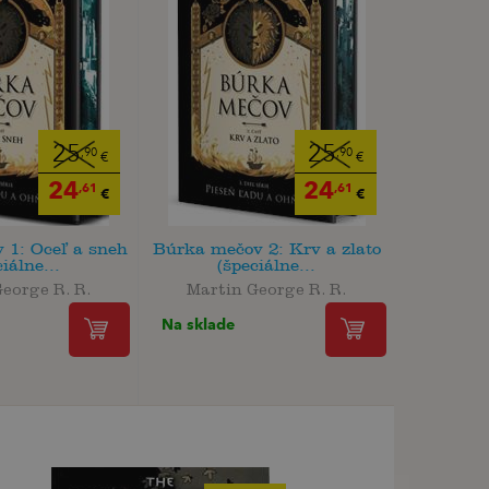
25
25
,90
,90
€
€
24
24
,61
,61
€
€
 1: Oceľ a sneh
Búrka mečov 2: Krv a zlato
iálne...
(špeciálne...
eorge R. R.
Martin George R. R.
Na sklade