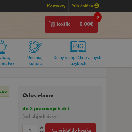
Kontakty
Prihlásiť sa
0
košík
0,00
€
ácia, 
Umenie, 
Knihy v angličtine a iných 
enstvo
kultúra
jazykoch
lade
Odosielame
do 3 pracovných dní
(od objednávky)
pridať do košíka