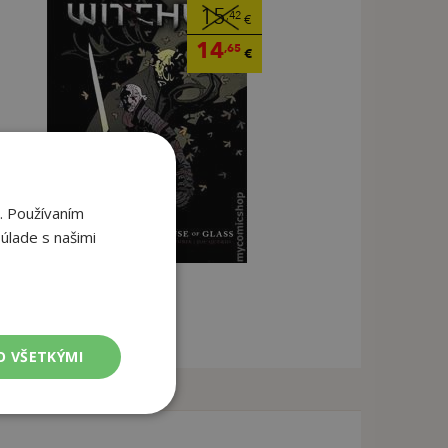
15
,42
€
14
,65
€
. Používaním
úlade s našimi
O VŠETKÝMI