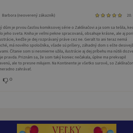
Barbora (neoverený zákazník)
20.
ý dům je prvou časťou komiksovej série o Zaklínačovi a ja som sa tešila, ke
do jeho sveta. Kniha je veľmi pekne spracovaná, obsahuje krásne, ale aj po
lustrácie, keďže je dej rozprávaný práve cez ne. Geralt to ani teraz nemá
ché, má nového spoločníka, všade sú príšery, záhadný dom s ešte desivejš
ami. Čítanie som si nesmierne užila, ilustrácie aj dej príbehu ma nútili dozv
 je pravda. Priznám sa, že som taký koniec nečakala, úplne ma prekvapil
avenú, ale to presne milujem. Na Kontinente je všetko surové, so Zaklínačo
neradno zahrávať.
0