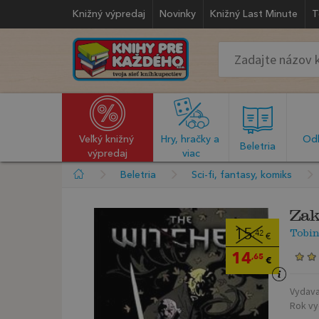
Knižný výpredaj
Novinky
Knižný Last Minute
T
Veľký knižný 
Hry, hračky a 
Odb
  Beletria  
výpredaj
viac
Beletria
Sci-fi, fantasy, komiks
Zak
Tobin
15
,42
€
14
,65
€
Vydava
Rok vy