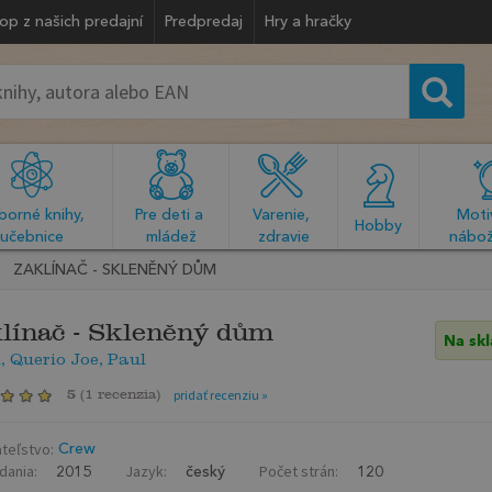
op z našich predajní
Predpredaj
Hry a hračky
orné knihy, 
Pre deti a 
Varenie, 
Motiv
  Hobby  
učebnice
mládež
zdravie
nábož
ZAKLÍNAČ - SKLENĚNÝ DŮM
línač - Skleněný dům
Na sk
, Querio Joe, Paul
5
(
1 recenzia
)
pridať recenziu »
teľstvo:
Crew
dania:
Jazyk:
Počet strán:
2015
český
120