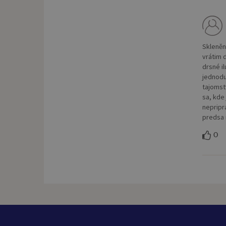
Skleněn
vrátim 
drsné i
jednodu
tajomstv
sa, kde
nepripr
predsa 
0