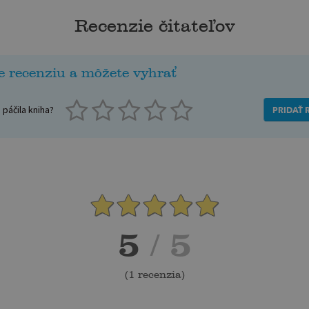
Recenzie čitateľov
e recenziu a môžete vyhrať
páčila kniha?
PRIDAŤ 
5
/ 5
(
1 recenzia
)