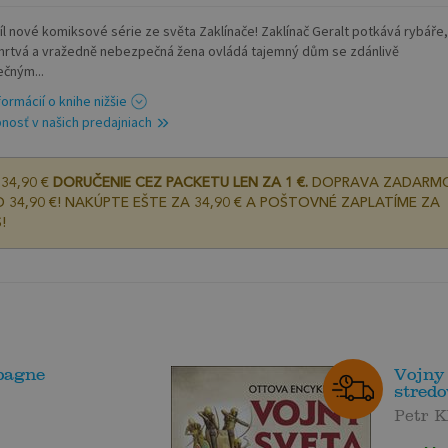
díl nové komiksové série ze světa Zaklínače! Zaklínač Geralt potkává rybáře,
mrtvá a vražedně nebezpečná žena ovládá tajemný dům se zdánlivě
čným...
formácií o knihe nižšie
nosť v našich predajniach
34,90 €
DORUČENIE CEZ PACKETU LEN ZA 1 €.
DOPRAVA ZADARM
 34,90 €! NAKÚPTE EŠTE ZA 34,90 € A POŠTOVNÉ ZAPLATÍME ZA
!
pagne
Vojny 
stred
Petr K