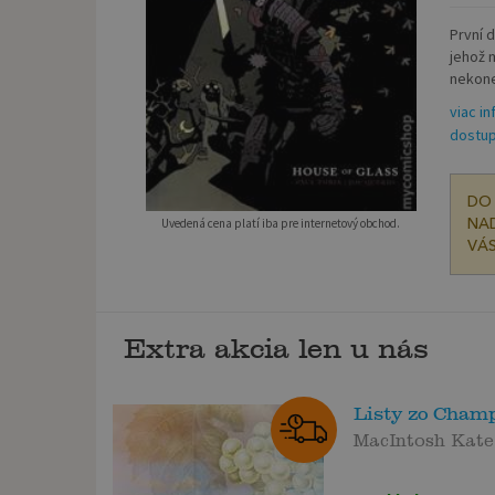
První 
jehož 
nekone
viac in
dostup
DO 
Uvedená cena platí iba pre internetový obchod.
NAD
VÁS
Extra akcia len u nás
Listy zo Cham
MacIntosh Kate