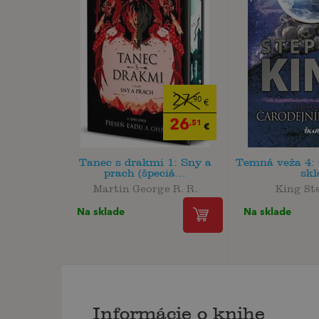
27
,90
€
26
,51
€
Tanec s drakmi 1: Sny a
Temná veža 4: 
prach (špeciá...
skl
Martin George R. R.
King St
Na sklade
Na sklade
Informácie o knihe