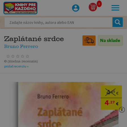
0
Zaplátané srdce
Na sklade
Bruno Ferrero
0
(
žiadna recenzia
)
pridať recenziu »
4
,49
€
4
,27
€