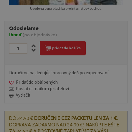
Uvedená cena platí iba pre internetový obchod.
Odosielame
Ihneď
(po objednávke)
pridať do košíka
Doručíme nasledujúci pracovný deň po expedovaní.
Pridať do obľúbených
Poslať e-mailom priateľovi
Vytlačiť
DO 34,90 €
DORUČENIE CEZ PACKETU LEN ZA 1 €.
DOPRAVA ZADARMO NAD 34,90 €! NAKÚPTE EŠTE
ZA 34,90 € A POŠTOVNÉ ZAPLATÍME ZA VÁS!