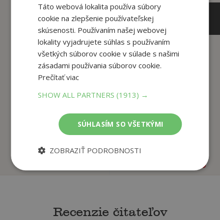
Táto webová lokalita používa súbory
cookie na zlepšenie používateľskej
skúsenosti. Používaním našej webovej
lokality vyjadrujete súhlas s používaním
všetkých súborov cookie v súlade s našimi
4
5
,90
,50
zásadami používania súborov cookie.
€
€
Prečítať viac
4
5
,66
,23
€
€
SHOW ALL PARTNERS
(1913) →
Otče náš
Tajomstvo bambusu
SÚHLASÍM SO VŠETKÝMI
Bruno Ferrero
Bruno Ferrero
ZOBRAZIŤ PODROBNOSTI
Na sklade
Na sklade
Recenzie čitateľov