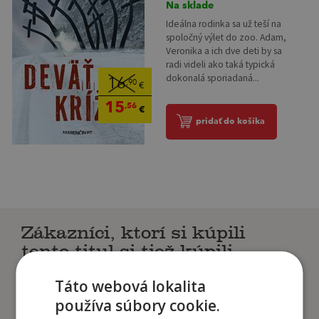
Na sklade
Ideálna rodinka sa už teší na
spoločný výlet do zoo. Adam,
Veronika a ich dve deti by sa
radi videli ako taká typická
dokonalá sporiadaná...
16
,90
€
15
,56
€
pridať do košíka
Zákazníci, ktorí si kúpili
tento titul si tiež kúpili
Táto webová lokalita
používa súbory cookie.