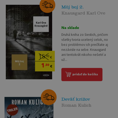
Môj boj 2.
Knausgard Karl Ove
Na sklade
Druhá kniha zo šiestich, pričom
všetky tvoria ucelený celok, no
bez problémov ich prečítate aj
nezávisle na sebe. Knausgard
ani tentokrát nikoho nešetrí a
15
,90
€
už...
1
,50
€
pridať do košíka
Deväť krížov
Roman Kulich