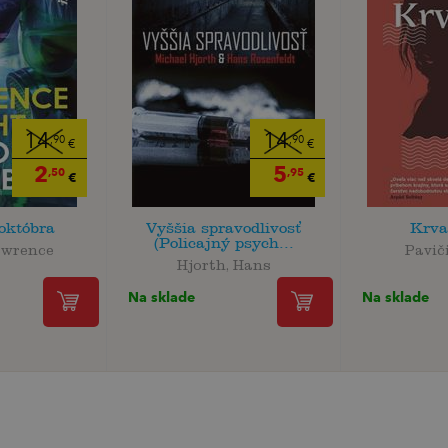
14
14
,90
,90
€
€
2
5
,50
,95
€
€
októbra
Vyššia spravodlivosť
Krva
(Policajný psych...
awrence
Pavič
Hjorth, Hans
Na sklade
Na sklade