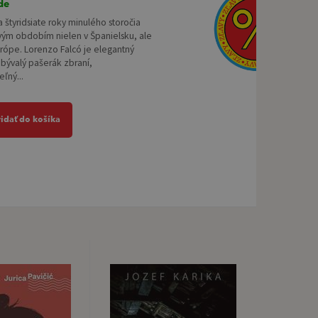
de
 a štyridsiate roky minulého storočia
ivým obdobím nielen v Španielsku, ale
urópe. Lorenzo Falcó je elegantný
 bývalý pašerák zbraní,
ľný...
ridať do košíka