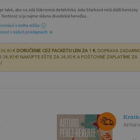
 je také, ako sa zdá Súkromná detektívka Julia Starková rieši ďalší kuriózny
 Tentoraz si ju najme slávna divadelná herečka...
formácií o knihe nižšie
nosť v našich predajniach
34,90 €
DORUČENIE CEZ PACKETU LEN ZA 1 €.
DOPRAVA ZADARM
 34,90 €! NAKÚPTE EŠTE ZA 34,90 € A POŠTOVNÉ ZAPLATÍME ZA
!
Krátke
l
Arturo