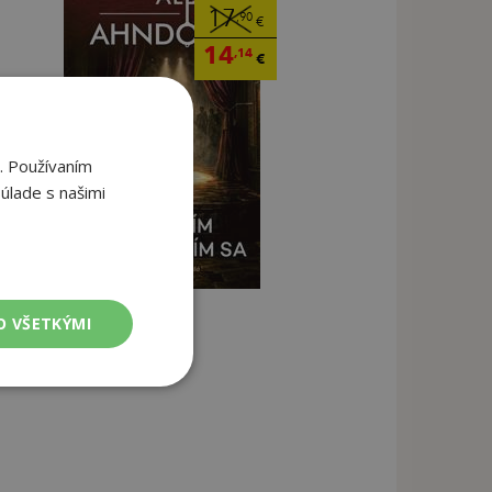
17
,90
€
14
,14
€
. Používaním
úlade s našimi
O VŠETKÝMI