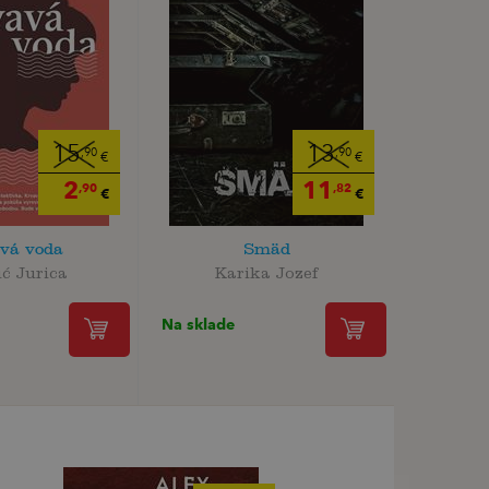
15
13
,90
,90
€
€
2
11
,90
,82
€
€
vá voda
Smäd
ić Jurica
Karika Jozef
Na sklade