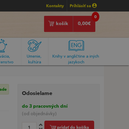
Kontakty
Prihlásiť sa
0
košík
0,00
€
ácia, 
Umenie, 
Knihy v angličtine a iných 
enstvo
kultúra
jazykoch
lade
Odosielame
do 3 pracovných dní
(od objednávky)
pridať do košíka