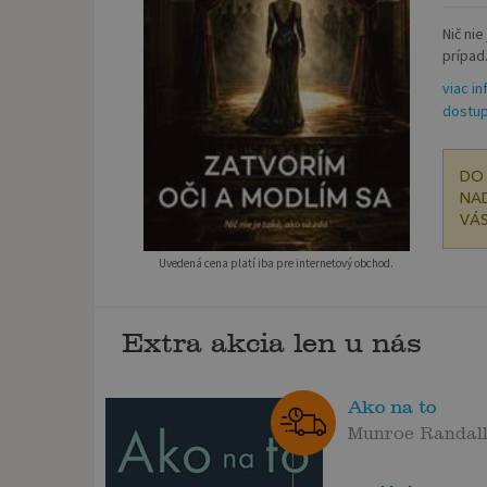
Nič nie
prípad.
viac in
dostup
DO 
NAD
VÁS
Uvedená cena platí iba pre internetový obchod.
Extra akcia len u nás
Ako na to
Munroe Randal