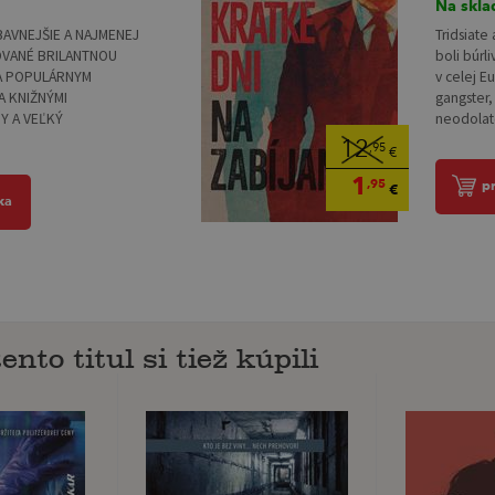
Na skla
AVNEJŠIE A NAJMENEJ
Tridsiate
OVANÉ BRILANTNOU
boli búrl
A POPULÁRNYM
v celej E
 KNIŽNÝMI
gangster,
Y A VEĽKÝ
neodolate
12
,95
€
1
,95
p
€
ka
ento titul si tiež kúpili