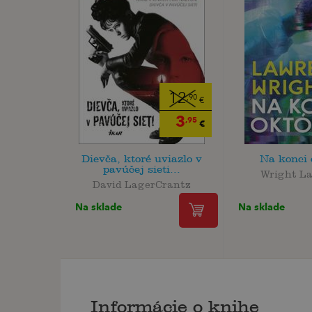
12
,90
€
3
,95
€
Dievča, ktoré uviazlo v
Na konci 
pavúčej sieti...
Wright L
David LagerCrantz
Na sklade
Na sklade
Informácie o knihe