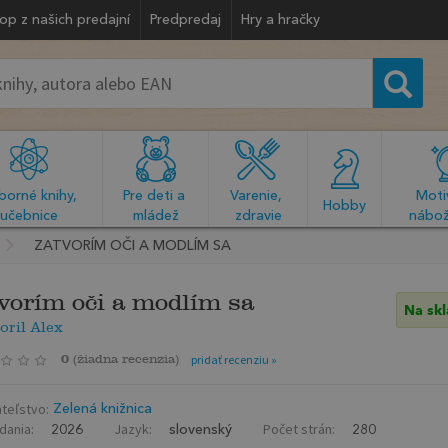
op z našich predajní
Predpredaj
Hry a hračky
orné knihy, 
Pre deti a 
Varenie, 
Motiv
  Hobby  
učebnice
mládež
zdravie
nábož
ZATVORÍM OČI A MODLÍM SA
vorím oči a modlím sa
Na sk
ril Alex
0
(
žiadna recenzia
)
pridať recenziu »
teľstvo:
Zelená knižnica
dania:
Jazyk:
Počet strán:
2026
slovenský
280