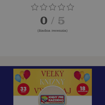
0
/ 5
(
žiadna recenzia
)