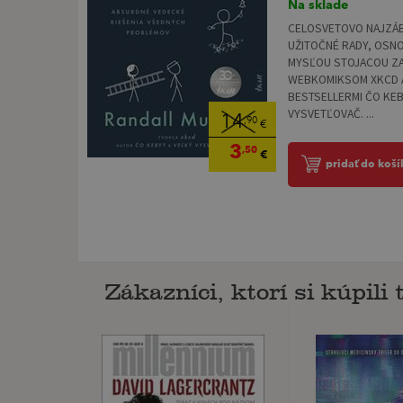
Na sklade
CELOSVETOVO NAJZÁB
UŽITOČNÉ RADY, OSN
MYSĽOU STOJACOU Z
WEBKOMIKSOM XKCD A
BESTSELLERMI ČO KEB
VYSVETĽOVAČ. ...
14
,90
€
3
,50
€
pridať do koší
Zákazníci, ktorí si kúpili t