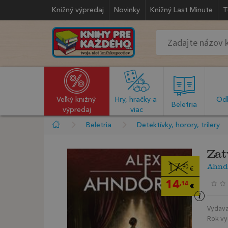
Knižný výpredaj
Novinky
Knižný Last Minute
T
Veľký knižný 
Hry, hračky a 
Odb
  Beletria  
výpredaj
viac
Beletria
Detektívky, horory, trilery
Zat
Ahndo
17
,90
€
14
,14
€
Vydava
Rok vy