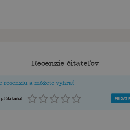
Recenzie čitateľov
e recenziu a môžete vyhrať
páčila kniha?
PRIDAŤ 