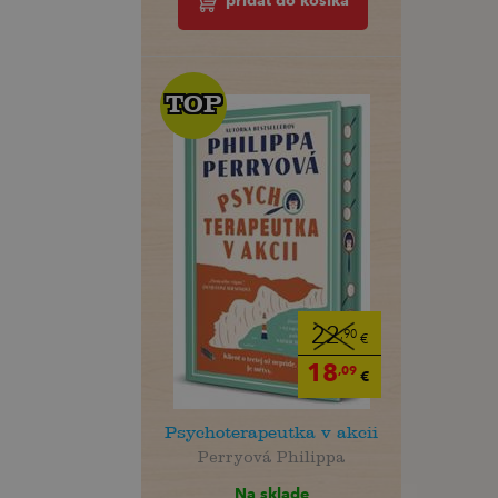
pridať do košíka
TOP
TOP
22
,90
€
18
,09
€
Psychoterapeutka v akcii
Perryová Philippa
Na sklade