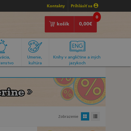
Kontakty
Prihlásiť sa
0
košík
0,00
€
ácia, 
Umenie, 
Knihy v angličtine a iných 
enstvo
kultúra
jazykoch
rine
rine
Zobrazenie