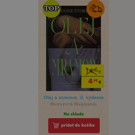
TOP
TOP
14
,90
€
4
,95
€
Olej a mramor, 2. vydanie
Storeyová Stephanie
Na sklade
pridať do košíka