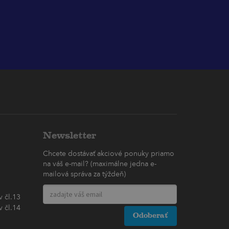
Newsletter
Chcete dostávať akciové ponuky priamo
na váš e-mail? (maximálne jedna e-
mailová správa za týždeň)
 čl.13
 čl.14
Odoberať