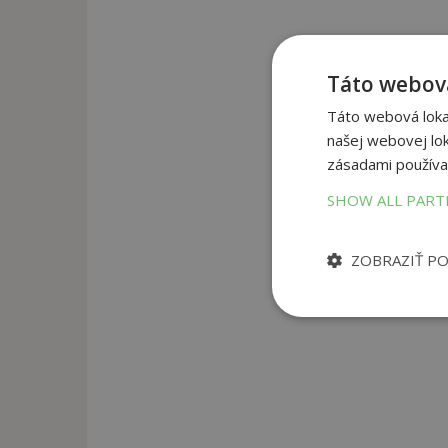
Táto webová
Táto webová lokal
našej webovej lok
zásadami používa
SHOW ALL PAR
ZOBRAZIŤ P