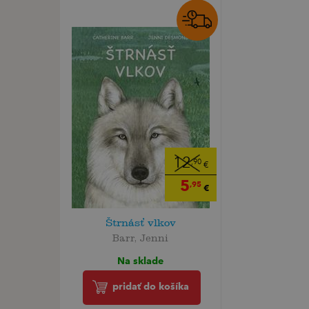
12
,90
€
5
,95
€
Štrnásť vlkov
Barr, Jenni
Na sklade
pridať do košíka