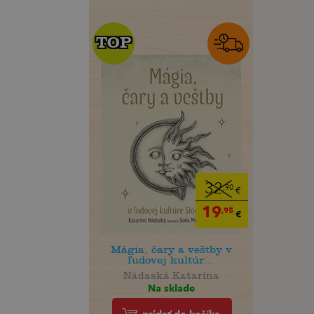
TOP
TOP
32
,90
€
19
,95
€
Mágia, čary a veštby v
ľudovej kultúr...
Nádaská Katarína
Na sklade