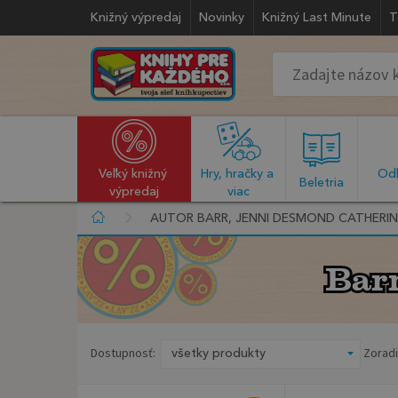
Knižný výpredaj
Novinky
Knižný Last Minute
T
Veľký knižný 
Hry, hračky a 
Odb
  Beletria  
výpredaj
viac
AUTOR BARR, JENNI DESMOND CATHERIN
Bar
Bar
Dostupnosť:
Zoradi