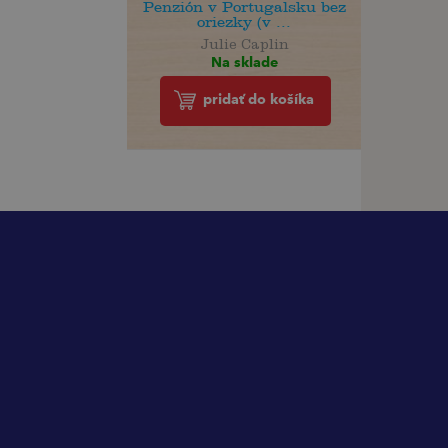
Penzión v Portugalsku bez
oriezky (v ...
Julie Caplin
Na sklade
pridať do košíka