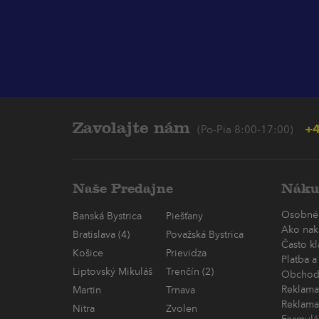
Zavolajte nám
+4
(Po-Pia 8:00-17:00)
Naše Predajne
Náku
Osobné
Banská Bystrica
Piešťany
Ako nak
Bratislava (4)
Považská Bystrica
Často k
Košice
Prievidza
Platba a
Liptovský Mikuláš
Trenčín (2)
Obchod
Reklama
Martin
Trnava
Reklama
Nitra
Zvolen