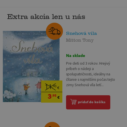
Extra akcia len u nás
Snehová víla
Mitton Tony
Na sklade
Pre deti od 3 rokov. Hrejivý
príbeh o nádeji a
spolupatričnosti, ideálny na
čítanie s najmilšími počas tejto
zimy Snehová víla letí...
11
,90
€
3
,95
€
pridať do košíka