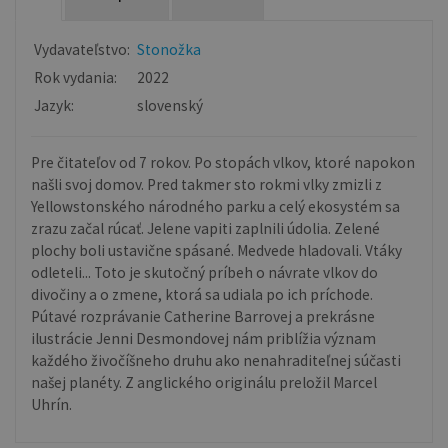
Vydavateľstvo:
Stonožka
Rok vydania:
2022
Jazyk:
slovenský
Pre čitateľov od 7 rokov. Po stopách vlkov, ktoré napokon
našli svoj domov. Pred takmer sto rokmi vlky zmizli z
Yellowstonského národného parku a celý ekosystém sa
zrazu začal rúcať. Jelene vapiti zaplnili údolia. Zelené
plochy boli ustavične spásané. Medvede hladovali. Vtáky
odleteli... Toto je skutočný príbeh o návrate vlkov do
divočiny a o zmene, ktorá sa udiala po ich príchode.
Pútavé rozprávanie Catherine Barrovej a prekrásne
ilustrácie Jenni Desmondovej nám priblížia význam
každého živočíšneho druhu ako nenahraditeľnej súčasti
našej planéty. Z anglického originálu preložil Marcel
Uhrín.