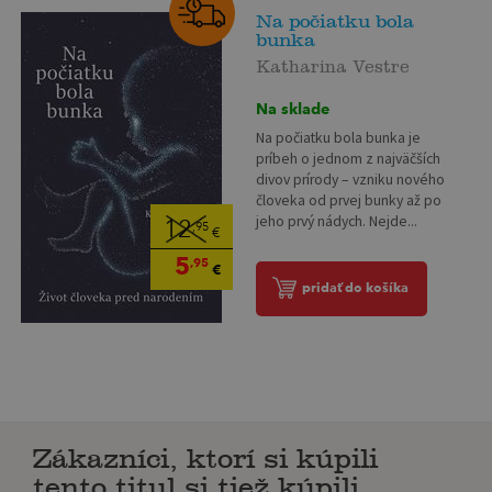
Na počiatku bola
bunka
Katharina Vestre
Na sklade
Na počiatku bola bunka je
príbeh o jednom z najväčších
divov prírody – vzniku nového
človeka od prvej bunky až po
jeho prvý nádych. Nejde...
12
,95
€
5
,95
€
pridať do košíka
Zákazníci, ktorí si kúpili
tento titul si tiež kúpili