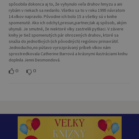
spôsobila dokonca aj to, že vyhynulo veľa druhov hmyzu a ani
rybám v riekach sa nedarilo. Všetko sa to v roku 1995 návratom
14.vlkov napravilo. Pôvodne ich bolo 15 a všetky sú v knihe
spomenuté. Ako ich odchyt,presun,partner,tak aj spôsob, akým
uhynuli. Je smutné, že niektoré vlky zastrelili pytliaci. V závere
knihy je tiež spomenutých pár ohrozených druhov, ktoré sa
snažia do jednotlivých (ich pôvodných) regiónov prinavrátiť.
Jednoducho,no pútavo vyrozprávaný príbeh vlkov nám
sprostredkovala Catherine Barrová a krásnymi ilustráciami knihu
doplnila Jenni Desmondová.
0
0