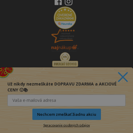
Už nikdy nezmeškáte DOPRAVU ZDARMA a AKCIOVÉ
CENY 🙂📚
Nechcem zmeškať žiadnu akciu
Spracovanie osobných údajov