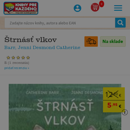
0
Štrnásť vlkov
Na sklade
Barr, Jenni Desmond Catherine
5
(
1 recenzia
)
pridať recenziu »
12
,90
€
5
,95
€