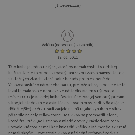
(
1 recenzia
)
Valéria (neoverený zákazník)
28. 06. 2022
Táto kniha je jednou z tých, ktoré by nemali chýbať v detskej
knižnici. Nie je to príbeh zábavný, ani rozpravkovo naivný. Je to o
skutočných vlkoch, ktoré boli z Kanady premiestnené do
Yellowstonského národného parku, pretože ich vyhubenie v tejto
lokalite malo svoje nepriaznivé následky nielen v ríši zvierat.
Práve TOTO je na celej knihe fascinujúce. Áno,aj samotný presun
vlkov,ich sledovanie a asimilácia v novom prostredí. Mňa a (čo je
dôležitejšie!) dcérku Pauli zaujalo najmä to,ako vyhubenie vlkov
pôsobilo na celý Yellowstone. Bez vlkov sa premnožili jelene,
ktoré žrali trávu,no i stromy a mladé dreviny. Následkom toho
ubývalo vtáctvo,nemali kde hniezdiť; králiky a iné menšie zvieratá
nemali skrýše… vytratenie vlkov a následná reťazová reakcia