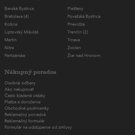
Banská Bystrica
Piešťany
Bratislava (4)
Považská Bystrica
Košice
Prievidza
Liptovský Mikuláš
Trenčín (2)
Martin
Trnava
Nitra
Zvolen
Partizánske
Žiar nad Hronom
Nákupný poradca
Osobné odbery
Ako nakupovať
Často kladené otázky
Platba a doručenie
Obchodné podmienky
Reklamačný poriadok
Reklamačný formulár
Formulár na odstúpenie od zmluvy