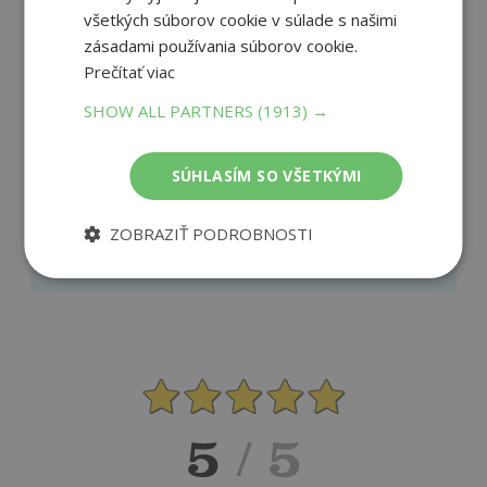
všetkých súborov cookie v súlade s našimi
zásadami používania súborov cookie.
Recenzie čitateľov
Prečítať viac
SHOW ALL PARTNERS
(1913) →
Napíšte recenziu a môžete vyhrať
Ako sa vám páčila kniha?
SÚHLASÍM SO VŠETKÝMI
ZOBRAZIŤ PODROBNOSTI
PRIDAŤ RECENZIU
5
/ 5