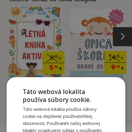
14
8
,90
,90
€
€
9
5
,95
,95
€
€
Táto webová lokalita
Opica škorica - Hravé
Letná kniha aktivít
aktivity
používa súbory cookie.
autor neuvedený
Kolektív autorov
Táto webová lokalita používa súbory
Na sklade
Na sklade
cookie na zlepšenie používateľskej
skúsenosti. Používaním našej webovej
lokality vyjadrujete súhlas s používaním