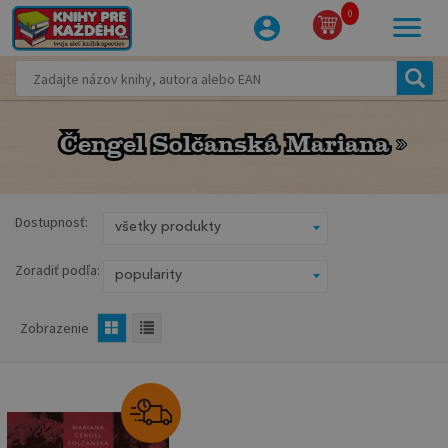
0
Čengel Solčanská Mariana
Čengel Solčanská Mariana
Dostupnosť:
Zoradiť podľa:
Zobrazenie