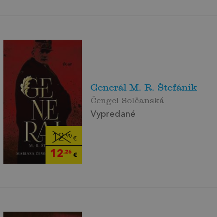
Generál M. R. Štefánik
Čengel Solčanská
Vypredané
12
,90
€
12
,26
€