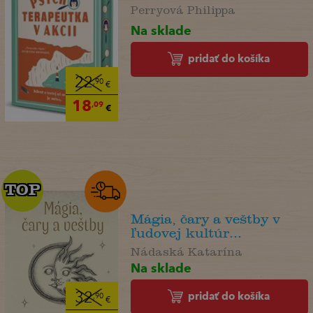
Perryová Philippa
Na sklade
pridať do košíka
22
,90
€
18
,09
€
TOP
TOP
Mágia, čary a veštby v
ľudovej kultúr...
Nádaská Katarína
Na sklade
pridať do košíka
32
,90
€