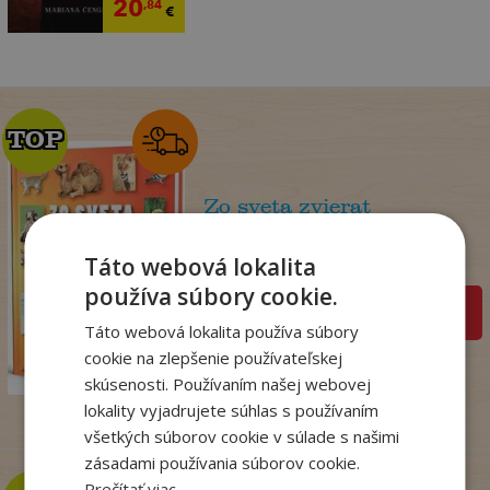
20
,84
€
TOP
TOP
Zo sveta zvierat
. kolektív
Táto webová lokalita
Na sklade
používa súbory cookie.
pridať do košíka
Táto webová lokalita používa súbory
14
,50
€
cookie na zlepšenie používateľskej
7
,95
€
skúsenosti. Používaním našej webovej
lokality vyjadrujete súhlas s používaním
všetkých súborov cookie v súlade s našimi
zásadami používania súborov cookie.
Prečítať viac