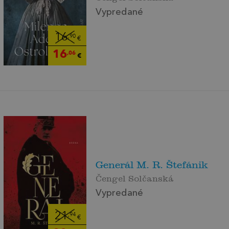
Vypredané
16
,90
€
16
,06
€
Generál M. R. Štefánik
Čengel Solčanská
Vypredané
21
,94
€