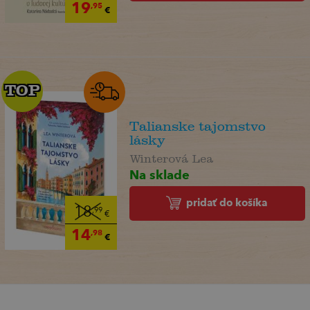
19
,95
€
TOP
TOP
Talianske tajomstvo
lásky
Winterová Lea
Na sklade
pridať do košíka
18
,99
€
14
,98
€