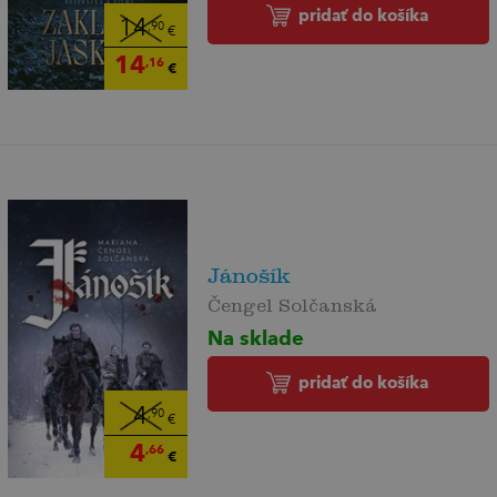
pridať do košíka
14
,90
€
14
,16
€
Jánošík
Čengel Solčanská
Na sklade
pridať do košíka
4
,90
€
4
,66
€