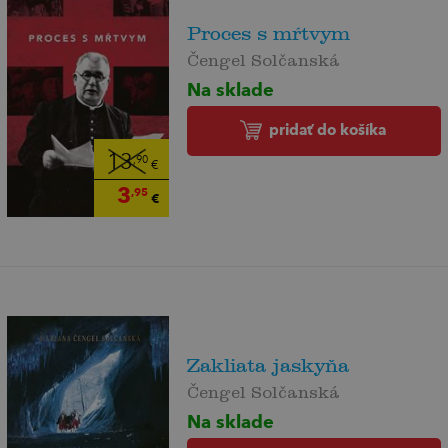
Proces s mŕtvym
Čengel Solčanská
Na sklade
pridať do košíka
13
,90
€
3
,95
€
Zakliata jaskyňa
Čengel Solčanská
Na sklade