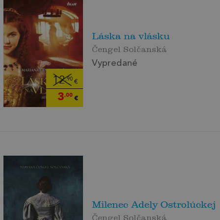
Láska na vlásku
Čengel Solčanská
Vypredané
12
,90
€
3
,00
€
Milenec Adely Ostrolúckej
Čengel Solčanská