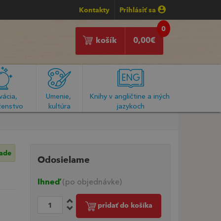
Kontakty
Prihlásiť sa
0
košík
0,00
€
ácia, 
Umenie, 
Knihy v angličtine a iných 
enstvo
kultúra
jazykoch
lade
Odosielame
Ihneď
(po objednávke)
pridať do košíka