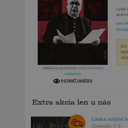
Cyrilu
dcéru k
viac in
dostup
DO 
NAD
VÁS
Uvedená cena je platná aj
v našich kamenných
predajniach
POZRIEŤ UKÁŽKU
Extra akcia len u nás
Láska môjho le
Connolly C.J.