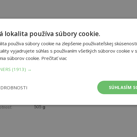
si to po roku rozmyslela a vzala dcéru k sebe, nikdy ju neľúbila.
 dvore, fascinovaná starožitnou posteľou, ktorú prastará matka
 lokalita používa súbory cookie.
ajetku Židov deportovaných do táborov smrti. Cyrila nemilosrdne
ita používa súbory cookie na zlepšenie používateľskej skúsenosti
nerácie a rozpletá vrkoč osudov spletený z tragédie holokaustu,
5. storočia, k rybárke Anne. Kniha je mozaikou postáv, ktoré sa
ality vyjadrujete súhlas s používaním všetkých súborov cookie v s
lne zlyhanie a vyrezávaná starožitná posteľ. Cyrila, archeologička,
nia súborov cookie.
Prečítať viac
die otázky o kolektívnej vine a pasivite jednotlivca voči zločinu a
u, katolíckeho kňaza Jozefa Tisa, aby sa predtým, než jeho
TNERS
(1913) →
päť postavil pred súd.
ODROBNOSTI
SÚHLASÍM S
et strán:
320
ba:
Knihy viazané
mer:
132x207 mm
tnosť:
505 g