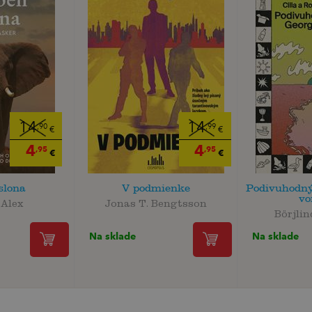
14
14
,90
,99
€
€
4
4
,95
,95
€
€
slona
V podmienke
Podivuhodný
vo
 Alex
Jonas T. Bengtsson
Börjlin
Na sklade
Na sklade