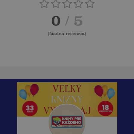
0
/ 5
(
žiadna recenzia
)