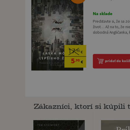
Na sklade
Predstavte si, že sa 
život… Až na to, že nie
slobodná Angličanka, k
17
,90
€
5
,95
pridať do koší
€
Zákazníci, ktorí si kúpili t