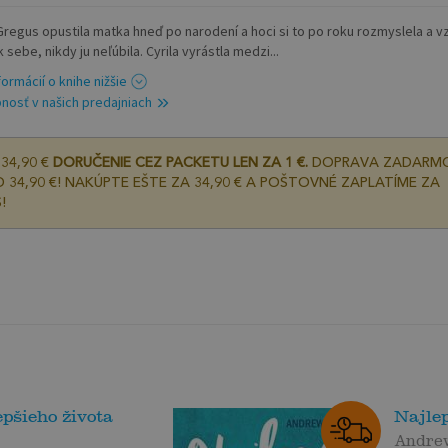
 Gregus opustila matka hneď po narodení a hoci si to po roku rozmyslela a v
 sebe, nikdy ju neľúbila. Cyrila vyrástla medzi...
formácií o knihe nižšie
nosť v našich predajniach
34,90 €
DORUČENIE CEZ PACKETU LEN ZA 1 €.
DOPRAVA ZADARM
 34,90 €! NAKÚPTE EŠTE ZA 34,90 € A POŠTOVNÉ ZAPLATÍME ZA
!
pšieho života
Najle
Andrew