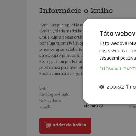
Informácie o knihe
Cyrilu Gregus opustila matka hneď po narodení a hoci 
Cyrila vyrástla medzi husami a mačkami na dedinskom
Táto webová
Emília kúpila počas druhej svetovej vojny v dražbe m
Táto webová lokal
odhaľuje tajomstvá svojej rodiny spätne cez štyri ge
predkov aj zo vzťahu Tomáša Debrentheya, biskupa z 1
našej webovej lok
stretávajú v priestore, ale nie v čase. Spája ich morá
zásadami používa
ktorej prácou je otvárať hroby a hľadať mŕtvych, si kla
predvoláva popraveného prezidenta slovenského štát
SHOW ALL PAR
kosti zamurujú do krypty pod biskupským palácom, o
ZOBRAZIŤ P
EAN :
Poč
9788055181271
Katalógové číslo:
Väz
1327024
Rok vydania:
Roz
2021
Jazyk:
Hmo
slovenský
pridať do košíka