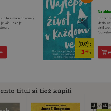
Na skla
zobudíte a máte dokonalý
Popredný 
 je váš. Josie je
viedol ro
torá...
zistil sp
ľudského 
10
,99
€
3
,95
ka
p
€
ento titul si tiež kúpili