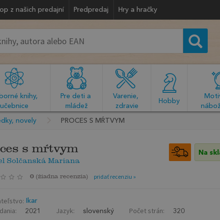
op z našich predajní
Predpredaj
Hry a hračky
orné knihy, 
Pre deti a 
Varenie, 
Motiv
  Hobby  
učebnice
mládež
zdravie
nábož
dky, novely
PROCES S MŔTVYM
ces s mŕtvym
Na sk
el Solčanská Mariana
0
(
žiadna recenzia
)
pridať recenziu »
teľstvo:
Ikar
dania:
Jazyk:
Počet strán:
2021
slovenský
320