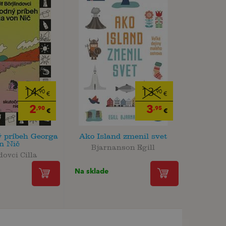
14
13
,90
,90
€
€
2
3
,90
,95
€
€
 príbeh Georga
Ako Island zmenil svet
n Nič
Bjarnanson Egill
dovci Cilla
Na sklade