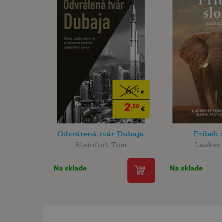
6
,90
€
2
,50
€
Odvrátená tvár Dubaja
Príbeh 
Steinfort Tom
Lasker
Na sklade
Na sklade