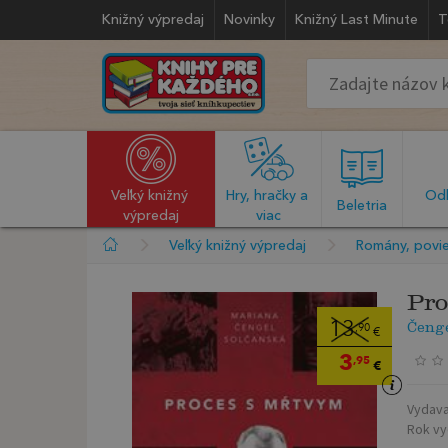
Knižný výpredaj
Novinky
Knižný Last Minute
T
Veľký knižný 
Hry, hračky a 
Odb
  Beletria  
výpredaj
viac
Veľký knižný výpredaj
Romány, povie
Pro
Čeng
13
,90
€
3
,95
€
Vydava
Rok vy