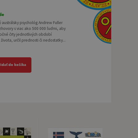
de
austrálsky psychológ Andrew Fuller
zhovory s viac ako 500 000 ľuďmi, aby
oločné črty jednotlivých období
života, určil prednosti či nedostatky...
ridať do košíka