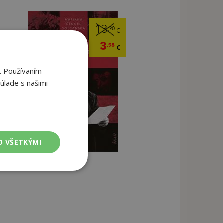
13
,90
€
3
,95
€
. Používaním
úlade s našimi
O VŠETKÝMI