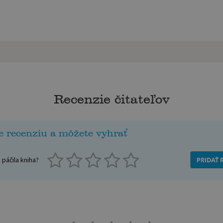
Recenzie čitateľov
e recenziu a môžete vyhrať
páčila kniha?
PRIDAŤ 