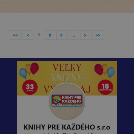
1
<<
<
2
3
...
>
>>