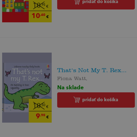
pridať do košíka
10
,95
€
10
,40
€
That's Not My T. Rex...
Fiona Watt,
Na sklade
pridať do košíka
10
,50
€
9
,98
€