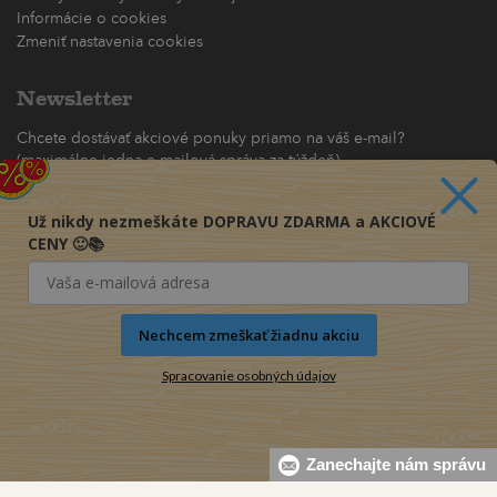
Informácie o cookies
Zmeniť nastavenia cookies
Newsletter
Chcete dostávať akciové ponuky priamo na váš e-mail?
(maximálne jedna e-mailová správa za týždeň)
Odoberať
Už nikdy nezmeškáte DOPRAVU ZDARMA a AKCIOVÉ
CENY 🙂📚
Nechcem zmeškať žiadnu akciu
Spracovanie osobných údajov
Zanechajte nám správu