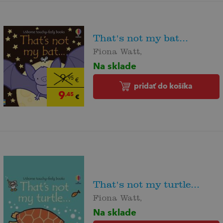
That's not my bat...
Fiona Watt,
Na sklade
9
,95
€
pridať do košíka
9
,45
€
That's not my turtle...
Fiona Watt,
Na sklade