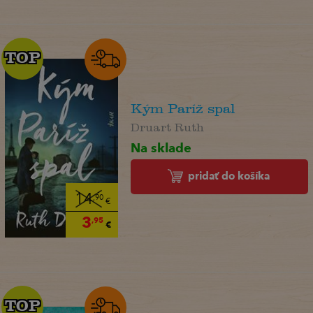
TOP
TOP
Kým Paríž spal
Druart Ruth
Na sklade
pridať do košíka
14
,90
€
3
,95
€
TOP
TOP