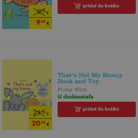
pridať do košíka
9
,95
€
9
,45
€
That's Not My Bunny
Book and Toy
Fiona Watt,
U dodávateľa
pridať do košíka
21
,95
€
20
,85
€