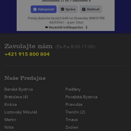
Zavolajte nám
(Po-Pia 8:00-17:00)
+421 915 800 804
Naše Predajne
Banská Bystrica
Piešťany
Bratislava (4)
Považská Bystrica
Košice
Prievidza
Liptovský Mikuláš
Trenčín (2)
Martin
Trnava
Nitra
Zvolen