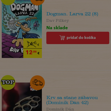
Dogman. Larva 22 (8)
Dav Pilkey
Na sklade
pridať do košíka
14
,95
€
12
,86
€
TOP
TOP
Krv sa stane zábavou
(Dominik Dán 42)
Dominik Dán