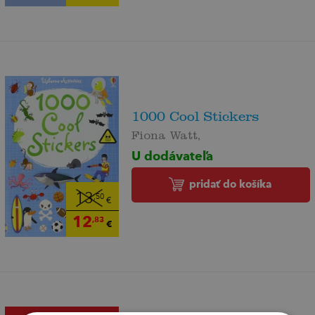
1000 Cool Stickers
Fiona Watt,
U dodávateľa
pridať do košíka
13
,50
€
12
,83
€