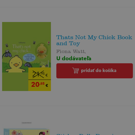
Thats Not My Chick Book
and Toy
Fiona Watt,
U dodávateľa
pridať do košíka
21
,95
€
20
,85
€