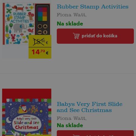
Rubber Stamp Activities
Fiona Watt,
Na sklade
pridať do košíka
15
,50
€
14
,73
€
Babys Very First Slide
and See Christmas
Fiona Watt,
Na sklade