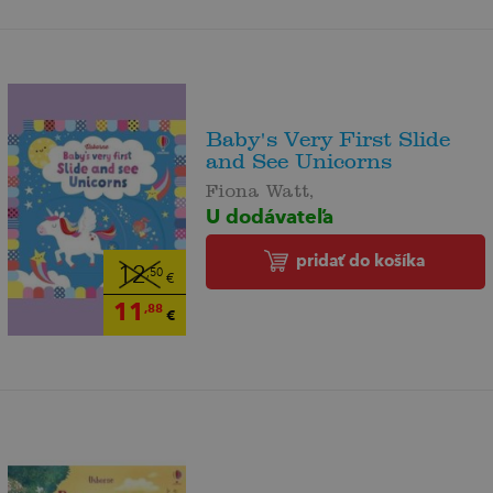
Baby's Very First Slide
and See Unicorns
Fiona Watt,
U dodávateľa
pridať do košíka
12
,50
€
11
,88
€