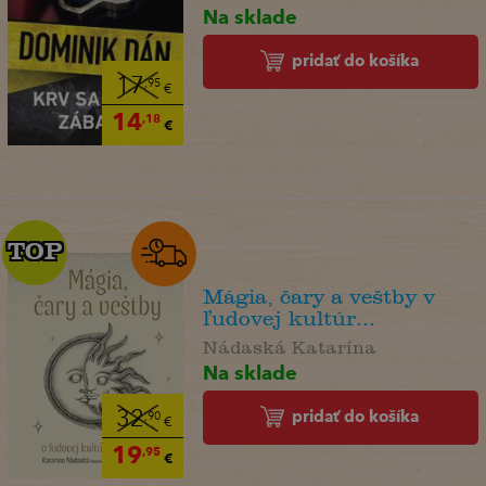
Na sklade
pridať do košíka
17
,95
€
14
,18
€
TOP
TOP
Mágia, čary a veštby v
ľudovej kultúr...
Nádaská Katarína
Na sklade
pridať do košíka
32
,90
€
19
,95
€