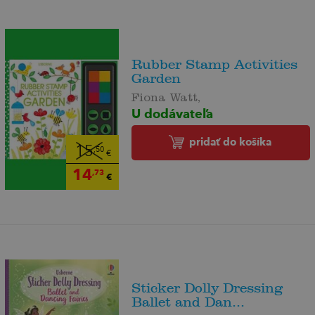
Rubber Stamp Activities
Garden
Fiona Watt,
U dodávateľa
pridať do košíka
15
,50
€
14
,73
€
Sticker Dolly Dressing
Ballet and Dan...