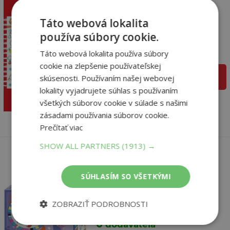
Fingerprint Activities
Táto webová lokalita
Christmas
používa súbory cookie.
Fiona Watt,
Táto webová lokalita používa súbory
U dodávateľa
cookie na zlepšenie používateľskej
pridať do košíka
skúsenosti. Používaním našej webovej
13
,50
€
lokality vyjadrujete súhlas s používaním
12
,83
€
všetkých súborov cookie v súlade s našimi
zásadami používania súborov cookie.
Prečítať viac
SHOW ALL PARTNERS
(1913) →
SÚHLASÍM SO VŠETKÝMI
Babys Very First Cot
book Night time
ZOBRAZIŤ PODROBNOSTI
Fiona Watt,
U dodávateľa