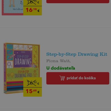
16
,95
€
16
,10
€
Step-by-Step Drawing Kit
Fiona Watt,
U dodávateľa
pridať do košíka
16
,50
€
15
,68
€