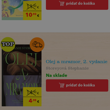
pridať do košíka
11
,50
€
10
,93
€
TOP
TOP
Olej a mramor, 2. vydanie
Storeyová Stephanie
Na sklade
pridať do košíka
14
,90
€
4
,95
€