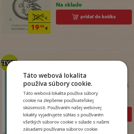
Na sklade
pridať do košíka
32
,90
€
19
,95
€
TOP
TOP
Táto webová lokalita
používa súbory cookie.
Psychoterapeutka v akcii
Táto webová lokalita používa súbory
Perryová Philippa
cookie na zlepšenie používateľskej
Na sklade
skúsenosti. Používaním našej webovej
pridať do košíka
lokality vyjadrujete súhlas s používaním
všetkých súborov cookie v súlade s našimi
22
,90
€
zásadami používania súborov cookie.
,09