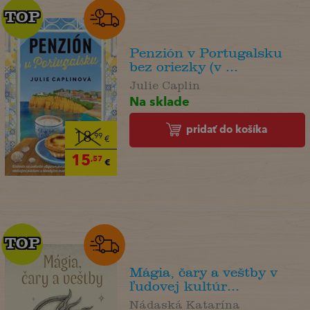
TOP
TOP
Penzión v Portugalsku
bez oriezky (v ...
Julie Caplin
Na sklade
pridať do košíka
18
,99
€
15
,57
€
TOP
TOP
Mágia, čary a veštby v
ľudovej kultúr...
Nádaská Katarína