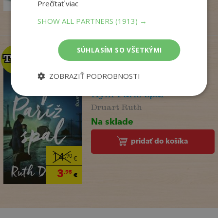
18
€
Prečítať viac
SHOW ALL PARTNERS
(1913) →
SÚHLASÍM SO VŠETKÝMI
TOP
TOP
ZOBRAZIŤ PODROBNOSTI
Kým Paríž spal
Druart Ruth
Na sklade
pridať do košíka
14
,90
€
3
,95
€