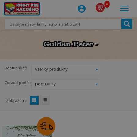
0
Guldan Peter
Guldan Peter
Dostupnosť:
Zoradiť podľa:
Zobrazenie