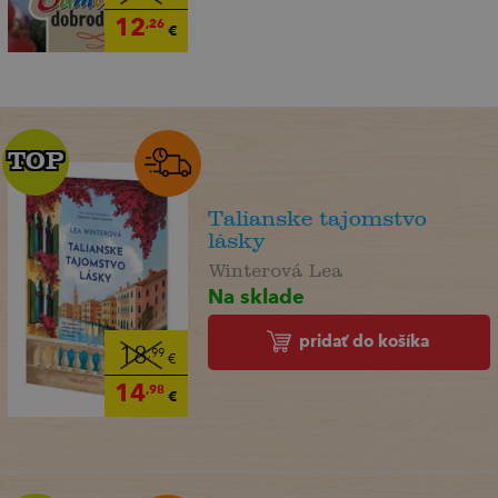
12
,26
€
TOP
TOP
Talianske tajomstvo
lásky
Winterová Lea
Na sklade
pridať do košíka
18
,99
€
14
,98
€