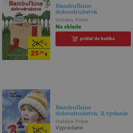
Bambuľkine
dobrodružstvá
Guldan Peter
Na sklade
pridať do košíka
26
,90
€
25
,56
€
Bambuľkine
dobrodružstvá, 2.vydanie
Guldan Peter
Vypredané
12
,90
€