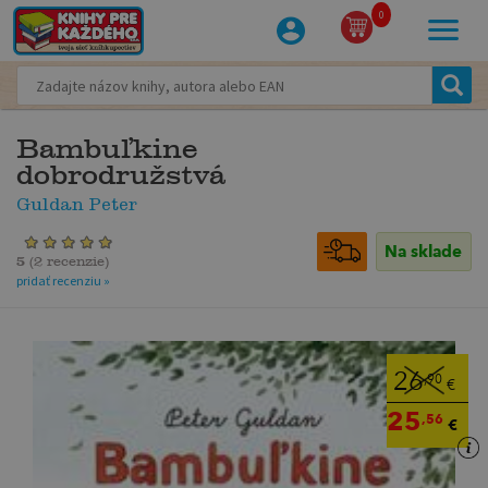
0
Bambuľkine
dobrodružstvá
Guldan Peter
Na sklade
5
(
2 recenzie
)
pridať recenziu »
26
,90
€
25
,56
€