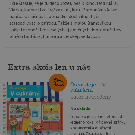
Ešte šťastie, že je tu dedo Jozef, pes Dikino, teta Klára,
Vierka, kamarátka Evička a iní, ktorí Bambuľku všetko
naučia. O slušnosti, poriadku, dochvíľnosti, či
starostlivosti o prírodu. Takže s malou Bambuľkou
zažijete množstvo veselých aj poučných dobrodružstiev
plných fantázie, humoru a detskej zvedavosti.
Extra akcia len u nás
Čo sa deje – V
cukrárni
autor neuvedený
Na sklade
Leporelo je určené deťom od
jedného roka. Má pevné stránky
s posuvnými a otočnými
prvkami. Zisti, čo sa deje v