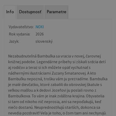
Info
Dostupnosť
Parametre
Vydavateľstvo:
NOXI
Rok vydania:
2026
Jazyk:
slovenský
Nezabudnuteľná Bambuľka sa vracia v novej, čarovnej
knižnej podobe. Legendárne príbehy si získali srdcia detí
aj rodičov a teraz si ich môžete opäť vychutnať s
nádhernými ilustráciami Zuzany Smatanovej. A kto
Bambuľku nepozná, trošku vám ju prezradíme. Bambuľka
je malé dievčatko, ktoré zabalili do obrovskej škatule s
veľkou mašľou a k dedovi Jozefovi ju poslali rovno z
Bambuľkova. To vám je inak zvláštna krajina. Obyvatelia
si tam od nikoho nič neprosia, ani sa nepoďakujú, keď
niečo dostanú. Neuprednostňujú starších, dokonca sa
nevedia pozdraviť! Veľa je toho, o čom tam ani nechyrujú.