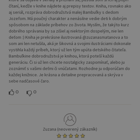
čítaní, keďže v knihe nájdete aj prepisy textov. Kniha, rovnako ako
aj seriál, rozpráva dobrodružstvá malej Bambuľky s dedom
Jozefom. Má poučný charakter a nenásilne vedie deti k dobrým
spôsobom na základe príbehov zo života. Myslím, že takýto kurz
dobrého správania by sa zišiel aj niektorým dospelým, nie len
deťom :) Kniha je prekrásne ilustrovaná @zuzanasmatanova a to
som ani len netušila, aká je šikovná a svojimi ilustráciami dokonale
vystihla každý príbeh, ktorý už len tým upúta detského čitateľa.
Bambuľkine dobrodružstvá je knihou, ktorá poteší každú
generáciu. Či si už len chcete nostalgicky zaspomínať, alebo ju
zoznámiť s vašimi deťmi či vnúčatami. Rozhodne ju odporúčam do
každej knižnice. Je krásna a detailne prepracovaná a skrýva v
sebe nadčasové čaro.
0
0
Zuzana (neoverený zákazník)