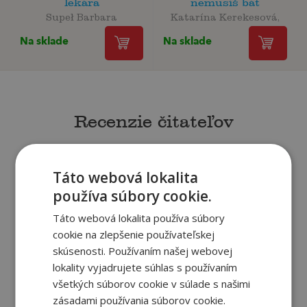
lekára
nemusíš báť
Supeł Barbara
Katarína Kerekesová,
Na sklade
Na sklade
Recenzie čitateľov
Napíšte recenziu a môžete vyhrať
Táto webová lokalita
používa súbory cookie.
Ako sa vám páčila kniha?
Táto webová lokalita používa súbory
cookie na zlepšenie používateľskej
skúsenosti. Používaním našej webovej
PRIDAŤ RECENZIU
lokality vyjadrujete súhlas s používaním
všetkých súborov cookie v súlade s našimi
zásadami používania súborov cookie.