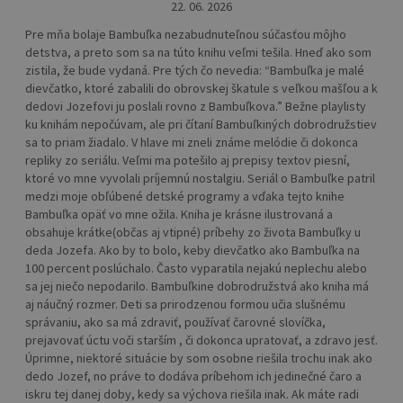
22. 06. 2026
Pre mňa bolaje Bambuľka nezabudnuteľnou súčasťou môjho
detstva, a preto som sa na túto knihu veľmi tešila. Hneď ako som
zistila, že bude vydaná. Pre tých čo nevedia: “Bambuľka je malé
dievčatko, ktoré zabalili do obrovskej škatule s veľkou mašľou a k
dedovi Jozefovi ju poslali rovno z Bambuľkova.” Bežne playlisty
ku knihám nepočúvam, ale pri čítaní Bambuľkiných dobrodružstiev
sa to priam žiadalo. V hlave mi zneli známe melódie či dokonca
repliky zo seriálu. Veľmi ma potešilo aj prepisy textov piesní,
ktoré vo mne vyvolali príjemnú nostalgiu. Seriál o Bambuľke patril
medzi moje obľúbené detské programy a vďaka tejto knihe
Bambuľka opäť vo mne ožila. Kniha je krásne ilustrovaná a
obsahuje krátke(občas aj vtipné) príbehy zo života Bambuľky u
deda Jozefa. Ako by to bolo, keby dievčatko ako Bambuľka na
100 percent poslúchalo. Často vyparatila nejakú neplechu alebo
sa jej niečo nepodarilo. Bambuľkine dobrodružstvá ako kniha má
aj náučný rozmer. Deti sa prirodzenou formou učia slušnému
správaniu, ako sa má zdraviť, používať čarovné slovíčka,
prejavovať úctu voči starším , či dokonca upratovať, a zdravo jesť.
Úprimne, niektoré situácie by som osobne riešila trochu inak ako
dedo Jozef, no práve to dodáva príbehom ich jedinečné čaro a
iskru tej danej doby, kedy sa výchova riešila inak. Ak máte radi