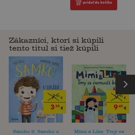
pridať do košíka
Zákazníci, ktorí si kúpili
tento titul si tiež kúpili
7
9
,90
,95
€
€
3
9
,95
,45
€
€
Samko 2: Samko u
Mimi a Líza: Tmy sa