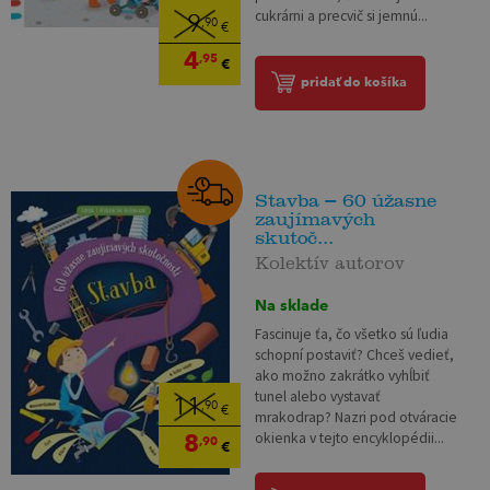
cukrárni a precvič si jemnú...
9
,90
€
4
,95
€
pridať do košíka
Stavba – 60 úžasne
zaujímavých
skutoč...
Kolektív autorov
Na sklade
Fascinuje ťa, čo všetko sú ľudia
schopní postaviť? Chceš vedieť,
ako možno zakrátko vyhĺbiť
tunel alebo vystavať
11
,90
€
mrakodrap? Nazri pod otváracie
8
okienka v tejto encyklopédii...
,90
€