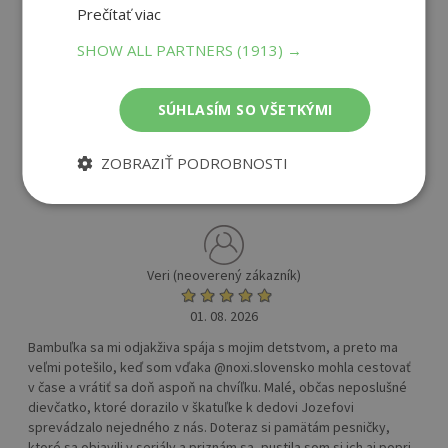
Prečítať viac
SHOW ALL PARTNERS
(1913) →
5
/ 5
SÚHLASÍM SO VŠETKÝMI
(
2 recenzie
)
ZOBRAZIŤ PODROBNOSTI
Veri (neoverený zákazník)
01. 08. 2026
Bambuľka sa mi odjakživa spája s mojim detstvom, a preto ma
veľmi potešilo, keď som vďaka @noxi.slovensko mohla cestovať
v čase a vrátiť sa doň aspoň na chvíľku. Malé, občas neposlušné
dievčatko, ktoré dorazilo v škatuľke k dedovi Jozefovi
sprevádzalo nejedného z nás. Doteraz si pamätám pesničky,
ktoré sa objavili v seriály a priznám sa, pustila som si ich aj popri