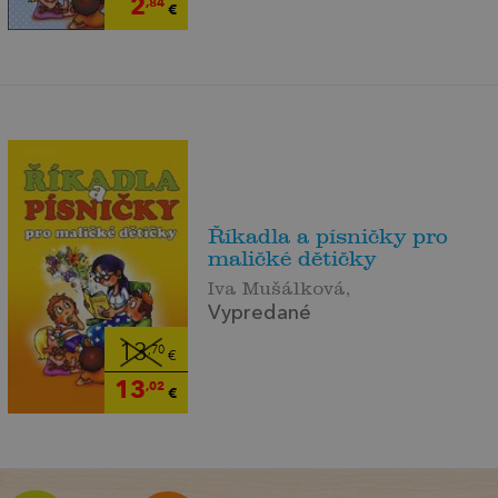
2
,84
€
Říkadla a písničky pro
maličké dětičky
Iva Mušálková,
Vypredané
13
,70
€
13
,02
€