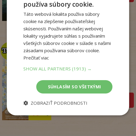
používa súbory cookie.
14
,90
€
3
Táto webová lokalita používa súbory
,95
€
cookie na zlepšenie používateľskej
skúsenosti. Používaním našej webovej
lokality vyjadrujete súhlas s používaním
všetkých súborov cookie v súlade s našimi
TOP
TOP
zásadami používania súborov cookie.
Prečítať viac
Penzión v Portugalsku
SHOW ALL PARTNERS
(1913) →
bez oriezky (v ...
Julie Caplin
SÚHLASÍM SO VŠETKÝMI
Na sklade
pridať do košíka
ZOBRAZIŤ PODROBNOSTI
18
,99
€
15
,57
€