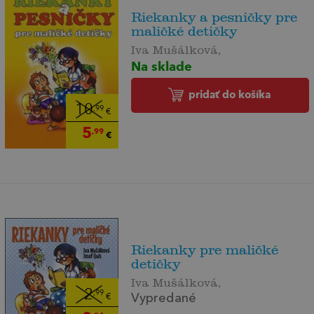
Riekanky a pesničky pre
maličké detičky
Iva Mušálková,
Na sklade
pridať do košíka
10
,99
€
5
,99
€
Riekanky pre maličké
detičky
Iva Mušálková,
2
,99
€
Vypredané