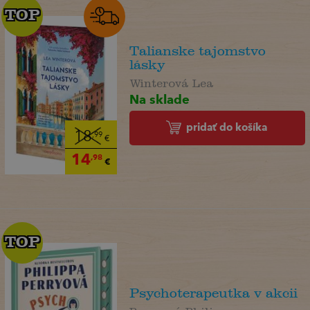
TOP
TOP
Talianske tajomstvo
lásky
Winterová Lea
Na sklade
pridať do košíka
18
,99
€
14
,98
€
TOP
TOP
Psychoterapeutka v akcii
Perryová Philippa