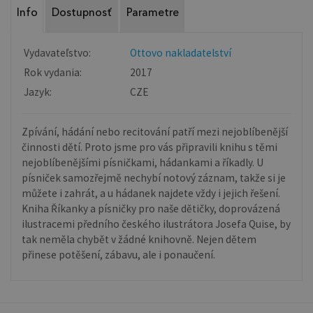
Info
Dostupnosť
Parametre
Vydavateľstvo:
Ottovo nakladatelství
Rok vydania:
2017
Jazyk:
CZE
Zpívání, hádání nebo recitování patří mezi nejoblíbenější
činnosti dětí. Proto jsme pro vás připravili knihu s těmi
nejoblíbenějšími písničkami, hádankami a říkadly. U
písniček samozřejmě nechybí notový záznam, takže si je
můžete i zahrát, a u hádanek najdete vždy i jejich řešení.
Kniha Říkanky a písničky pro naše dětičky, doprovázená
ilustracemi předního českého ilustrátora Josefa Quise, by
tak neměla chybět v žádné knihovně. Nejen dětem
přinese potěšení, zábavu, ale i ponaučení.