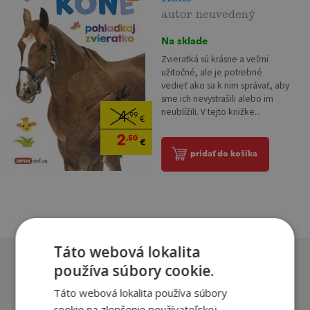
autor neuvedený
Na sklade
Zvieratká sú krásne a veľmi
užitočné, ale je potrebné
vedieť ako sa k nim správať, aby
sme ich nevystrašili alebo im
neublížili. V tejto knižke...
4
,99
€
2
,50
€
pridať do košíka
Táto webová lokalita
Zákazníci, ktorí si kúpili
používa súbory cookie.
tento titul si tiež kúpili
Táto webová lokalita používa súbory
cookie na zlepšenie používateľskej