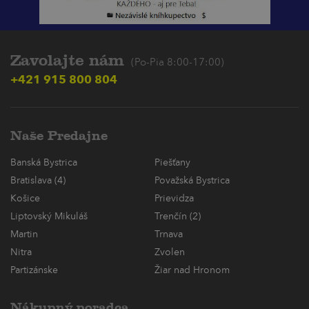
Zavolajte nám
(Po-Pia 8:00-17:00)
+421 915 800 804
Naše Predajne
Banská Bystrica
Piešťany
Bratislava (4)
Považská Bystrica
Košice
Prievidza
Liptovský Mikuláš
Trenčín (2)
Martin
Trnava
Nitra
Zvolen
Partizánske
Žiar nad Hronom
Nákupný poradca