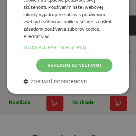
skúsenosti. Používaním našej webovej
lokality vyjadrujete súhlas s používaním
všetkých súborov cookie v súlade s našimi
zásadami používania súborov cookie.
Prečítať viac
15
3
SHOW ALL PARTNERS
(1913) →
,99
,99
€
€
9
2
,95
,50
€
€
SÚHLASÍM SO VŠETKÝMI
Riekanky
Zvuky zvierat
ZOBRAZIŤ PODROBNOSTI
Edita Plicková
autor neuvedený
Na sklade
Na sklade