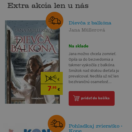
Extra akcia len u nás
Dievča z balkóna
Jana Müllerová
Na sklade
Jana možno chcela zomrieť.
Opila sa do bezvedomia a
takmer vyskočila z balkóna.
Smútok nad stratou dieťaťa ju
prevalcoval. Necítila už nič len
14
,90
€
bezhraničnú osamelosť....
7
,95
€
pridať do košíka
Pohladkaj zvieratko -
Kone