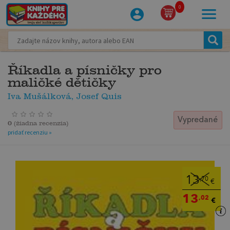
0
Říkadla a písničky pro
maličké dětičky
Iva Mušálková, Josef Quis
Vypredané
0
(
žiadna recenzia
)
pridať recenziu »
13
,70
€
13
,02
€