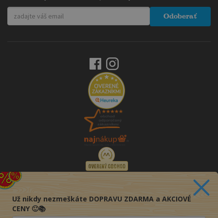
Odoberať
Už nikdy nezmeškáte DOPRAVU ZDARMA a AKCIOVÉ
CENY 🙂📚