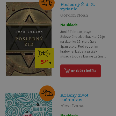
Posledný Žid, 2.
vydanie
Gordon Noah
Na sklade
Jonáš Toledan je syn
židovského zlatníka, ktorý žije
na sklonku 15. storočia v
Španielsku. Pod vedením
kráľovnej Izabely sa však
14
,90
€
situácia židov v krajine začína...
5
,95
€
pridať do košíka
Krásny život
tučniakov
Alexi Ivana
Na sklade