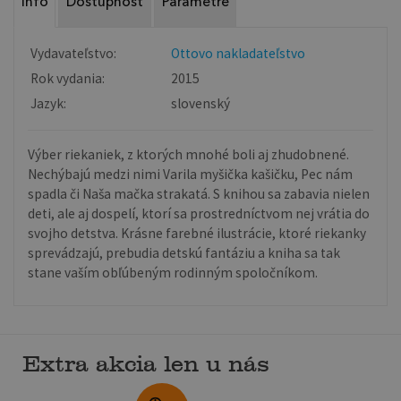
Info
Dostupnosť
Parametre
Vydavateľstvo:
Ottovo nakladateľstvo
Rok vydania:
2015
Jazyk:
slovenský
Výber riekaniek, z ktorých mnohé boli aj zhudobnené.
Nechýbajú medzi nimi Varila myšička kašičku, Pec nám
spadla či Naša mačka strakatá. S knihou sa zabavia nielen
deti, ale aj dospelí, ktorí sa prostredníctvom nej vrátia do
svojho detstva. Krásne farebné ilustrácie, ktoré riekanky
sprevádzajú, prebudia detskú fantáziu a kniha sa tak
stane vaším obľúbeným rodinným spoločníkom.
Extra akcia len u nás