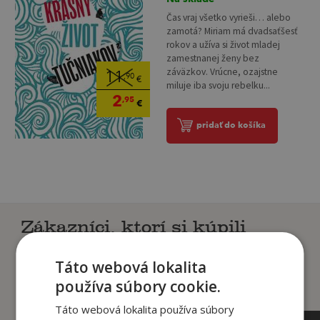
Čas vraj všetko vyrieši… alebo
zamotá? Miriam má dvadsaťšesť
rokov a užíva si život mladej
zamestnanej ženy bez
záväzkov. Vrúcne, ozajstne
11
,90
€
miluje iba svoju rebelku...
2
,95
€
pridať do košíka
Zákazníci, ktorí si kúpili
tento titul si tiež kúpili
Táto webová lokalita
používa súbory cookie.
Táto webová lokalita používa súbory