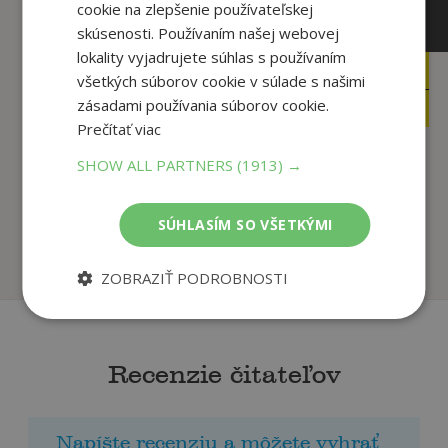
cookie na zlepšenie používateľskej
skúsenosti. Používaním našej webovej
lokality vyjadrujete súhlas s používaním
19
8
,99
,95
€
€
všetkých súborov cookie v súlade s našimi
9
3
zásadami používania súborov cookie.
,95
,95
€
€
Prečítať viac
SHOW ALL PARTNERS
(1913) →
Povesti o slovenských
Moje telo. Zvedavé
hradoch 2
otázky a odpovede
Ján Domasta
Anne Rooney
SÚHLASÍM SO VŠETKÝMI
Na sklade
Na sklade
ZOBRAZIŤ PODROBNOSTI
Recenzie čitateľov
Napíšte recenziu a môžete vyhrať