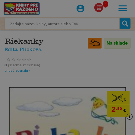
0
Riekanky
Na sklade
Edita Plicková
0
(
žiadna recenzia
)
pridať recenziu »
3
,99
€
2
,50
€