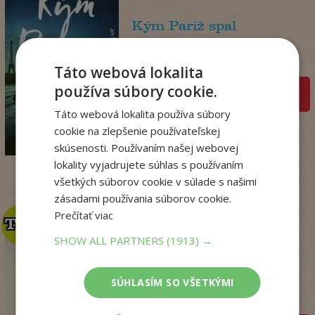
Kým Paríž spal
Druart Ruth
Na sklade
Táto webová lokalita
používa súbory cookie.
pridať do košíka
Táto webová lokalita používa súbory
14
,90
€
cookie na zlepšenie používateľskej
3
,95
€
skúsenosti. Používaním našej webovej
lokality vyjadrujete súhlas s používaním
všetkých súborov cookie v súlade s našimi
zásadami používania súborov cookie.
Prečítať viac
TOP
TOP
SHOW ALL PARTNERS
(1913) →
Mágia, čary a veštby v
ľudovej kultúr...
SÚHLASÍM SO VŠETKÝMI
Nádaská Katarína
Na sklade