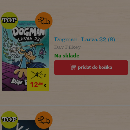
TOP
TOP
Dogman. Larva 22 (8)
Dav Pilkey
Na sklade
pridať do košíka
14
,95
€
12
,86
€
TOP
TOP