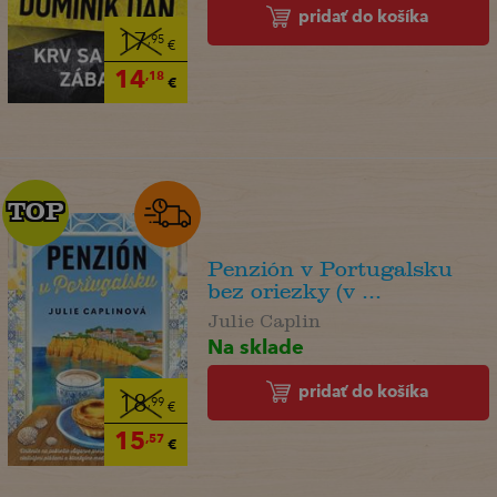
pridať do košíka
17
,95
€
14
,18
€
TOP
TOP
Penzión v Portugalsku
bez oriezky (v ...
Julie Caplin
Na sklade
pridať do košíka
18
,99
€
15
,57
€