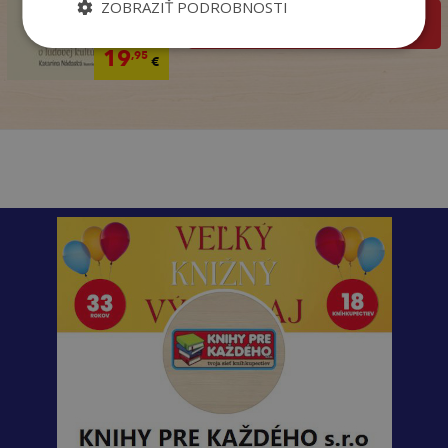
ZOBRAZIŤ PODROBNOSTI
pridať do košíka
32
,90
€
19
,95
€