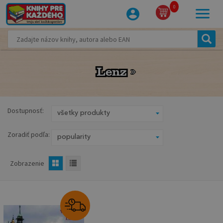
0
Lenz
Lenz
Dostupnosť:
Zoradiť podľa:
Zobrazenie