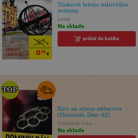
Tiskově letem mluvčího
světem
Lenz
Na sklade
pridať do košíka
5
,75
€
0
,50
€
TOP
TOP
Krv sa stane zábavou
(Dominik Dán 42)
Dominik Dán
Na sklade