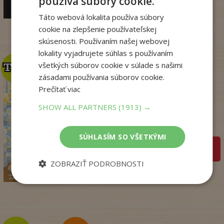
používa súbory cookie.
4
,95
€
Táto webová lokalita používa súbory
cookie na zlepšenie používateľskej
skúsenosti. Používaním našej webovej
lokality vyjadrujete súhlas s používaním
všetkých súborov cookie v súlade s našimi
TOP
TOP
zásadami používania súborov cookie.
Prečítať viac
Penzión v Portugalsku
bez oriezky (v ...
SHOW ALL PARTNERS
(1913) →
Julie Caplin
Na sklade
SÚHLASÍM SO VŠETKÝMI
pridať do košíka
18
,99
€
ZOBRAZIŤ PODROBNOSTI
15
,57
€