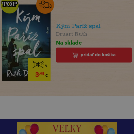
TOP
TOP
Kým Paríž spal
Druart Ruth
Na sklade
pridať do košíka
14
,90
€
3
,95
€