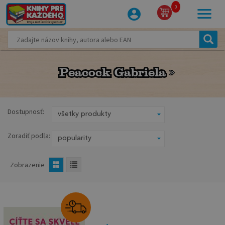
0
Peacock Gabriela
Peacock Gabriela
Dostupnosť:
Zoradiť podľa:
Zobrazenie