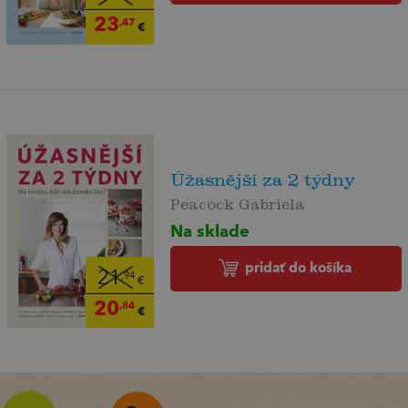
23
,47
€
Úžasnější za 2 týdny
Peacock Gabriela
Na sklade
pridať do košíka
21
,94
€
20
,84
€