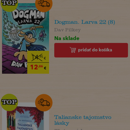
TOP
TOP
Dogman. Larva 22 (8)
Dav Pilkey
Na sklade
pridať do košíka
14
,95
€
12
,86
€
TOP
TOP
Talianske tajomstvo
lásky
Winterová Lea