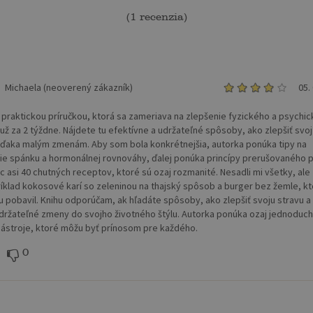
(
1 recenzia
)
Michaela (neoverený zákazník)
05.
e praktickou príručkou, ktorá sa zameriava na zlepšenie fyzického a psychi
 už za 2 týždne. Nájdete tu efektívne a udržateľné spôsoby, ako zlepšiť svoj
 vďaka malým zmenám. Aby som bola konkrétnejšia, autorka ponúka tipy na
ie spánku a hormonálnej rovnováhy, ďalej ponúka princípy prerušovaného p
c asi 40 chutných receptov, ktoré sú ozaj rozmanité. Nesadli mi všetky, ale 
íklad kokosové karí so zeleninou na thajský spôsob a burger bez žemle, k
hu pobavil. Knihu odporúčam, ak hľadáte spôsoby, ako zlepšiť svoju stravu a
udržateľné zmeny do svojho životného štýlu. Autorka ponúka ozaj jednoduch
nástroje, ktoré môžu byť prínosom pre každého.
0