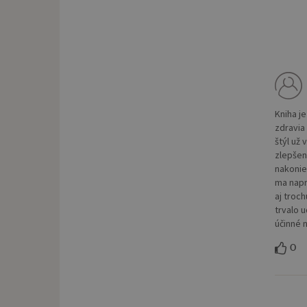
Kniha j
zdravia
štýl už
zlepšen
nakonie
ma napr
aj troc
trvalo 
účinné 
0