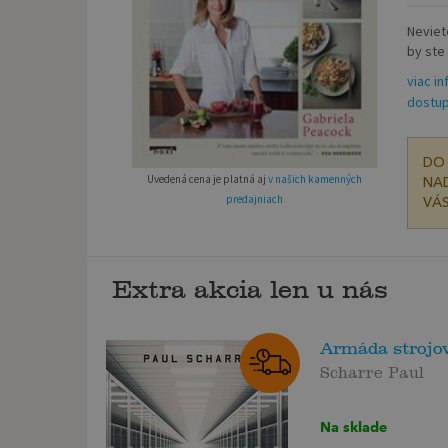
Neviete
by ste
viac in
dostup
DO 
Uvedená cena je platná aj
v našich kamenných
NAD
predajniach
VÁS
Extra akcia len u nás
Armáda strojo
Scharre Paul
Na sklade