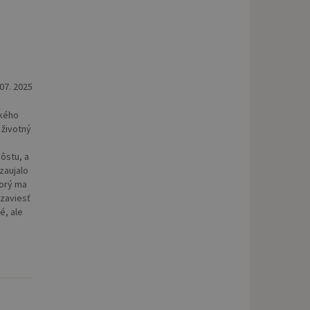
 07. 2025
ckého
 životný
ôstu, a
zaujalo
torý ma
 zaviesť
é, ale