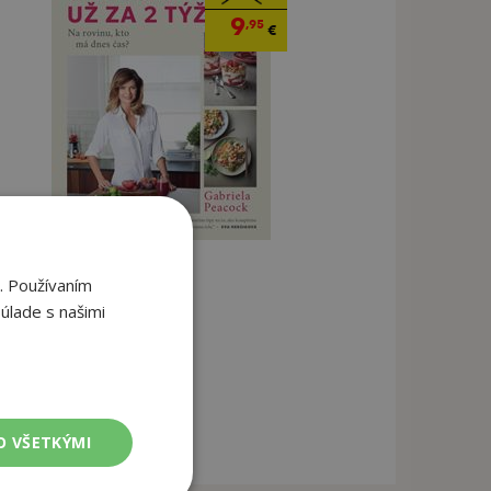
9
,95
€
. Používaním
úlade s našimi
O VŠETKÝMI