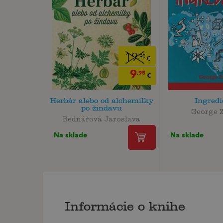
19
,90
€
9
,95
€
Herbár alebo od alchemilky
Ingredi
po žindavu
George 
Bednářová Jaroslava
Na sklade
Na sklade
Informácie o knihe