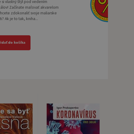
e si vlastný štýl pod vedením
nálov! Začínate maľovať akvarelom
chcete zdokonaliť svoje maliarske
? Ak je to tak, kniha...
ridať do košíka