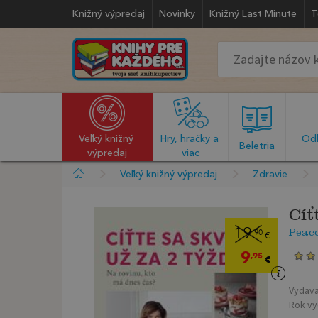
Knižný výpredaj
Novinky
Knižný Last Minute
T
Veľký knižný 
Hry, hračky a 
Odb
  Beletria  
výpredaj
viac
Veľký knižný výpredaj
Zdravie
Cíť
Peac
19
,90
€
9
,95
€
Vydava
Rok vy