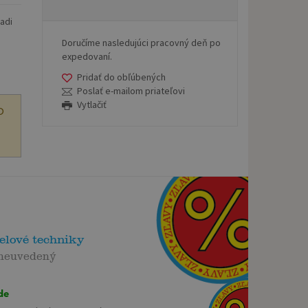
radi
Doručíme nasledujúci pracovný deň po
expedovaní.
Pridať do obľúbených
Poslať e-mailom priateľovi
Vytlačiť
O
elové techniky
 neuvedený
de