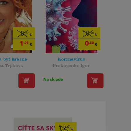
8
10
,27
,90
€
€
1
0
,95
,50
€
€
a byť krásna
Koronavírus
va Trpková
Prokopenko Igor
Na sklade
19
,90
€