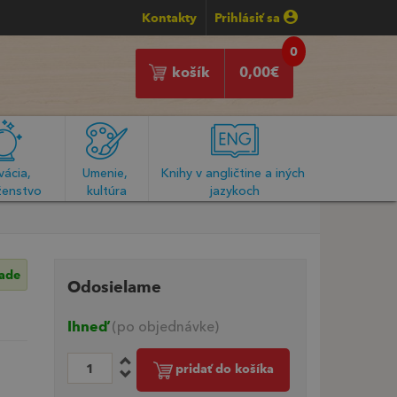
Kontakty
Prihlásiť sa
0
košík
0,00
€
ácia, 
Umenie, 
Knihy v angličtine a iných 
enstvo
kultúra
jazykoch
lade
Odosielame
Ihneď
(po objednávke)
pridať do košíka