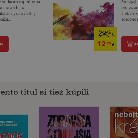
 z vedúcich expertov na
Rozvíjajt
rane a v tejto
profesio
ka analýzu a vlastný
alebo si 
ážu...
schopnosti
29
,90
€
12
,95
ka
p
€
ento titul si tiež kúpili