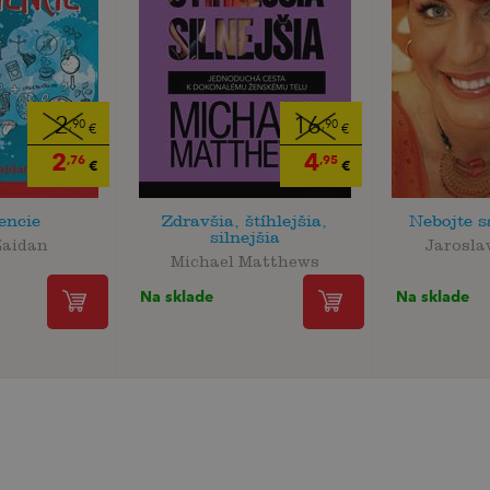
2
16
,90
,90
€
€
2
4
,76
,95
€
€
encie
Zdravšia, štíhlejšia,
Nebojte s
silnejšia
Zaidan
Jarosla
Michael Matthews
Na sklade
Na sklade