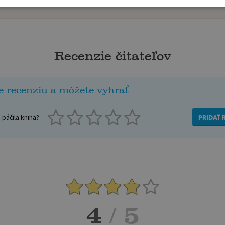
Recenzie čitateľov
e recenziu a môžete vyhrať
páčila kniha?
PRIDAŤ 
4
/ 5