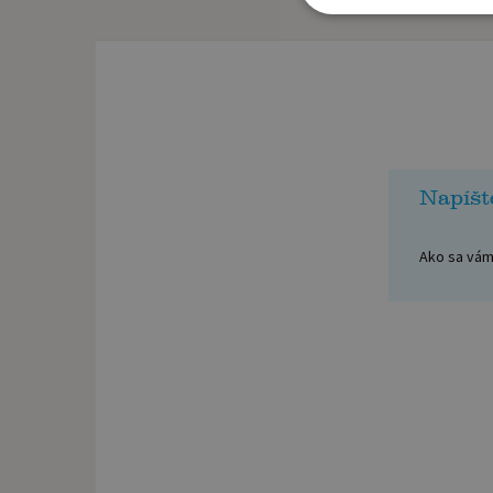
Napíšt
Ako sa vám 