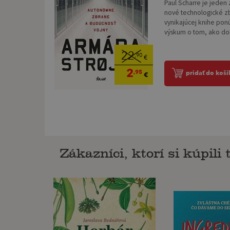
Paul Scharre je jeden
nové technologické zb
vynikajúcej knihe ponú
výskum o tom, ako dok
22
,90
€
2
,95
pridať do koší
€
Zákazníci, ktorí si kúpili t