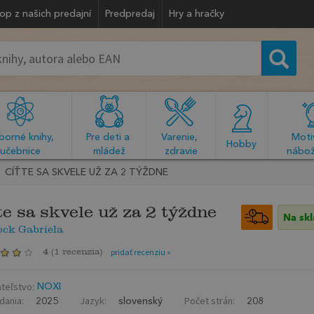
op z našich predajní
Predpredaj
Hry a hračky
orné knihy, 
Pre deti a 
Varenie, 
Motiv
  Hobby  
učebnice
mládež
zdravie
nábož
CÍŤTE SA SKVELE UŽ ZA 2 TÝŽDNE
te sa skvele už za 2 týždne
Na sk
ock Gabriela
4
(
1 recenzia
)
pridať recenziu »
teľstvo:
NOXI
dania:
Jazyk:
Počet strán:
2025
slovenský
208