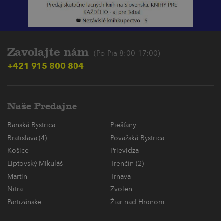
Zavolajte nám
(Po-Pia 8:00-17:00)
+421 915 800 804
Naše Predajne
Banská Bystrica
Piešťany
Bratislava (4)
Považská Bystrica
Košice
Prievidza
Liptovský Mikuláš
Trenčín (2)
Martin
Trnava
Nitra
Zvolen
Partizánske
Žiar nad Hronom