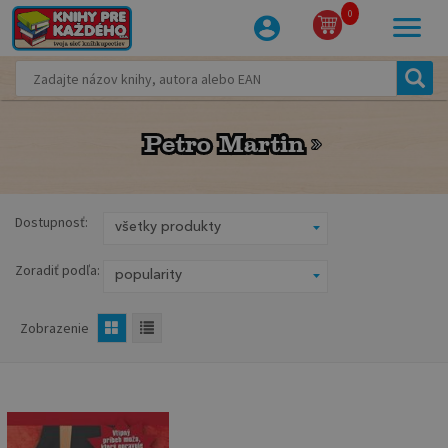
0
Petro Martin
Petro Martin
Dostupnosť:
Zoradiť podľa:
Zobrazenie