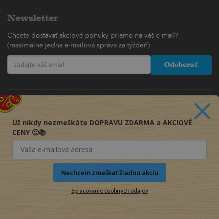
Newsletter
Chcete dostávať akciové ponuky priamo na váš e-mail?
(maximálne jedna e-mailová správa za týždeň)
Odoberať
Už nikdy nezmeškáte DOPRAVU ZDARMA a AKCIOVÉ
CENY 🙂📚
Nechcem zmeškať žiadnu akciu
Spracovanie osobných údajov
© 2016-2026 KNIHY PRE KAŽDÉHO s.r.o.