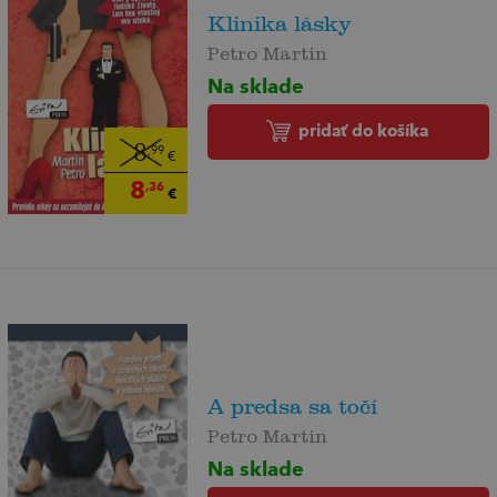
Klinika lásky
Petro Martin
Na sklade
pridať do košíka
8
,99
€
8
,36
€
A predsa sa točí
Petro Martin
Na sklade