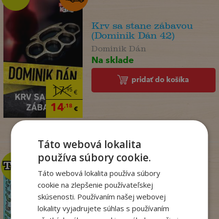
Krv sa stane zábavou
(Dominik Dán 42)
Dominik Dán
Na sklade
pridať do košíka
17
,95
€
14
,18
€
Táto webová lokalita
používa súbory cookie.
TOP
TOP
Táto webová lokalita používa súbory
cookie na zlepšenie používateľskej
skúsenosti. Používaním našej webovej
Dogman. Larva 22 (8)
lokality vyjadrujete súhlas s používaním
Dav Pilkey