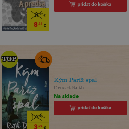
pridať do košíka
8
,99
€
8
,81
€
TOP
TOP
Kým Paríž spal
Druart Ruth
Na sklade
pridať do košíka
14
,90
€
3
,95
€