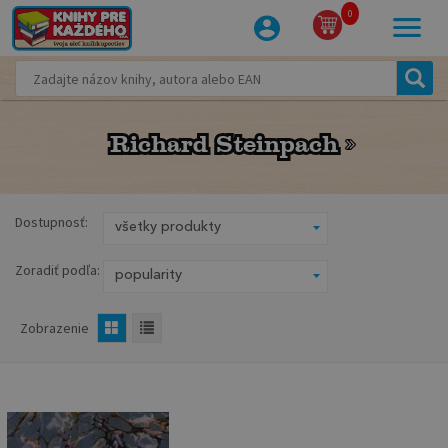
0
Richard Steinpach
Richard Steinpach
Dostupnosť:
Zoradiť podľa:
Zobrazenie