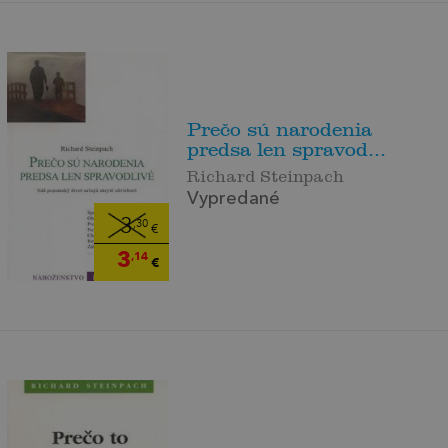
Prečo sú narodenia
predsa len spravod...
Richard Steinpach
Vypredané
3
,30
€
3
,14
€