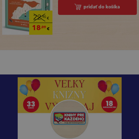
pridať do košíka
22
,90
€
18
,09
€