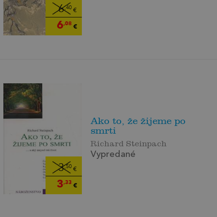
6
,40
€
6
,08
€
Ako to, že žijeme po
smrti
Richard Steinpach
Vypredané
3
,50
€
3
,33
€