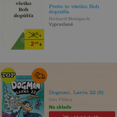
Prečo to všetko Boh
dopúšťa
Richard Steinpach
Vypredané
3
,00
€
2
,85
€
TOP
TOP
Dogman. Larva 22 (8)
Dav Pilkey
Na sklade