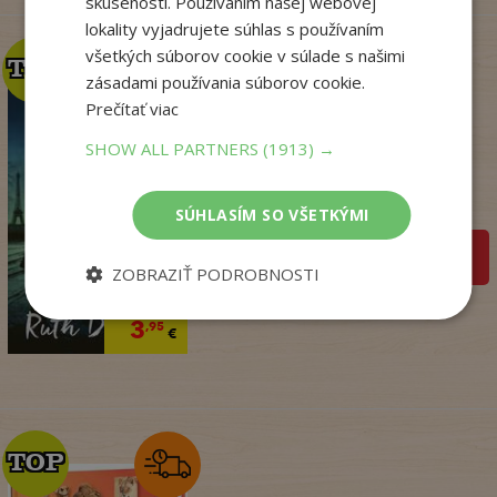
skúsenosti. Používaním našej webovej
lokality vyjadrujete súhlas s používaním
všetkých súborov cookie v súlade s našimi
TOP
TOP
zásadami používania súborov cookie.
Prečítať viac
Kým Paríž spal
SHOW ALL PARTNERS
(1913) →
Druart Ruth
Na sklade
SÚHLASÍM SO VŠETKÝMI
pridať do košíka
ZOBRAZIŤ PODROBNOSTI
14
,90
€
3
,95
€
TOP
TOP