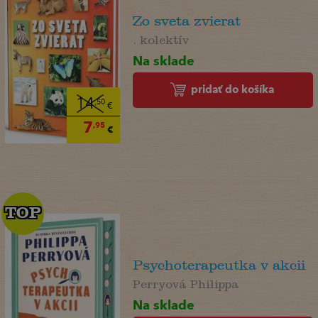
Zo sveta zvierat
. kolektív
Na sklade
pridať do košíka
14
,50
€
7
,95
€
TOP
TOP
Psychoterapeutka v akcii
Perryová Philippa
Na sklade