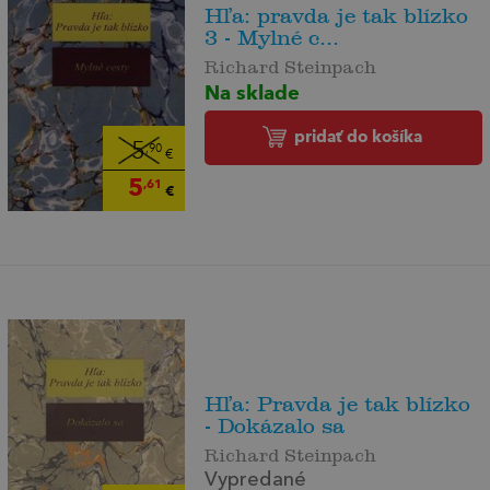
Hľa: pravda je tak blízko
3 - Mylné c...
Richard Steinpach
Na sklade
pridať do košíka
5
,90
€
5
,61
€
Hľa: Pravda je tak blízko
- Dokázalo sa
Richard Steinpach
Vypredané