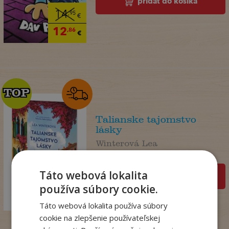
pridať do košíka
14
,95
€
12
,86
€
TOP
TOP
Talianske tajomstvo
lásky
Winterová Lea
Na sklade
Táto webová lokalita
pridať do košíka
18
,99
€
používa súbory cookie.
14
,98
€
Táto webová lokalita používa súbory
cookie na zlepšenie používateľskej