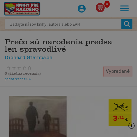
0
Prečo sú narodenia predsa
len spravodlivé
Richard Steinpach
Vypredané
0
(
žiadna recenzia
)
pridať recenziu »
3
,30
€
3
,14
€