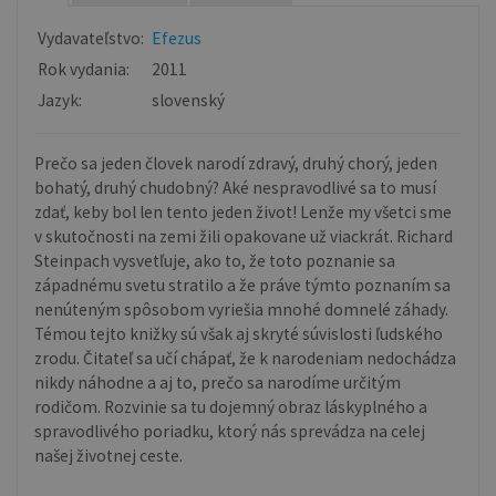
Vydavateľstvo:
Efezus
Rok vydania:
2011
Jazyk:
slovenský
Prečo sa jeden človek narodí zdravý, druhý chorý, jeden
bohatý, druhý chudobný? Aké nespravodlivé sa to musí
zdať, keby bol len tento jeden život! Lenže my všetci sme
v skutočnosti na zemi žili opakovane už viackrát. Richard
Steinpach vysvetľuje, ako to, že toto poznanie sa
západnému svetu stratilo a že práve týmto poznaním sa
nenúteným spôsobom vyriešia mnohé domnelé záhady.
Témou tejto knižky sú však aj skryté súvislosti ľudského
zrodu. Čitateľ sa učí chápať, že k narodeniam nedochádza
nikdy náhodne a aj to, prečo sa narodíme určitým
rodičom. Rozvinie sa tu dojemný obraz láskyplného a
spravodlivého poriadku, ktorý nás sprevádza na celej
našej životnej ceste.