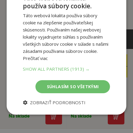
tento titul si tiež kúpili
používa súbory cookie.
Táto webová lokalita používa súbory
cookie na zlepšenie používateľskej
skúsenosti. Používaním našej webovej
lokality vyjadrujete súhlas s používaním
všetkých súborov cookie v súlade s našimi
zásadami používania súborov cookie.
Prečítať viac
10
8
,99
,99
€
€
SHOW ALL PARTNERS
(1913) →
3
3
,95
,95
€
€
SÚHLASÍM SO VŠETKÝMI
Najlepší život v
20 vecí, ktoré viem
každom veku
naisto
ZOBRAZIŤ PODROBNOSTI
Andrew Fuller
Karen Casey
Na sklade
Na sklade