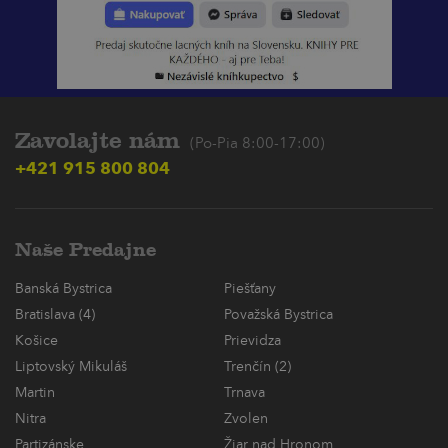
Zavolajte nám
(Po-Pia 8:00-17:00)
+421 915 800 804
Naše Predajne
Banská Bystrica
Piešťany
Bratislava (4)
Považská Bystrica
Košice
Prievidza
Liptovský Mikuláš
Trenčín (2)
Martin
Trnava
Nitra
Zvolen
Partizánske
Žiar nad Hronom