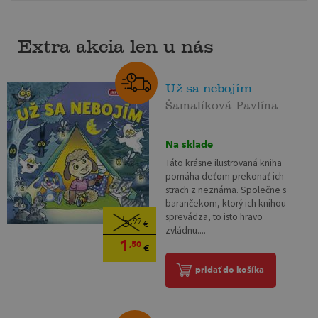
Extra akcia len u nás
Už sa nebojím
Šamalíková Pavlína
Na sklade
Táto krásne ilustrovaná kniha
pomáha deťom prekonať ich
strach z neznáma. Společne s
barančekom, ktorý ich knihou
sprevádza, to isto hravo
5
,99
€
zvládnu....
1
,50
€
pridať do košíka