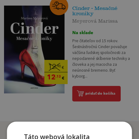
Cinder - Mesačné
kroniky
Meyerová Marissa
Na sklade
Pre čitateľov od 15 rokov.
Šestnásťročnú Cinder považuje
väčšina ľudskej spoločnosti za
nepodarené skĺbenie techniky a
človeka a jej macocha za
12
,90
€
neúnosné bremeno. Byť
12
kyborg...
,13
€
pridať do košíka
Zákazníci, ktorí si kúpili
Táto webová lokalita