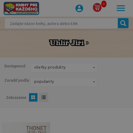
0
Uhlíř Jiří
Uhlíř Jiří
Dostupnosť:
Zoradiť podľa:
Zobrazenie