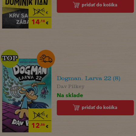
pridať do košíka
17
,95
€
14
,18
€
TOP
TOP
Dogman. Larva 22 (8)
Dav Pilkey
Na sklade
pridať do košíka
14
,95
€
12
,86
€