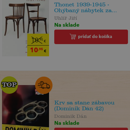
Thonet 1939-1945 -
Ohýbaný nábytek za...
Uhlíř Jiří
Na sklade
pridať do košíka
10
,95
€
10
,95
€
TOP
TOP
Krv sa stane zábavou
(Dominik Dán 42)
Dominik Dán
Na sklade