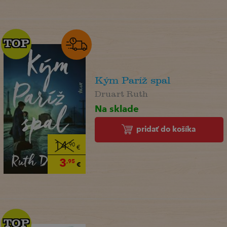
TOP
TOP
Kým Paríž spal
Druart Ruth
Na sklade
pridať do košíka
14
,90
€
3
,95
€
TOP
TOP