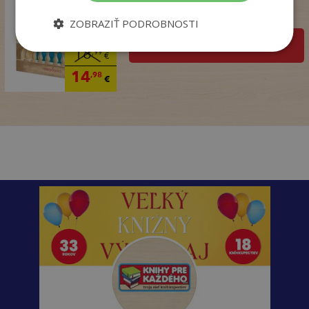
Na sklade
ZOBRAZIŤ PODROBNOSTI
pridať do košíka
18
,99
€
14
,98
€