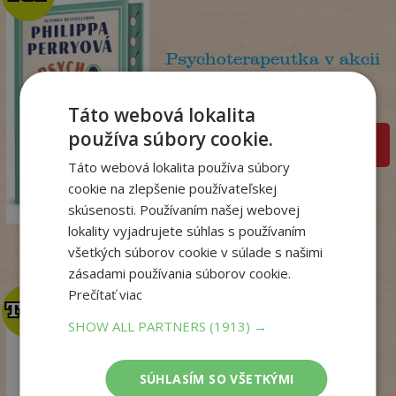
Psychoterapeutka v akcii
Perryová Philippa
Na sklade
Táto webová lokalita
používa súbory cookie.
pridať do košíka
Táto webová lokalita používa súbory
22
,90
€
cookie na zlepšenie používateľskej
18
,09
€
skúsenosti. Používaním našej webovej
lokality vyjadrujete súhlas s používaním
všetkých súborov cookie v súlade s našimi
zásadami používania súborov cookie.
Prečítať viac
TOP
TOP
SHOW ALL PARTNERS
(1913) →
Talianske tajomstvo
lásky
SÚHLASÍM SO VŠETKÝMI
Winterová Lea