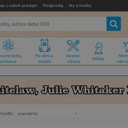
op z našich predajní
Predpredaj
Hry a hračky
orné knihy, 
Pre deti a 
Varenie, 
Motiv
  Hobby  
učebnice
mládež
zdravie
nábož
itelaw, Julie Whitaker 
itelaw, Julie Whitaker 
ť podľa: