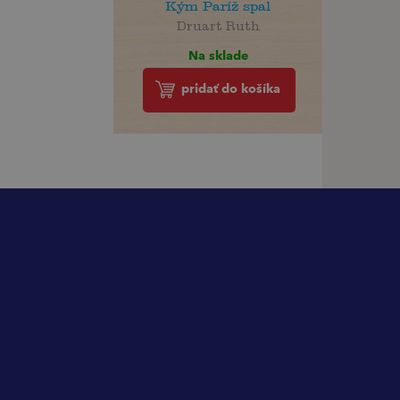
Kým Paríž spal
Druart Ruth
Na sklade
pridať do košíka