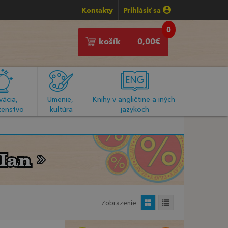
Kontakty
Prihlásiť sa
0
košík
0,00
€
ácia, 
Umenie, 
Knihy v angličtine a iných 
enstvo
kultúra
jazykoch
Ian
Ian
Zobrazenie