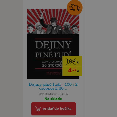
10
,40
€
4
,95
€
Dejiny plné ľudí - 100+2
osobností 20...
Whitelaw, Julie
Na sklade
pridať do košíka