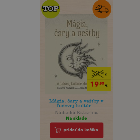
TOP
TOP
32
,90
€
19
,95
€
Mágia, čary a veštby v
ľudovej kultúr...
Nádaská Katarína
Na sklade
pridať do košíka