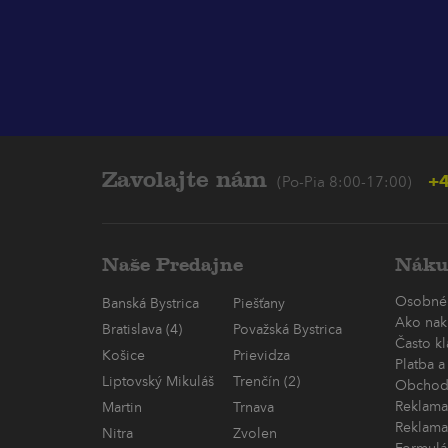
Zavolajte nám
+4
(Po-Pia 8:00-17:00)
Naše Predajne
Náku
Osobné
Banská Bystrica
Piešťany
Ako nak
Bratislava (4)
Považská Bystrica
Často k
Košice
Prievidza
Platba a
Liptovský Mikuláš
Trenčín (2)
Obchod
Reklama
Martin
Trnava
Reklama
Nitra
Zvolen