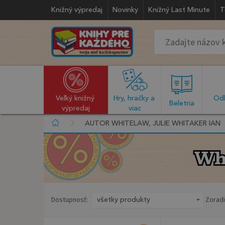
Knižný výpredaj
Novinky
Knižný Last Minute
T
Veľký knižný 
Hry, hračky a 
Odb
  Beletria  
výpredaj
viac
AUTOR WHITELAW, JULIE WHITAKER IAN
Wh
Wh
Dostupnosť:
Zoradi