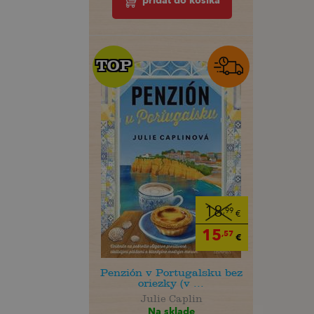
pridať do košíka
TOP
TOP
18
,99
€
15
,57
€
Penzión v Portugalsku bez
oriezky (v ...
Julie Caplin
Na sklade