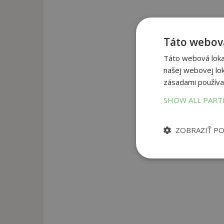
Táto webová
Táto webová lokal
našej webovej lok
zásadami používa
SHOW ALL PAR
ZOBRAZIŤ P