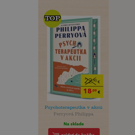
TOP
TOP
22
,90
€
18
,09
€
Psychoterapeutka v akcii
Perryová Philippa
Na sklade