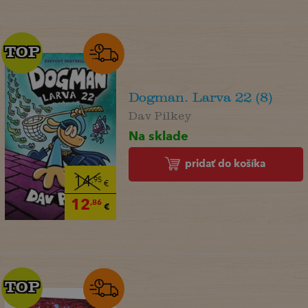
TOP
TOP
Dogman. Larva 22 (8)
Dav Pilkey
Na sklade
pridať do košíka
14
,95
€
12
,86
€
TOP
TOP