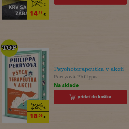
17
,95
€
14
,18
€
TOP
TOP
Psychoterapeutka v akcii
Perryová Philippa
Na sklade
pridať do košíka
22
,90
€
18
,09
€