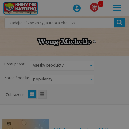
0
Wong Michelle
Wong Michelle
Dostupnosť:
Zoradiť podľa:
Zobrazenie