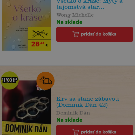
Všetko o kráse: Mýty a
tajomstvá star...
Wong Michelle
Na sklade
29
pridať do košíka
,90
€
28
,41
€
TOP
TOP
Krv sa stane zábavou
(Dominik Dán 42)
Dominik Dán
Na sklade
pridať do košíka