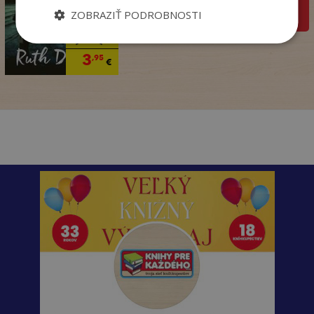
pridať do košíka
ZOBRAZIŤ PODROBNOSTI
14
,90
€
3
,95
€