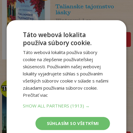
Talianske tajomstvo
lásky
Winterová Lea
Na sklade
Táto webová lokalita
pridať do košíka
používa súbory cookie.
18
,99
€
14
Táto webová lokalita používa súbory
,98
€
cookie na zlepšenie používateľskej
skúsenosti. Používaním našej webovej
lokality vyjadrujete súhlas s používaním
všetkých súborov cookie v súlade s našimi
TOP
TOP
zásadami používania súborov cookie.
Prečítať viac
SHOW ALL PARTNERS
(1913) →
Kým Paríž spal
Druart Ruth
SÚHLASÍM SO VŠETKÝMI
Na sklade