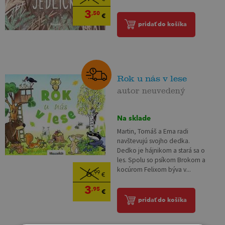
3
,50
€
pridať do košíka
Rok u nás v lese
autor neuvedený
Na sklade
Martin, Tomáš a Ema radi
navštevujú svojho dedka.
Dedko je hájnikom a stará sa o
les. Spolu so psíkom Brokom a
kocúrom Felixom býva v...
6
,99
€
3
,95
€
pridať do košíka