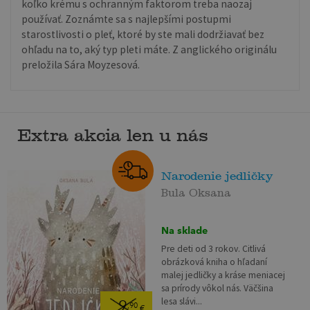
koľko krému s ochranným faktorom treba naozaj
používať. Zoznámte sa s najlepšími postupmi
starostlivosti o pleť, ktoré by ste mali dodržiavať bez
ohľadu na to, aký typ pleti máte. Z anglického originálu
preložila Sára Moyzesová.
Extra akcia len u nás
Narodenie jedličky
Bula Oksana
Na sklade
Pre deti od 3 rokov. Citlivá
obrázková kniha o hľadaní
malej jedličky a kráse meniacej
sa prírody vôkol nás. Väčšina
lesa slávi...
9
,90
€