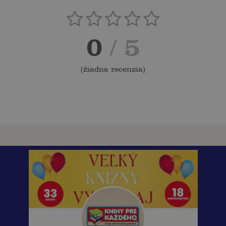
0
/ 5
(
žiadna recenzia
)