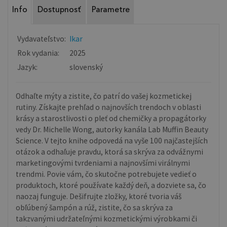
Info
Dostupnosť
Parametre
Vydavateľstvo:
Ikar
Rok vydania:
2025
Jazyk:
slovenský
Odhaľte mýty a zistite, čo patrí do vašej kozmetickej
rutiny. Získajte prehľad o najnovších trendoch v oblasti
krásy a starostlivosti o pleť od chemičky a propagátorky
vedy Dr. Michelle Wong, autorky kanála Lab Muffin Beauty
Science. V tejto knihe odpovedá na vyše 100 najčastejších
otázok a odhaľuje pravdu, ktorá sa skrýva za odvážnymi
marketingovými tvrdeniami a najnovšími virálnymi
trendmi. Povie vám, čo skutočne potrebujete vedieť o
produktoch, ktoré používate každý deň, a dozviete sa, čo
naozaj funguje. Dešifrujte zložky, ktoré tvoria váš
obľúbený šampón a rúž, zistite, čo sa skrýva za
takzvanými udržateľnými kozmetickými výrobkami či