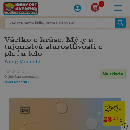
0
Všetko o kráse: Mýty a
tajomstvá starostlivosti o
pleť a telo
Wong Michelle
Na sklade
0
(
žiadna recenzia
)
pridať recenziu »
29
,90
€
28
,41
€