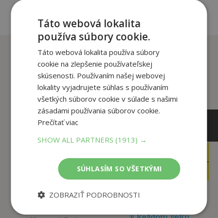
Táto webová lokalita
používa súbory cookie.
Zákazníci, ktorí si kúpili
Táto webová lokalita používa súbory
tento titul si tiež kúpili
cookie na zlepšenie používateľskej
skúsenosti. Používaním našej webovej
lokality vyjadrujete súhlas s používaním
všetkých súborov cookie v súlade s našimi
zásadami používania súborov cookie.
Prečítať viac
SHOW ALL PARTNERS
(1913) →
19
2
,90
,40
€
€
16
0
SÚHLASÍM SO VŠETKÝMI
,92
,95
€
€
ZOBRAZIŤ PODROBNOSTI
Byť ženou je úžasné –
Mejkap - Urob si sám
v každom veku