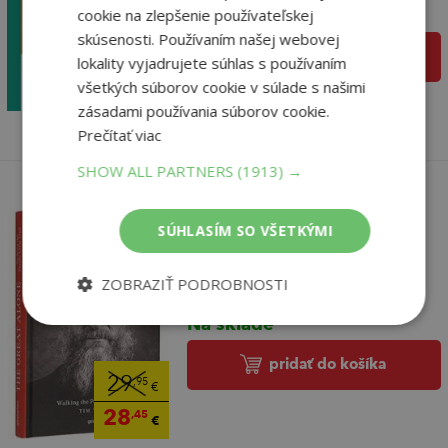
Na sklade
cookie na zlepšenie používateľskej
skúsenosti. Používaním našej webovej
31
pridať do košíka
,50
€
lokality vyjadrujete súhlas s používaním
29
všetkých súborov cookie v súlade s našimi
,93
€
zásadami používania súborov cookie.
Prečítať viac
SHOW ALL PARTNERS
(1913) →
SÚHLASÍM SO VŠETKÝMI
Great Alone
ZOBRAZIŤ PODROBNOSTI
Tim Voors,
Na sklade
pridať do košíka
29
,95
€
28
,45
€