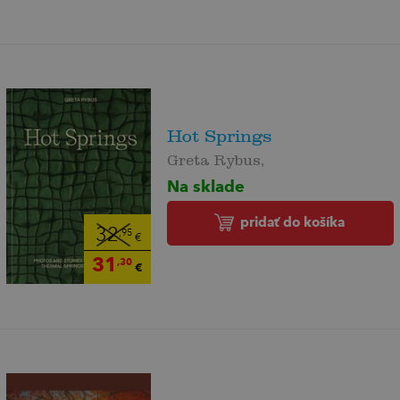
Hot Springs
Greta Rybus,
Na sklade
pridať do košíka
32
,95
€
31
,30
€