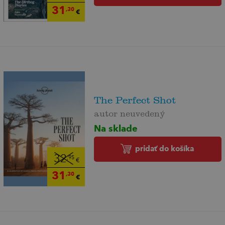
31
,30
€
The Perfect Shot
autor neuvedený
Na sklade
pridať do košíka
32
,95
€
31
,30
€