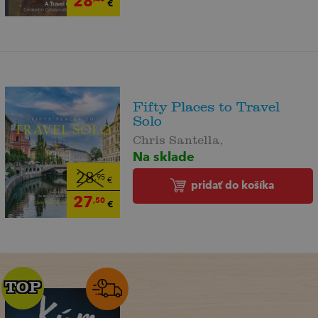
28
€
Fifty Places to Travel
Solo
Chris Santella,
Na sklade
28
,95
€
pridať do košíka
27
,50
€
TOP
TOP