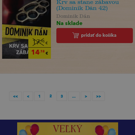
Krv sa stane zábavou
(Dominik Dán 42)
Dominik Dán
Na sklade
pridať do košíka
17
,95
€
14
,18
€
2
<<
<
1
3
...
>
>>