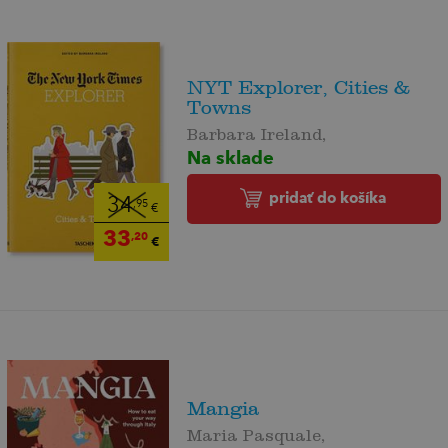
NYT Explorer, Cities &
Towns
Barbara Ireland,
Na sklade
pridať do košíka
34
,95
€
33
,20
€
Mangia
Maria Pasquale,