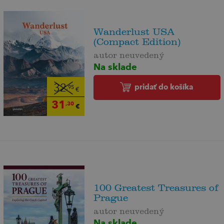
Wanderlust USA
(Compact Edition)
autor neuvedený
Na sklade
pridať do košíka
32
,95
€
31
,30
€
100 Greatest Treasures of
Prague
autor neuvedený
Na sklade