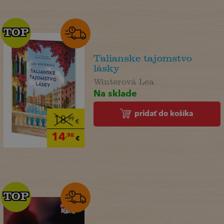
TOP
TOP
Talianske tajomstvo
lásky
Winterová Lea
Na sklade
pridať do košíka
18
,99
€
14
,98
€
TOP
TOP