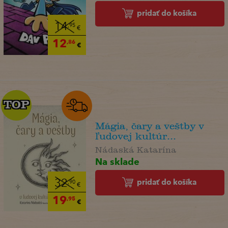
pridať do košíka
14
,95
€
12
,86
€
TOP
TOP
Mágia, čary a veštby v
ľudovej kultúr...
Nádaská Katarína
Na sklade
pridať do košíka
32
,90
€
19
,95
€