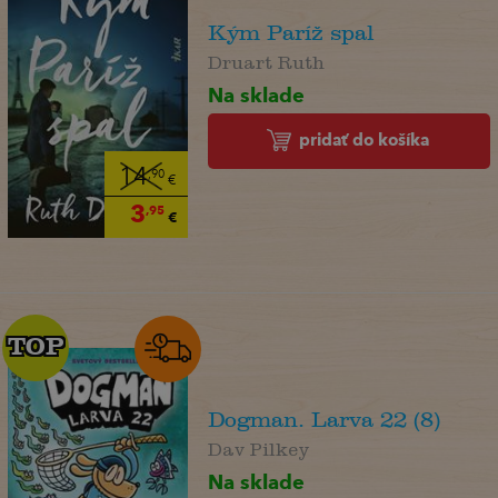
Kým Paríž spal
Druart Ruth
Na sklade
pridať do košíka
14
,90
€
3
,95
€
TOP
TOP
Dogman. Larva 22 (8)
Dav Pilkey
Na sklade