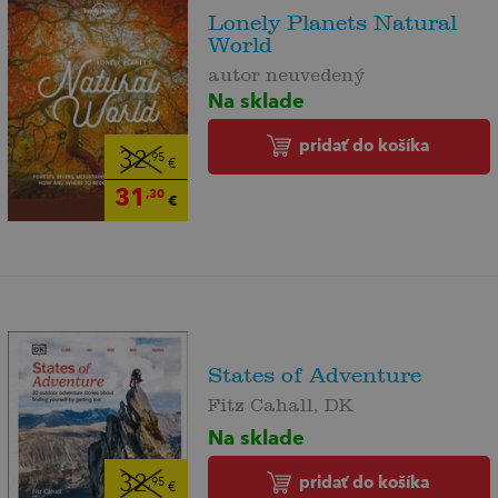
Lonely Planets Natural
World
autor neuvedený
Na sklade
pridať do košíka
32
,95
€
31
,30
€
States of Adventure
Fitz Cahall, DK
Na sklade
pridať do košíka
32
,95
€