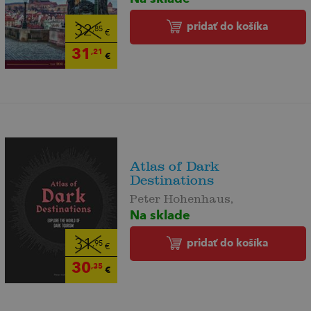
pridať do košíka
32
,85
€
31
,21
€
Atlas of Dark
Destinations
Peter Hohenhaus,
Na sklade
pridať do košíka
31
,95
€
30
,35
€