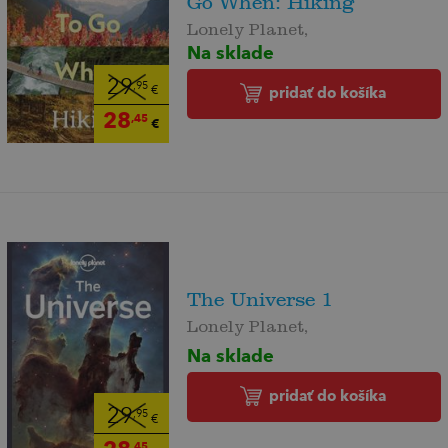
Go When: Hiking
Lonely Planet,
Na sklade
29
,95
pridať do košíka
€
28
,45
€
The Universe 1
Lonely Planet,
Na sklade
pridať do košíka
29
,95
€
,45