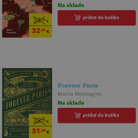
Na sklade
pridať do košíka
33
,95
€
32
,25
€
Forever Paris
Marin Montagut,
Na sklade
pridať do košíka
32
,95
€
31
,30
€