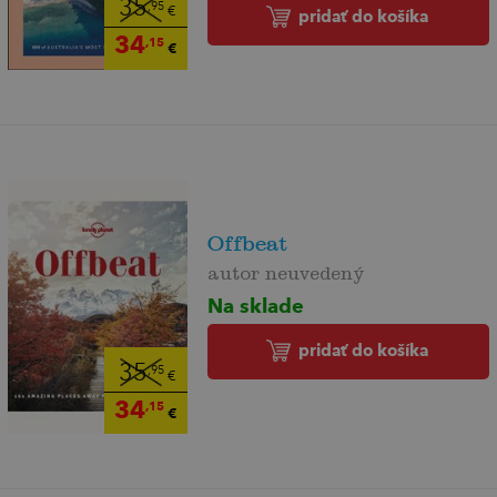
35
,95
€
pridať do košíka
34
,15
€
Offbeat
autor neuvedený
Na sklade
pridať do košíka
35
,95
€
34
,15
€