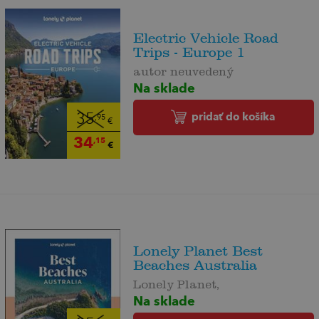
Electric Vehicle Road
Trips - Europe 1
autor neuvedený
Na sklade
pridať do košíka
35
,95
€
34
,15
€
Lonely Planet Best
Beaches Australia
Lonely Planet,
Na sklade