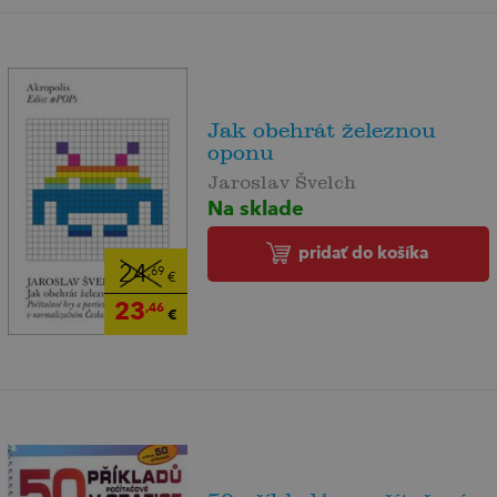
Jak obehrát železnou
oponu
Jaroslav Švelch
Na sklade
pridať do košíka
24
,69
€
23
,46
€