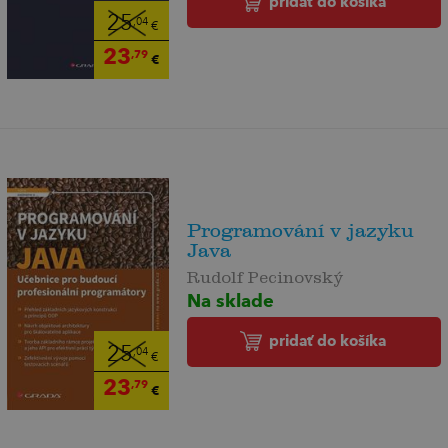
pridať do košíka
25
,04
€
23
,79
€
Programování v jazyku
Java
Rudolf Pecinovský
Na sklade
pridať do košíka
25
,04
€
23
,79
€