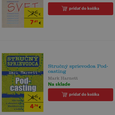
pridať do košíka
7
,80
€
7
,41
€
Stručný sprievodca Pod-
casting
Mark Harnett
Na sklade
pridať do košíka
4
,99
€
4
,74
€