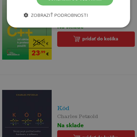
Programování v C++ od
základů k profe...
ZOBRAZIŤ PODROBNOSTI
Virius Miroslav
Na sklade
pridať do košíka
25
,25
€
23
,99
€
Kód
Charles Petzold
Na sklade