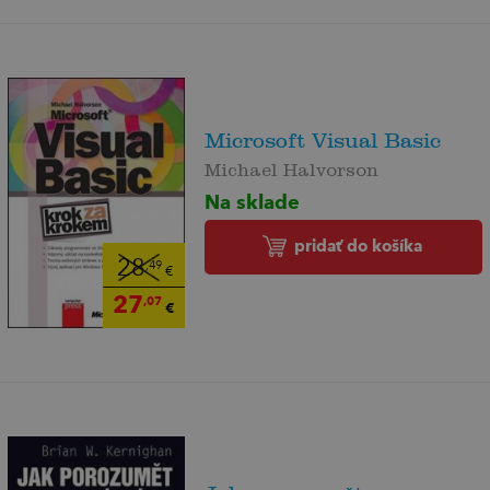
Microsoft Visual Basic
Michael Halvorson
Na sklade
pridať do košíka
28
,49
€
27
,07
€