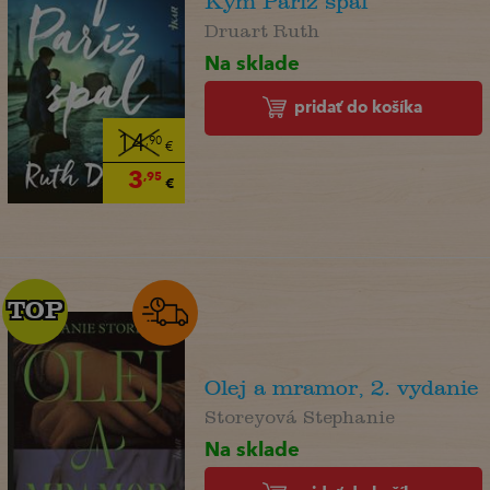
Kým Paríž spal
Druart Ruth
Na sklade
pridať do košíka
14
,90
€
3
,95
€
TOP
TOP
Olej a mramor, 2. vydanie
Storeyová Stephanie
Na sklade