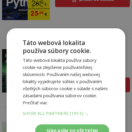
26
,89
€
25
,55
€
Táto webová lokalita
používa súbory cookie.
Fotografujeme digitální
bezzrcadlovkou
Táto webová lokalita používa súbory
Lukeš Martin
cookie na zlepšenie používateľskej
Na sklade
skúsenosti. Používaním našej webovej
25
,79
€
lokality vyjadrujete súhlas s používaním
pridať do košíka
24
,50
€
všetkých súborov cookie v súlade s našimi
zásadami používania súborov cookie.
Prečítať viac
SHOW ALL PARTNERS
(1913) →
SÚHLASÍM SO VŠETKÝMI