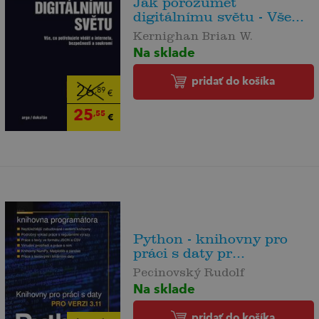
Jak porozumět
digitálnímu světu - Vše...
Kernighan Brian W.
Na sklade
pridať do košíka
26
,89
€
25
,55
€
Python - knihovny pro
práci s daty pr...
Pecinovský Rudolf
Na sklade
pridať do košíka