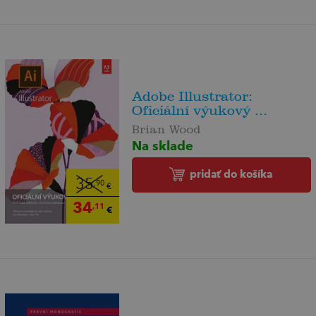
Adobe Illustrator:
Oficiální výukový ...
Brian Wood
Na sklade
pridať do košíka
35
,90
€
34
,11
€