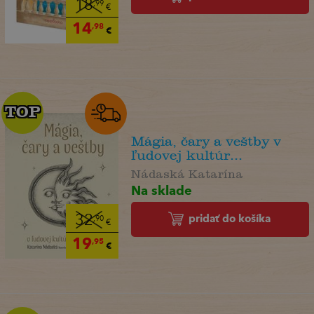
18
,99
€
14
,98
€
TOP
TOP
Mágia, čary a veštby v
ľudovej kultúr...
Nádaská Katarína
Na sklade
pridať do košíka
32
,90
€
19
,95
€