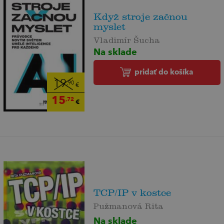
Když stroje začnou
myslet
Vladimír Šucha
Na sklade
pridať do košíka
19
,90
€
15
,72
€
TCP/IP v kostce
Pužmanová Rita
Na sklade