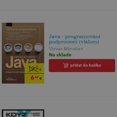
Java - programování
podprocesů (vláken)
Virius Miroslav
Na sklade
pridať do košíka
12
,46
€
6
,69
€