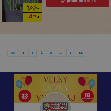
pridať do košíka
14
,90
€
4
,95
€
2
<<
<
1
3
...
>
>>