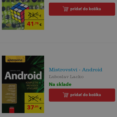
pridať do košíka
43
,95
€
41
,75
€
Mistrovství - Android
Ľuboslav Lacko
Na sklade
pridať do košíka
39
,90
€
37
,91
€