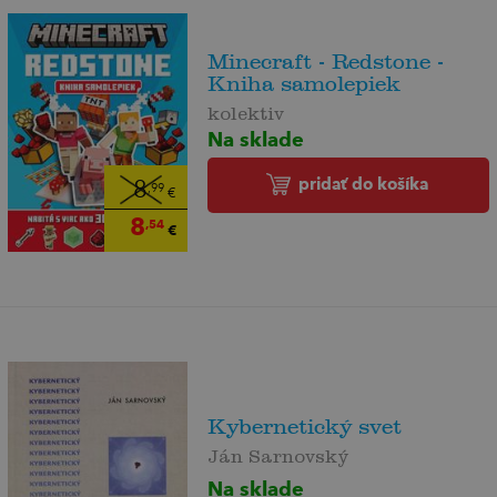
Minecraft - Redstone -
Kniha samolepiek
kolektiv
Na sklade
pridať do košíka
8
,99
€
8
,54
€
Kybernetický svet
Ján Sarnovský
Na sklade