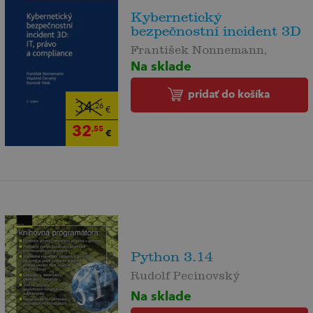
Kybernetický
bezpečnostní incident 3D
František Nonnemann,
Na sklade
pridať do košíka
34
,26
€
32
,55
€
Python 3.14
Rudolf Pecinovský
Na sklade