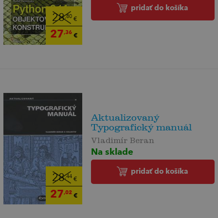
pridať do košíka
28
,80
€
27
,36
€
Aktualizovaný
Typografický manuál
Vladimír Beran
Na sklade
pridať do košíka
28
,44
€
27
,02
€