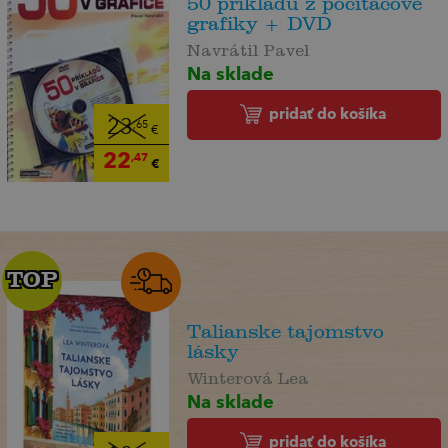
50 příkladů z počítačové
grafiky + DVD
Navrátil Pavel
Na sklade
pridať do košíka
23
,65
€
22
,47
€
TOP
TOP
Talianske tajomstvo
lásky
Winterová Lea
Na sklade
pridať do košíka