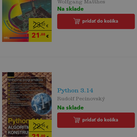
Wolfgang Matthes
Na sklade
pridať do košíka
23
,03
€
21
,88
€
Python 3.14
Rudolf Pecinovský
Na sklade
pridať do košíka
22
,95
€
21
,80