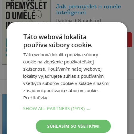
Jak přemýšlet o umělé
inteligenci
Richard Susskind
Na sklade
Táto webová lokalita
pridať do košíka
používa súbory cookie.
21
,10
€
Táto webová lokalita používa súbory
20
,05
€
cookie na zlepšenie používateľskej
skúsenosti. Používaním našej webovej
lokality vyjadrujete súhlas s používaním
všetkých súborov cookie v súlade s našimi
zásadami používania súborov cookie.
Prečítať viac
SHOW ALL PARTNERS
(1913) →
Programování v C# od
základů k profesion
Virius Miroslav
SÚHLASÍM SO VŠETKÝMI
Na sklade