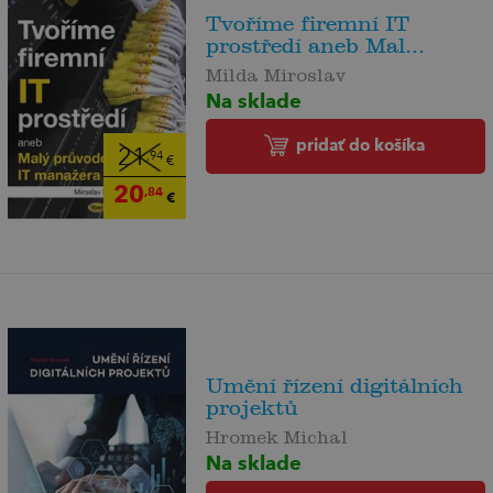
Tvoříme firemní IT
prostředí aneb Mal...
Milda Miroslav
Na sklade
pridať do košíka
21
,94
€
20
,84
€
Umění řízení digitálních
projektů
Hromek Michal
Na sklade