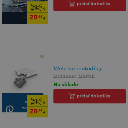
pridať do košíka
21
,94
€
20
,84
€
Webové metodiky
Molhanec Martin
Na sklade
pridať do košíka
21
,94
€
20
,84
€