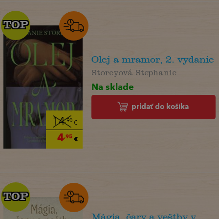
TOP
TOP
Olej a mramor, 2. vydanie
Storeyová Stephanie
Na sklade
pridať do košíka
14
,90
€
4
,95
€
TOP
TOP
Mágia, čary a veštby v