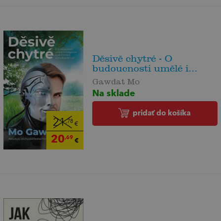
Děsivě chytré - O
budoucnosti umělé i...
Gawdat Mo
Na sklade
pridať do košíka
21
,78
€
20
,69
€