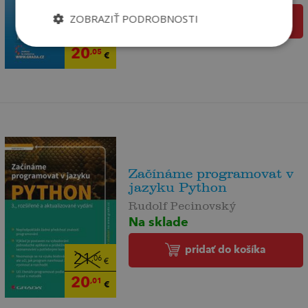
ZOBRAZIŤ PODROBNOSTI
pridať do košíka
21
,10
€
20
,05
€
Začínáme programovat v
jazyku Python
Rudolf Pecinovský
Na sklade
pridať do košíka
21
,06
€
20
,01
€