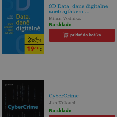
3D Data, daně digitálně
aneb ajťákem ...
Milan Vodička
Na sklade
pridať do košíka
20
,16
€
19
,15
€
CyberCrime
Jan Kolouch
Na sklade