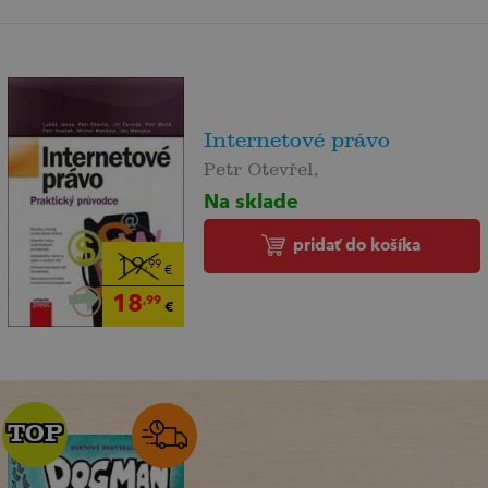
Internetové právo
Petr Otevřel,
Na sklade
pridať do košíka
19
,99
€
18
,99
€
TOP
TOP