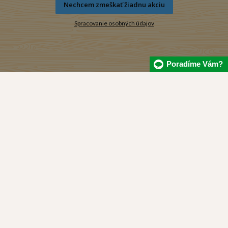
Nechcem zmeškať žiadnu akciu
Banská Bystrica
Piešťany
Spracovanie osobných údajov
Bratislava (4)
Považská Bystrica
Košice
Prievidza
Liptovský Mikuláš
Trenčín (2)
Poradíme Vám?
Martin
Trnava
Nitra
Zvolen
Partizánske
Žiar nad Hronom
Nákupný poradca
Osobné odbery
Ako nakupovať
Často kladené otázky
Platba a doručenie
Obchodné podmienky
Reklamačný poriadok
Reklamačný formulár
Formulár na odstúpenie od zmluvy