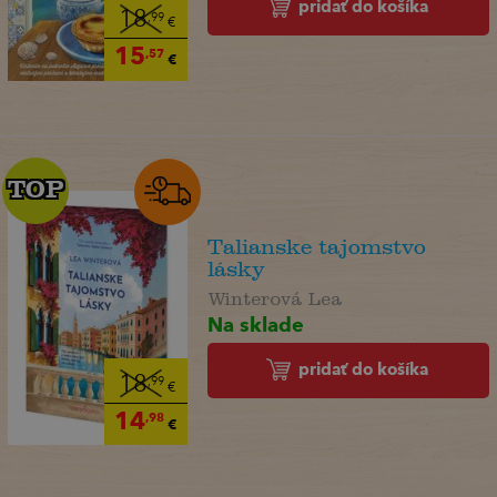
pridať do košíka
18
,99
€
15
,57
€
TOP
TOP
Talianske tajomstvo
lásky
Winterová Lea
Na sklade
pridať do košíka
18
,99
€
14
,98
€