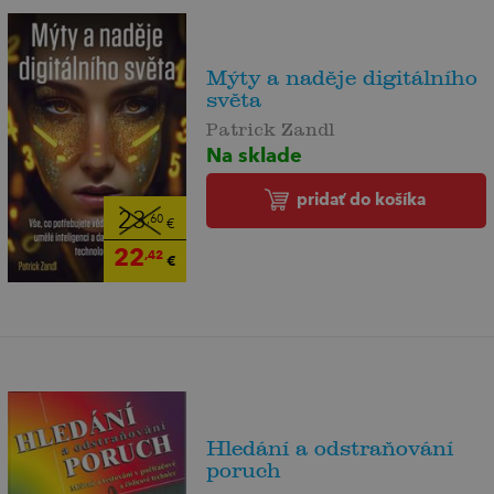
Mýty a naděje digitálního
světa
Patrick Zandl
Na sklade
pridať do košíka
23
,60
€
22
,42
€
Hledání a odstraňování
poruch