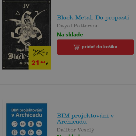
Black Metal: Do propasti
Dayal Patterson
Na sklade
pridať do košíka
22
,56
€
21
,43
€
BIM projektování v
Archicadu
Dalibor Veselý