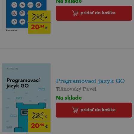
Na sklade
pridať do košíka
21
,94
€
20
,84
€
Programovací jazyk GO
Tišnovský Pavel
Na sklade
pridať do košíka
22
,00
€
20
,90
€