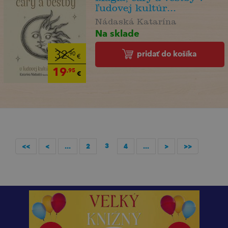
ľudovej kultúr...
Nádaská Katarína
Na sklade
pridať do košíka
32
,90
€
19
,95
€
3
<<
<
...
2
4
...
>
>>