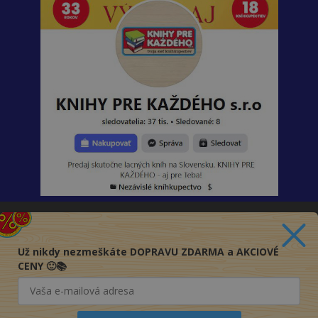
Zavolajte nám
(Po-Pia 8:00-17:00)
Už nikdy nezmeškáte DOPRAVU ZDARMA a AKCIOVÉ
+421 915 800 804
CENY 🙂📚
Naše Predajne