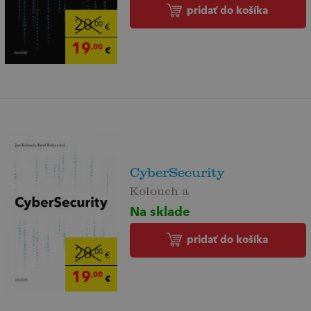
pridať do košíka
20
,00
€
19
,00
€
CyberSecurity
Kolouch a
Na sklade
pridať do košíka
20
,00
€
19
,00
€