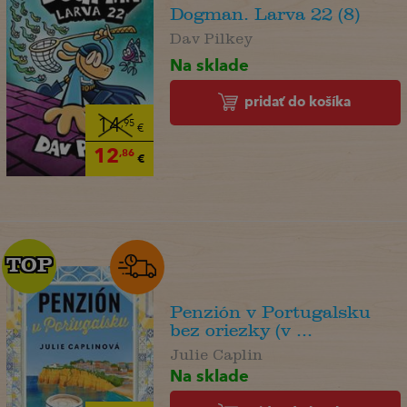
Dogman. Larva 22 (8)
Dav Pilkey
Na sklade
pridať do košíka
14
,95
€
12
,86
€
TOP
TOP
Penzión v Portugalsku
bez oriezky (v ...
Julie Caplin
Na sklade