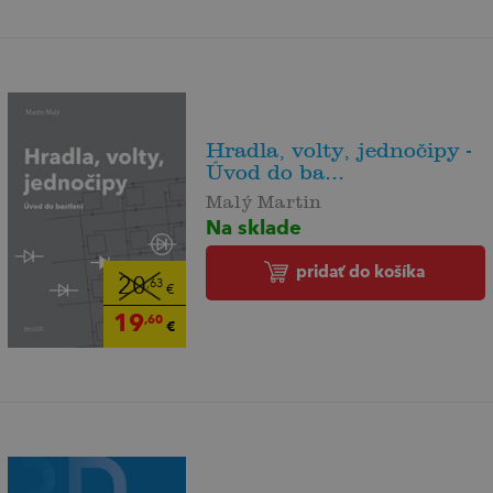
Hradla, volty, jednočipy -
Úvod do ba...
Malý Martin
Na sklade
pridať do košíka
20
,63
€
19
,60
€