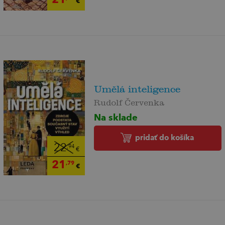
€
Umělá inteligence
Rudolf Červenka
Na sklade
pridať do košíka
22
,94
€
21
,79
€