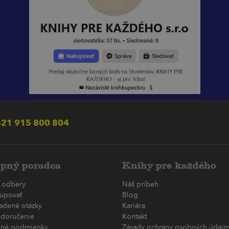
21 915 800 804
pný poradca
Knihy pre každého
 odbery
Náš príbeh
upovať
Blog
ladené otázky
Kariéra
 doručenie
Kontakt
né podmienky
Zásady ochrany osobných údajov