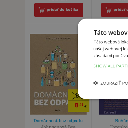
pridať 
pridať do košíka
Táto webová
Táto webová lokal
našej webovej lok
zásadami používa
SHOW ALL PAR
ZOBRAZIŤ P
8
,90
€
8
,46
€
Domácnosť bez odpadu
Bohé
Johnsonová Bea
Chrenko