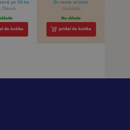
dravá po 50-ke
Zo sveta zvierat
a Čížová
. kolektív
sklade
Na sklade
ať do košíka
pridať do košíka