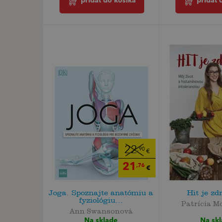
pridať 
pridať do košíka
22
,90
€
21
,76
€
Joga. Spoznajte anatómiu a
Hit je zd
fyziológiu...
Patrícia M
Ann Swansonová
Na sk
Na sklade