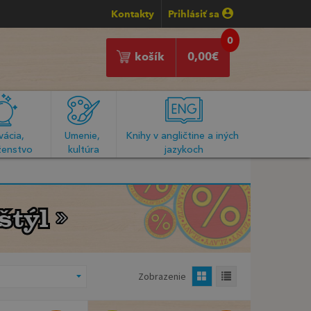
Kontakty
Prihlásiť sa
0
košík
0,00
€
ácia, 
Umenie, 
Knihy v angličtine a iných 
enstvo
kultúra
jazykoch
štýl
štýl
Zobrazenie