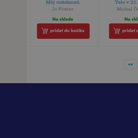
Môj rodokmeň
Telo v 21.
Jo Foster
Michal Č
Na sklade
Na sk
pridať do košíka
pridať 
<<