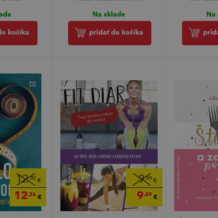
lade
Na sklade
Na 
do košíka
pridať do košíka
prid
12
9
,90
,99
€
€
12
9
,26
,49
€
€