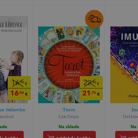
16
22
,90
,90
€
€
16
21
,06
,76
€
€
na bábovka
Tarot
Im
Šmahel
Liz Dean
Dettme
lade
Na sklade
Na 