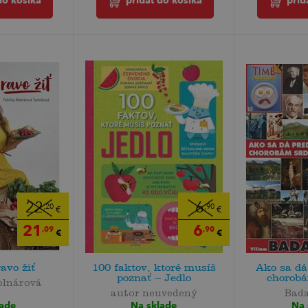
do košíka
pridať do košíka
prid
22
6
,20
,90
€
€
21
6
,09
,90
€
€
ravo žiť
100 faktov, ktoré musíš
Ako sa dá
poznať – Jedlo
chorobá
olnárová
autor neuvedený
Bada
lade
Na sklade
Na 