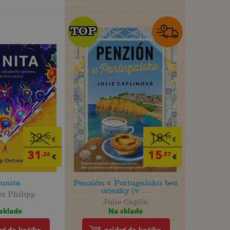
TOP
TOP
32
18
,90
,99
€
€
31
15
,26
,57
€
€
unita
Penzión v Portugalsku bez
oriezky (v ...
r Philipp
Julie Caplin
sklade
Na sklade