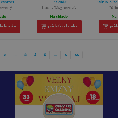
 storočí
Fit diár
Štíhla a z
ervený,
Lucia Wagnerová
Júli
lade
Na sklade
Na 
do košíka
pridať do košíka
prid
4
<
...
3
5
...
>
>>