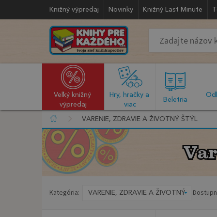
Knižný výpredaj
Novinky
Knižný Last Minute
T
Veľký knižný 
Hry, hračky a 
Odb
  Beletria  
výpredaj
viac
VARENIE, ZDRAVIE A ŽIVOTNÝ ŠTÝL
Var
Var
Kategória:
Dostupn