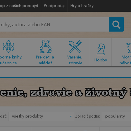
op z našich predajní
Predpredaj
Hry a hračky
orné knihy, 
Pre deti a 
Varenie, 
Motiv
  Hobby  
učebnice
mládež
zdravie
nábož
enie, zdravie a životný 
enie, zdravie a životný 
osť:
Zoradiť podľa: