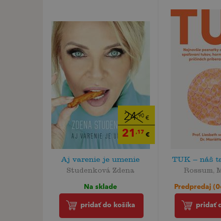
24
,90
€
21
,17
€
Aj varenie je umenie
TUK – náš t
Studenková Zdena
Rossum, M
Na sklade
Predpredaj (
pridať do košíka
pridať 