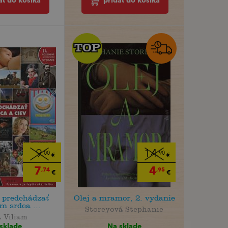
ať do košíka
pridať do košíka
TOP
TOP
9
14
,00
,90
€
€
7
4
,74
,95
€
€
 predchádzať
Olej a mramor, 2. vydanie
m srdca ...
Storeyová Stephanie
 Viliam
Na sklade
sklade