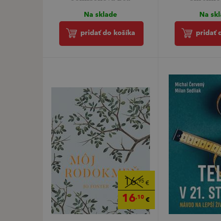
Na sklade
Na sk
pridať do košíka
pridať 
16
,95
€
16
,10
€