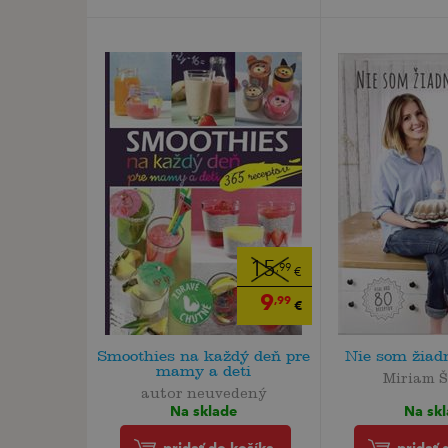
15
,99
€
9
,99
€
Smoothies na každý deň pre
Nie som žiad
mamy a deti
Miriam 
autor neuvedený
Na sk
Na sklade