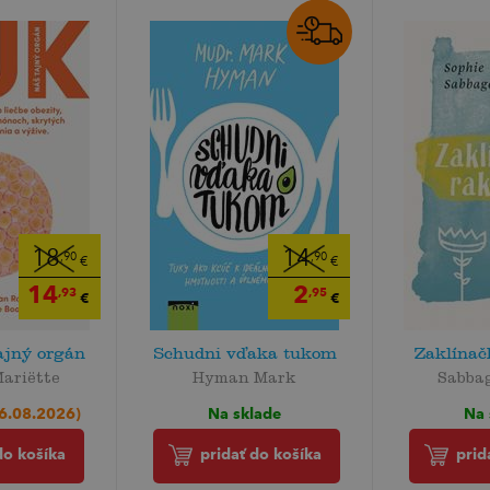
18
14
,90
,90
€
€
14
2
,93
,95
€
€
ajný orgán
Schudni vďaka tukom
Zaklínač
ariëtte
Hyman Mark
Sabba
06.08.2026)
Na sklade
Na 
do košíka
pridať do košíka
prid