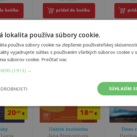
do košíka
pridať do košíka
prid
 lokalita používa súbory cookie.
ita používa súbory cookie na zlepšenie používateľskej skúsenosti
ality vyjadrujete súhlas s používaním všetkých súborov cookie v s
nia súborov cookie.
Prečítať viac
TNERS
(1913) →
ODROBNOSTI
SÚHLASÍM S
21
19
,90
,90
€
€
20
18
,81
,91
€
€
mky
Nabitá kuchárka
Dnes 
 Lucia
Jana Šimkovičová,
Pavlína