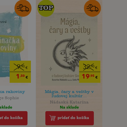
TOP
TOP
9
32
,90
,90
€
€
1
19
,50
,95
€
€
ka rakoviny
Mágia, čary a veštby v
ľudovej kultúr...
ge Sophie
Nádaská Katarína
sklade
Na sklade
ať do košíka
pridať do košíka