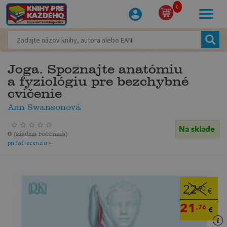
0
Joga. Spoznajte anatómiu
a fyziológiu pre bezchybné
cvičenie
Ann Swansonová
Na sklade
0
(
žiadna recenzia
)
pridať recenziu »
22
,90
€
21
,76
€