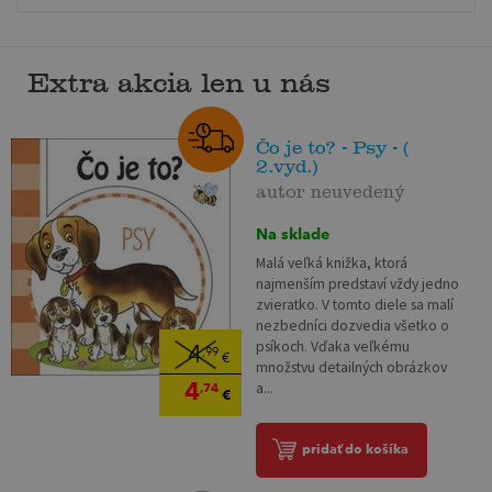
Extra akcia len u nás
Čo je to? - Psy - (
2.vyd.)
autor neuvedený
Na sklade
Malá veľká knižka, ktorá
najmenším predstaví vždy jedno
zvieratko. V tomto diele sa malí
nezbedníci dozvedia všetko o
psíkoch. Vďaka veľkému
4
,99
€
množstvu detailných obrázkov
4
a...
,74
€
pridať do košíka