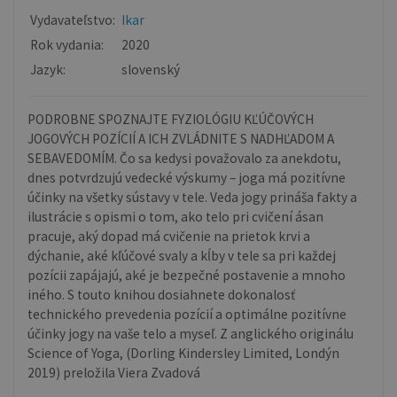
Vydavateľstvo:
Ikar
Rok vydania:
2020
Jazyk:
slovenský
PODROBNE SPOZNAJTE FYZIOLÓGIU KĽÚČOVÝCH
JOGOVÝCH POZÍCIÍ A ICH ZVLÁDNITE S NADHĽADOM A
SEBAVEDOMÍM. Čo sa kedysi považovalo za anekdotu,
dnes potvrdzujú vedecké výskumy – joga má pozitívne
účinky na všetky sústavy v tele. Veda jogy prináša fakty a
ilustrácie s opismi o tom, ako telo pri cvičení ásan
pracuje, aký dopad má cvičenie na prietok krvi a
dýchanie, aké kľúčové svaly a kĺby v tele sa pri každej
pozícii zapájajú, aké je bezpečné postavenie a mnoho
iného. S touto knihou dosiahnete dokonalosť
technického prevedenia pozícií a optimálne pozitívne
účinky jogy na vaše telo a myseľ. Z anglického originálu
Science of Yoga, (Dorling Kindersley Limited, Londýn
2019) preložila Viera Zvadová