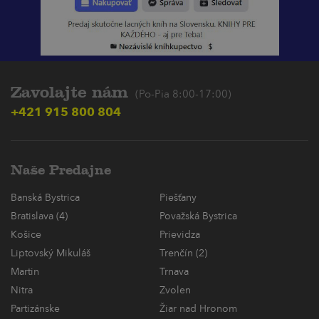
Zavolajte nám
(Po-Pia 8:00-17:00)
+421 915 800 804
Naše Predajne
Banská Bystrica
Piešťany
Bratislava (4)
Považská Bystrica
Košice
Prievidza
Liptovský Mikuláš
Trenčín (2)
Martin
Trnava
Nitra
Zvolen
Partizánske
Žiar nad Hronom