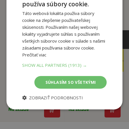
tento titul si tiež kúpili
používa súbory cookie.
Táto webová lokalita používa súbory
cookie na zlepšenie používateľskej
skúsenosti. Používaním našej webovej
lokality vyjadrujete súhlas s používaním
všetkých súborov cookie v súlade s našimi
zásadami používania súborov cookie.
Prečítať viac
19
25
,90
,90
€
€
9
12
SHOW ALL PARTNERS
(1913) →
,95
,95
€
€
SÚHLASÍM SO VŠETKÝMI
Ovocie a zelenina ako
Cíťte sa skvele už za
liek (2.vyd)
2 týždne
ZOBRAZIŤ PODROBNOSTI
Oberbeil, Christiane
Peacock Gabriela
Na sklade
Na sklade