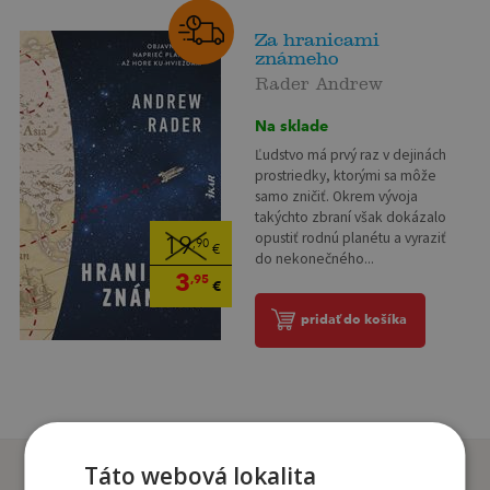
Za hranicami
známeho
Rader Andrew
Na sklade
Ľudstvo má prvý raz v dejinách
prostriedky, ktorými sa môže
samo zničiť. Okrem vývoja
takýchto zbraní však dokázalo
opustiť rodnú planétu a vyraziť
19
,90
€
do nekonečného...
3
,95
€
pridať do košíka
Zákazníci, ktorí si kúpili
Táto webová lokalita